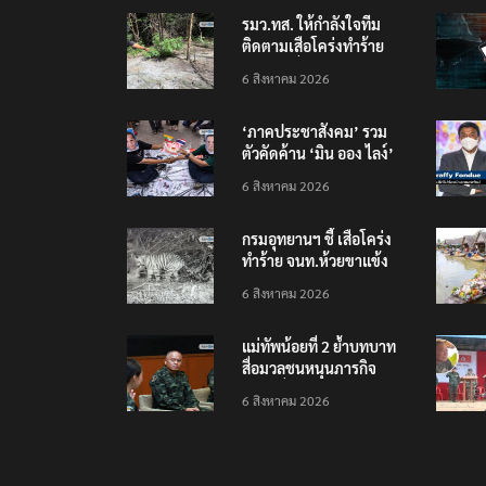
รมว.ทส. ให้กำลังใจทีม
ติดตามเสือโคร่งทำร้าย
เจ้าหน้าที่เขตฯห้วยขาแข้ง
6 สิงหาคม 2026
‘ภาคประชาสังคม’ รวม
ตัวคัดค้าน ‘มิน ออง ไลง์’
เยือนไทย ขึงป้าย ‘ไม่
6 สิงหาคม 2026
ต้อนรับอาชญากร’
กรมอุทยานฯ ชี้ เสือโคร่ง
ทำร้าย จนท.ห้วยขาแข้ง
เป็นลูกเสือวัยซน เป็นเหตุ
6 สิงหาคม 2026
บังเอิญ ไม่เข้าข่าย ‘เสือ
กินคน’
แม่ทัพน้อยที่ 2 ย้ำบทบาท
สื่อมวลชนหนุนภารกิจ
ความมั่นคงชายแดน
6 สิงหาคม 2026