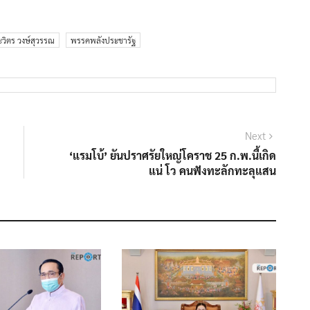
วิตร วงษ์สุวรรณ
พรรคพลังประชารัฐ
Next
Next
post:
‘แรมโบ้’ ยันปราศรัยใหญ่โคราช 25 ก.พ.นี้เกิด
แน่ โว คนฟังทะลักทะลุแสน