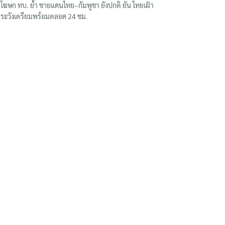
โฆษก ทบ. ย้ำ ชายแดนไทย–กัมพูชา ยังปกติ ยัน ไทยเฝ้า
ระวังเตรียมพร้อมตลอด 24 ชม.