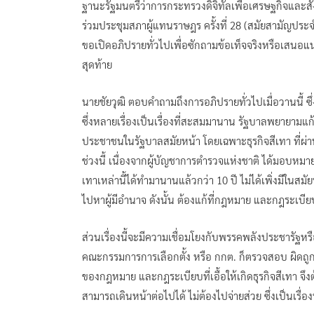
ฐานะรัฐมนตรีว่าการกระทรวงดิจิทัลเพื่อเศรษฐกิจและสัง
ร่วมประชุมสภาผู้แทนราษฎร ครั้งที่ 28 (สมัยสามัญประจ
ขอเปิดอภิปรายทั่วไปเพื่อซักถามข้อเท็จจริงหรือเสนอ
สุดท้าย
นายชัยวุฒิ ตอบคำถามถึงการอภิปรายทั่วไปเมื่อวานนี้ ซ
ซึ่งหลายเรื่องเป็นเรื่องที่สะสมมานาน รัฐบาลพยายามแก
ประชาชนในรัฐบาลสมัยหน้า โดยเฉพาะธุรกิจสีเทา ที่ผ่า
ช่วงนี้ เนื่องจากผู้บัญชาการตำรวจแห่งชาติ ได้มอบหมา
เทาเหล่านี้ได้ทำมานานแล้วกว่า 10 ปี ไม่ได้เพิ่งมีในสมัย
ไปหาผู้มีอำนาจ ดังนั้น ต้องแก้ที่กฎหมาย และกฎระเบีย
ส่วนเรื่องนี้จะมีความเชื่อมโยงกับพรรคพลังประชารัฐห
คณะกรรมการการเลือกตั้ง หรือ กกต. ก็ตรวจสอบ ผิดถูก
ของกฎหมาย และกฎระเบียบที่เอื้อให้เกิดธุรกิจสีเทา จึงต
สามารถเดินหน้าต่อไปได้ ไม่ต้องไปจ่ายส่วย ซึ่งเป็นเรื่