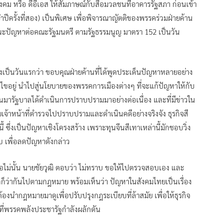
คม หรือ ดีอีเอส ให้สัมภาษณ์กับสื่อมวลชนที่อาคารรัฐสภา ก่อนเข้า
ำปีครั้งที่สอง) เป็นพิเศษ เพื่อพิจารณาญัตติของพรรคร่วมฝ่ายค้าน
แนะปัญหาต่อคณะรัฐมนตรี ตามรัฐธรรมนูญ มาตรา 152 เป็นวัน
ึ่งเป็นวันแรกว่า ขอบคุณฝ่ายค้านที่ได้พูดประเด็นปัญหาหลายอย่าง
้ไขอยู่ นำไปสู่นโยบายของพรรคการเมืองต่างๆ ที่จะแก้ปัญหาให้กับ
นมารัฐบาลได้ดำเนินการปราบปรามมาอย่างต่อเนื่อง และที่มีข่าวใน
ยเจ้าหน้าที่ตำรวจไปปราบปรามและดำเนินคดีอย่างจริงจัง ธุรกิจสี
นี้ ซึ่งเป็นปัญหาเชิงโครงสร้าง เพราะทุนจีนสีเทาเหล่านี้มักชอบวิ่ง
บ เพื่อลดปัญหาดังกล่าว
รือไม่นั้น นายชัยวุฒิ ตอบว่า ไม่ทราบ ขอให้ไปตรวจสอบเอง และ
ก็ว่ากันไปตามกฎหมาย พร้อมเห็นว่า ปัญหาในสังคมไทยเป็นเรื่อง
้องนำกฎหมายมาดูเพื่อปรับปรุงกฎระเบียบที่ล้าสมัย เพื่อให้ธุรกิจ
องที่พรรคพลังประชารัฐกำลังผลักดัน