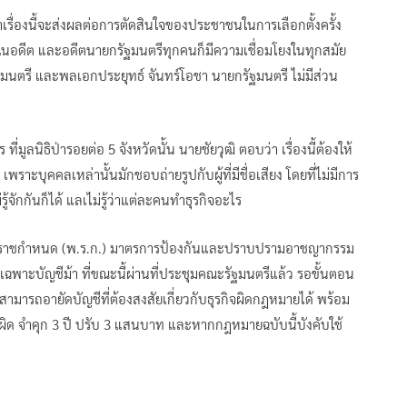
าเรื่องนี้จะส่งผลต่อการตัดสินใจของประชาชนในการเลือกตั้งครั้ง
บาลในอดีต และอดีตนายกรัฐมนตรีทุกคนก็มีความเชื่อมโยงในทุกสมัย
มนตรี และพลเอกประยุทธ์ จันทร์โอชา นายกรัฐมนตรี ไม่มีส่วน
ูลนิธิป่ารอยต่อ 5 จังหวัดนั้น นายชัยวุฒิ ตอบว่า เรื่องนี้ต้องให้
ะบุคคลเหล่านั้นมักชอบถ่ายรูปกับผู้ที่มีชื่อเสียง โดยที่ไม่มีการ
ู้จักกันก็ได้ แลเไม่รู้ว่าแต่ละคนทำธุรกิจอะไร
นพระราชกำหนด (พ.ร.ก.) มาตรการป้องกันและปราบปรามอาชญากรรม
เฉพาะบัญชีม้า ที่ขณะนี้ผ่านที่ประชุมคณะรัฐมนตรีแล้ว รอขั้นตอน
มารถอายัดบัญชีที่ต้องสงสัยเกี่ยวกับธุรกิจผิดกฎหมายได้ พร้อม
ผิด จำคุก 3 ปี ปรับ 3 แสนบาท และหากกฎหมายฉบับนี้บังคับใช้