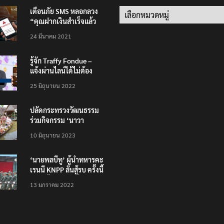
เตือนภัย SMS หลอกลวง
Categories
“คุณฝากเงินสำเร็จแล้ว
200,000 บาท”
24 มีนาคม 2021
รู้จัก Traffy Fondue –
แจ้งผ่านไลน์ได้ไม่ต้อง
โหลดแอพใหม่ – แจ้งได้
25 มิถุนายน 2022
ทั่วไทย ไม่ใช่แค่ในกรุง
ปลัดกระทรวงวัฒนธรรม
ร่วมกิจกรรม ‘นาวา
ภิกขาจาร’ แต่งชุดไทย
10 มิถุนายน 2023
ตักบาตรทางน้ำ
‘นายพลบีทู’ ผู้นำทหารคะ
เรนนี KNPP ลั่นสู้รบ ครั้งนี้
เป็นครั้งสุดท้าย ที่
13 มกราคม 2022
ประชาชนต้องชนะ