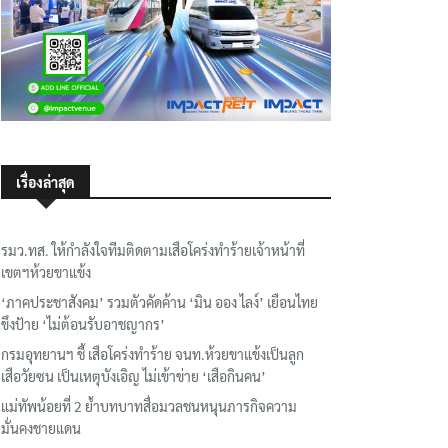
เรื่องล่าสุด
รมว.ทส. ให้กำลังใจทีมติดตามเสือโคร่งทำร้ายเจ้าหน้าที่
เขตฯห้วยขาแข้ง
‘ภาคประชาสังคม’ รวมตัวคัดค้าน ‘มิน ออง ไลง์’ เยือนไทย
ขึงป้าย ‘ไม่ต้อนรับอาชญากร’
กรมอุทยานฯ ชี้ เสือโคร่งทำร้าย จนท.ห้วยขาแข้งเป็นลูก
เสือวัยซน เป็นเหตุบังเอิญ ไม่เข้าข่าย ‘เสือกินคน’
แม่ทัพน้อยที่ 2 ย้ำบทบาทสื่อมวลชนหนุนภารกิจความ
มั่นคงชายแดน