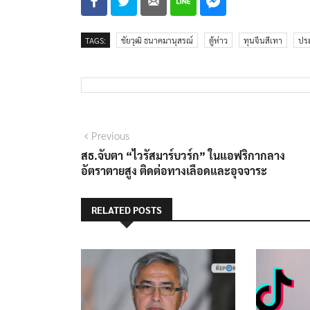
TAGS:
ชัยวุฒิ ธนาคมานุสรณ์
ตู้ห่าว
ทุนจีนสีเทา
ประ
แนะแนว
Previous
Previous
post:
สธ.จับตา “ไวรัสมาร์บวร์ก” ในแอฟริกากลาง
เรื่อง
อัตราตายสูง ติดต่อทางเลือดและอุจจาระ
RELATED POSTS