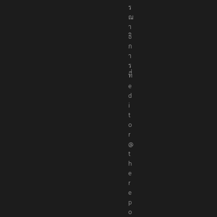
ร
ณ
า
ธิ
ก
า
ร
ที่
e
d
i
t
o
r
@
t
h
e
r
e
p
o