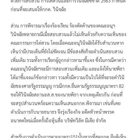
ด้วยการสืบสวน การไต่สวนและการวินิจฉัยชี้ขาด 2563 กำหนด
ก่อนที่จะเสนอให้กกต. วินิจฉัย
ส่วน การพิจารณาเรื่องร้องเรียน ร้องคัดค้านของคณะอนุฯ
วินิจฉัยหลายกรณีเมื่อสอบสวนแล้วไม่เห็นด้วยกับความเห็นของ
คณะกรรมการไต่สวน โดยเมื่อคณะอนุวินิจฉัยได้รับสำนวนหาก
เห็นว่ามีประเด็นที่ยังไม่ชัดเจน มีข้อสงสัยก็จะดำเนินสอบสวน
เพิ่มเติม รวมทั้งการเรียกผู้ถูกกล่าวหามาชี้แจง ซึ่งในกรณีคาดว่า
คณะอนุวินิจฉัยฯจะมีการสอบสวนเพิ่มเติม และแจ้งให้นายพิธา
ได้มาชี้แจงแก้ข้อกล่าวหา รวมทั้งมีความเป็นไปได้ที่จะรอคำวินิ
ฉัยของศาลรัฐธรรมนูญ กรณีกกต.ยื่นตามรัฐธรรมนูญมาตรา 82
ขอให้วินิจฉัยสถานะส.ส.ของนายพิธา จากเหตุเดียวกัน ก่อนที่
จะสรุปสำนวนพร้อมความเห็นเสนอกกต.พิจารณา เช่นที่เคย
ดำเนินการกับนายธนาธร จึงรุ่งเรืองกิจ อดีตหัวหน้าพรรค
อนาคตใหม่เมื่อครั้งถือหุ้นสื่อ บริษัทวีลัค มีเดีย จำกัด
สำหรับการดำเนินการตามมาตรา151นั้นหากที่สุดกกต.มีมติเห็น