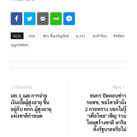
TAGS:
กกต.
พิธา ลิ้มเจริญรัตน์
ม.151
ยกคำร้อง
อิทธิพร
บุญประคอง
แนะแนว
Previous
Next
Previous
Next
post:
post:
มท.1 เผย การจ่าย
ธนกร ปัดตอบข่าว
เรื่อง
เงินเบี้ยผู้สูงอายุ ขึ้น
รทสช. ขอโควต้านั่ง
อยู่กับ คกก.ผู้สูงอายุ
2 กระทรวง บอกไม่รู้
แห่งชาติกำหนด
‘เพื่อไทย’ เชิญ รวม
ไทยสร้างชาติ หารือ
ตั้งรัฐบาลหรือไม่