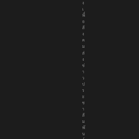
ง
เ
พื่
อ
สั
ง
ค
ม
ส่
ง
ข่
า
ว
ป
ร
ะ
ช
า
สั
ม
พั
น