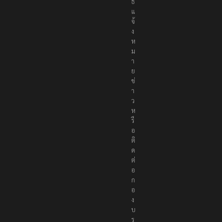
ธ์
แ
จ้
ง
ห
ม
า
ย
ข่
า
ว
ห
รื
อ
ติ
ด
ต่
อ
ก
อ
ง
บ
ร