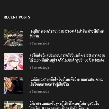
RECENT POSTS
‘อนุทิน’ ควงภริยาชมงาน OTOP ศิลปาชีพ ประทีปไทย
วันแรก
8 สิงหาคม 2026
ลอรีอัลโชว์ผลประกอบการครึ่งปีแรกโต 6.5% กวาดราย
ได้ 2.3 หมื่นล้านยูโร คว้าไลเซนส์ ‘กุชชี่’ 50 ปี พร้อมส่ง
4 แบรนด์ใหม่บุกตลาดไทย
8 สิงหาคม 2026
‘แม่เด็ก 14’ ยกมือไหว้ขอโทษทั้งน้ำตาและแสดงความ
เสียใจกับครอบครัวผู้เสียชีวิต
8 สิงหาคม 2026
นิติเวชฯ เผยผลชันสูตรผู้เสียชีวิตเหตุใช้อาวุธปืนใน
โรงเรียน 8 ร่าง กระสุนเข้าจุดสำคัญทั้งหมด