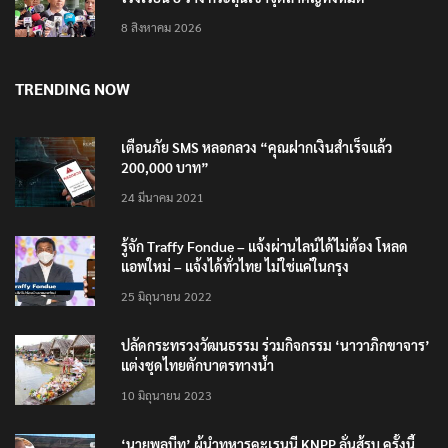
8 สิงหาคม 2026
TRENDING NOW
เตือนภัย SMS หลอกลวง “คุณฝากเงินสำเร็จแล้ว
200,000 บาท”
24 มีนาคม 2021
รู้จัก Traffy Fondue – แจ้งผ่านไลน์ได้ไม่ต้อง โหลด
แอพใหม่ – แจ้งได้ทั่วไทย ไม่ใช่แค่ในกรุง
25 มิถุนายน 2022
ปลัดกระทรวงวัฒนธรรม ร่วมกิจกรรม ‘นาวาภิกขาจาร’
แต่งชุดไทยตักบาตรทางน้ำ
10 มิถุนายน 2023
‘นายพลบีทู’ ผู้นำทหารคะเรนนี KNPP ลั่นสู้รบ ครั้งนี้