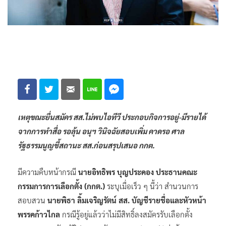
เหตุขณะยื่นสมัคร สส.ไม่พบไอทีวี ประกอบกิจการอยู่-มีรายได้
จากการทำสื่อ รอลุ้น อนุฯ วินิจฉัยสอบเพิ่ม คาดรอ ศาล
รัฐธรรมนูญชี้สถานะ สส.ก่อนสรุปเสนอ กกต.
มีความคืบหน้ากรณี
นายอิทธิพร บุญประคอง ประธานคณะ
กรรมการ​การเลือกตั้ง​ (กกต.)
​ ระบุเมื่อเร็ว ๆ นี้ว่า สำนวนการ
สอบสวน
นายพิธา ลิ้มเจริญรัตน์ สส. บัญชีรายชื่อและหัวหน้า
พรรคก้าวไกล
กรณีรู้อยู่แล้วว่าไม่มีสิทธิ์ลงสมัครรับเลือกตั้ง