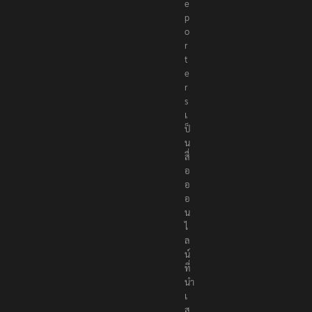
e
p
o
r
t
e
r
s
เ
ป็
น
สื่
อ
อ
อ
น
ไ
ล
น์
ที่
นำ
เ
ส