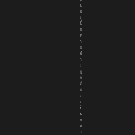
น
อ
เ
นื้
อ
ห
า
อ
ย่
า
ง
ถู
ก
ต้
อ
ง
เ
ป็
น
ก
ล
า