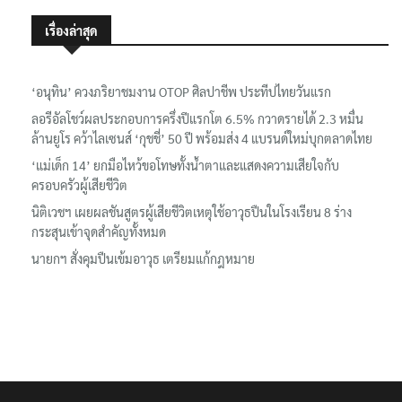
เรื่องล่าสุด
‘อนุทิน’ ควงภริยาชมงาน OTOP ศิลปาชีพ ประทีปไทยวันแรก
ลอรีอัลโชว์ผลประกอบการครึ่งปีแรกโต 6.5% กวาดรายได้ 2.3 หมื่น
ล้านยูโร คว้าไลเซนส์ ‘กุชชี่’ 50 ปี พร้อมส่ง 4 แบรนด์ใหม่บุกตลาดไทย
‘แม่เด็ก 14’ ยกมือไหว้ขอโทษทั้งน้ำตาและแสดงความเสียใจกับ
ครอบครัวผู้เสียชีวิต
นิติเวชฯ เผยผลชันสูตรผู้เสียชีวิตเหตุใช้อาวุธปืนในโรงเรียน 8 ร่าง
กระสุนเข้าจุดสำคัญทั้งหมด
นายกฯ สั่งคุมปืนเข้มอาวุธ เตรียมแก้กฎหมาย