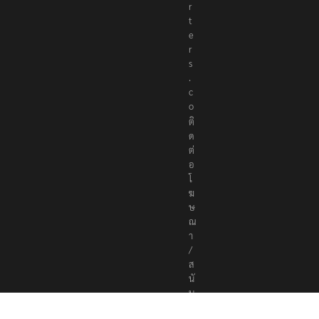
r
t
e
r
s
.
c
o
ติ
ด
ต่
อ
โ
ฆ
ษ
ณ
า
/
ส
นั
บ
ส