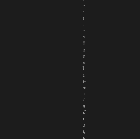
e
r
s
.
c
o
ติ
ด
ต่
อ
โ
ฆ
ษ
ณ
า
/
ส
นั
บ
ส
นุ
น