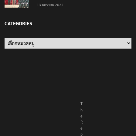
13 มกราคม 2022
CATEGORIES
Categories
T
h
e
R
e
p