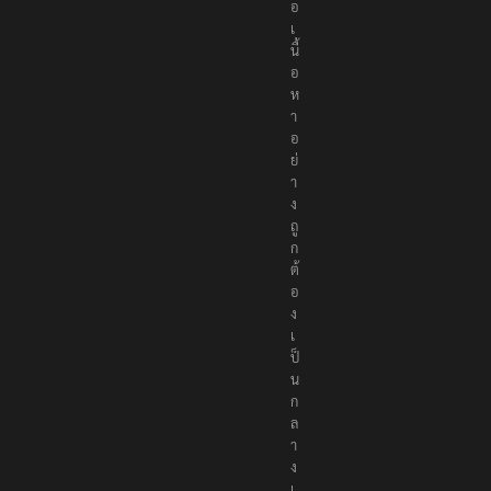
อ
เ
นื้
อ
ห
า
อ
ย่
า
ง
ถู
ก
ต้
อ
ง
เ
ป็
น
ก
ล
า
ง
เ