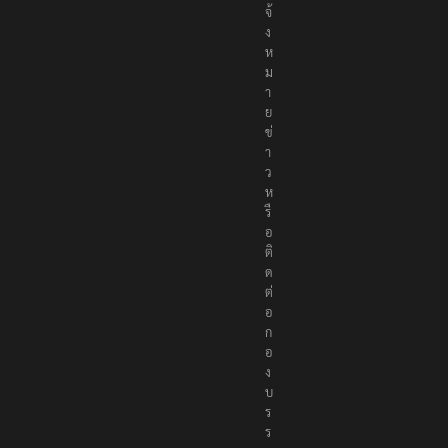
จ้
ง
ห
ม
า
ย
ข่
า
ว
ห
รื
อ
ติ
ด
ต่
อ
ก
อ
ง
บ
ร
ร