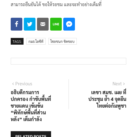
สามารถยืนยันได้ ขอให้รอชม และจะทำอย่างเต็มที่
TAGS:
กมธ.ไอซีที
ไชยชนก ชิดชอบ
แนะแนว
Previous
Next
Previous
Next
post:
post:
อธิบดีกรมการ
เลขา สมช. เผย ที่
เรื่อง
ปกครอง กำชับพื้นที่
ประชุม ย้ำ 4 จุดยืน
ชายแดน เข้มข้น
ไทยต่อกัมพูชา
“พิทักษ์พื้นที่ส่วน
หลัง” เต็มกำลัง
RELATED POSTS