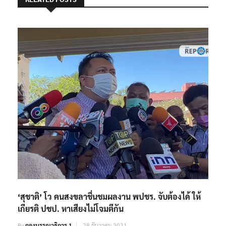
‘สุชาติ’ โว คนสงขลาชื่นชมผลงาน พปชร. จับต้องได้ ให้
เกียรติ ปชป. หาเสียงไม่โจมตีกัน
By
กองบรรณาธิการ 1
28 ธันวาคม 2021