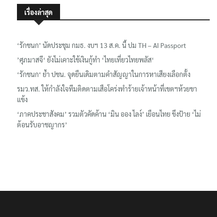
เรื่องล่าสุด
‘รักชนก’ นัดประชุม กมธ. งบฯ 13 ส.ค. นี้ ปม TH – AI Passport
’ศุภมาสจี‘ ยังไม่เคาะใช้เงินกู้ทำ ‘ไทยเที่ยวไทยพลัส‘
‘รักชนก‘ ย้ำ ปชน. จุดยืนเดิมตามคำสัญญาในการหาเสียงเลือกตั้ง
รมว.ทส. ให้กำลังใจทีมติดตามเสือโคร่งทำร้ายเจ้าหน้าที่เขตฯห้วยขา
แข้ง
‘ภาคประชาสังคม’ รวมตัวคัดค้าน ‘มิน ออง ไลง์’ เยือนไทย ขึงป้าย ‘ไม่
ต้อนรับอาชญากร’