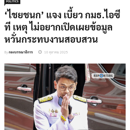
POLITICS
‘ไชยชนก’ แจง เบี้ยว กมธ.ไอซี
ที เหตุ ไม่อยากเปิดเผยข้อมูล
หวั่นกระทบงานสอบสวน
By
กองบรรณาธิการ
10 ตุลาคม 2025