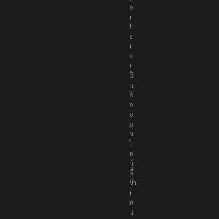
o
r
t
e
r
s
เ
ป็
น
สื่
อ
อ
อ
น
ไ
ล
น์
ที่
นำ
เ
ส
น