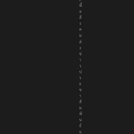
พื่
อ
สั
ง
ค
ม
ส่
ง
ข่
า
ว
ป
ร
ะ
ช
า
สั
ม
พั
น
ธ์
แ