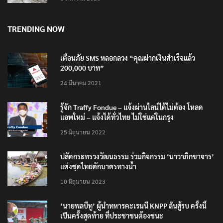
TRENDING NOW
เตือนภัย SMS หลอกลวง “คุณฝากเงินสำเร็จแล้ว
200,000 บาท”
24 มีนาคม 2021
รู้จัก Traffy Fondue – แจ้งผ่านไลน์ได้ไม่ต้อง โหลด
แอพใหม่ – แจ้งได้ทั่วไทย ไม่ใช่แค่ในกรุง
25 มิถุนายน 2022
ปลัดกระทรวงวัฒนธรรม ร่วมกิจกรรม ‘นาวาภิกขาจาร’
แต่งชุดไทยตักบาตรทางน้ำ
10 มิถุนายน 2023
‘นายพลบีทู’ ผู้นำทหารคะเรนนี KNPP ลั่นสู้รบ ครั้งนี้
เป็นครั้งสุดท้าย ที่ประชาชนต้องชนะ