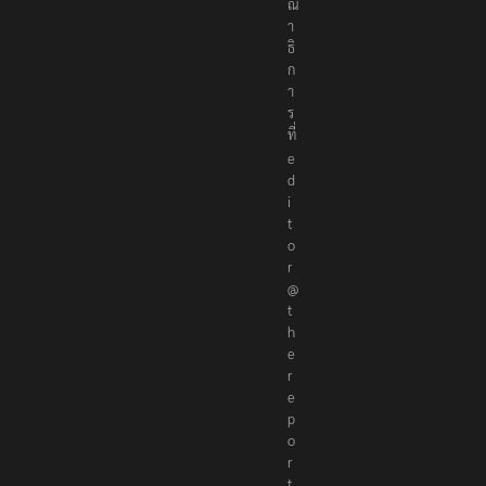
ณ
า
ธิ
ก
า
ร
ที่
e
d
i
t
o
r
@
t
h
e
r
e
p
o
r
t