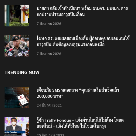
นายกฯ กลับเข้าทำเนียบฯ พร้อม ผบ.ตร.-ผบช.ก. คาด
ถกปราบปรามอาวุธปืนเถื่อน
7 สิงหาคม 2026
โฆษก ตร. เผยผลสอบเบื้องต้น ผู้ก่อเหตุชอบเล่นเกมใช้
อาวุธปืน-ค้นข้อมูลเหตุรุนแรงก่อนลงมือ
7 สิงหาคม 2026
TRENDING NOW
เตือนภัย SMS หลอกลวง “คุณฝากเงินสำเร็จแล้ว
200,000 บาท”
24 มีนาคม 2021
รู้จัก Traffy Fondue – แจ้งผ่านไลน์ได้ไม่ต้อง โหลด
แอพใหม่ – แจ้งได้ทั่วไทย ไม่ใช่แค่ในกรุง
25 มิถุนายน 2022