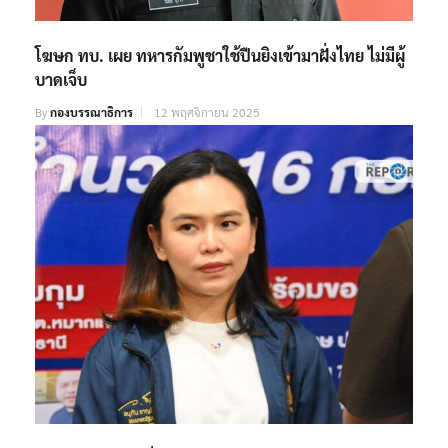
โฆษก ทบ. เผย ทหารกัมพูชาใช้ปืนยิงเข้ามาฝั่งไทย ไม่มีผู้
บาดเจ็บ
By
กองบรรณาธิการ
12 พฤศจิกายน 2025