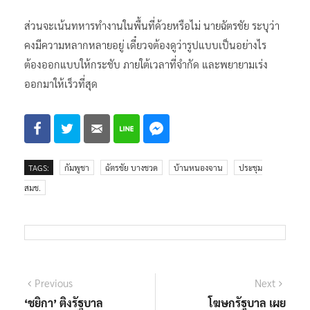
ส่วนจะเน้นทหารทำงานในพื้นที่ด้วยหรือไม่ นายฉัตรชัย ระบุว่า
คงมีความหลากหลายอยู่ เดี๋ยวจต้องดูว่ารูปแบบเป็นอย่างไร
ต้องออกแบบให้กระชับ ภายใต้เวลาที่จำกัด และพยายามเร่ง
ออกมาให้เร็วที่สุด
TAGS:
กัมพูชา
ฉัตรชัย บางชวด
บ้านหนองจาน
ประชุม
สมช.
แนะแนว
Previous
Next
Previous
Next
post:
post:
‘ชยิกา’ ติงรัฐบาล
โฆษกรัฐบาล เผย
เรื่อง