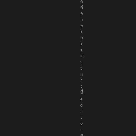
ด
ต่
อ
ก
อ
ง
บ
ร
ร
ณ
า
ธิ
ก
า
ร
ที่
e
d
i
t
o
r
@