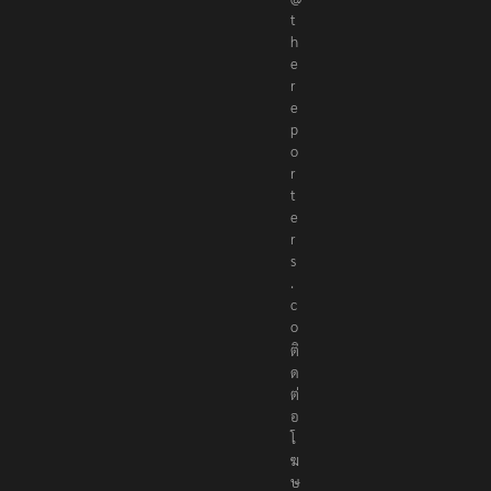
t
h
e
r
e
p
o
r
t
e
r
s
.
c
o
ติ
ด
ต่
อ
โ
ฆ
ษ