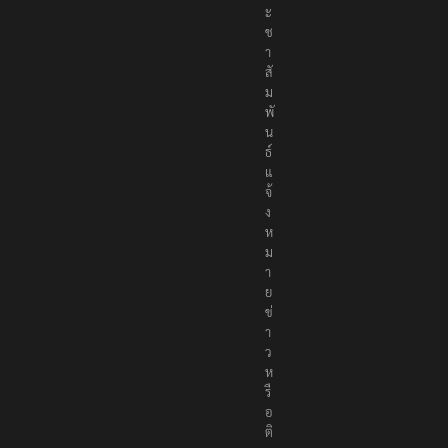
ะ
ช
า
สั
ม
พั
น
ธ์
แ
จ้
ง
ห
ม
า
ย
ข่
า
ว
ห
รื
อ
ติ