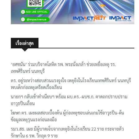
เรื่องล่าสุด
‘ยศชนัน’ ร่วมบริจาคโลหิต รพ. พระนั่งเกล้า ช่วยเหยื่อเหตุ รร.
เทพศิรินทร์ นนทบุรี
ตร. อยู่ระหว่างสอบสวนแรงจูงใจ เหตุยิงในโรงเรียนเทพศิรินทร์ นนทบุรี
พบเด็กก่อเหตุเครียดเรื่องเรียน
นายกฯ กลับเข้าทำเนียบฯ พร้อม ผบ.ตร.-ผบช.ก. คาดถกปราบปราม
อาวุธปืนเถื่อน
โฆษก ตร. เผยผลสอบเบื้องต้น ผู้ก่อเหตุชอบเล่นเกมใช้อาวุธปืน-ค้น
ข้อมูลเหตุรุนแรงก่อนลงมือ
รมว.สธ. เผย มีผู้บาดเจ็บจากเหตุยิงในโรงเรียน 22 ราย กระจายตัว
รักษาใน 6 รพ. วิกฤต 9 ราย