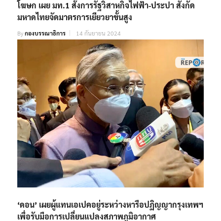
โฆษก เผย มท.1 สั่งการรัฐวิสาหกิจไฟฟ้า-ประปา สังกัด
มหาดไทยจัดมาตรการเยียวยาขั้นสูง
By
กองบรรณาธิการ
14 กันยายน 2024
‘ดอน’ เผยผู้แทนเอเปคอยู่ระหว่างหารือปฏิญญากรุงเทพฯ
เพื่อรับมือการเปลี่ยนแปลงสภาพภูมิอากาศ