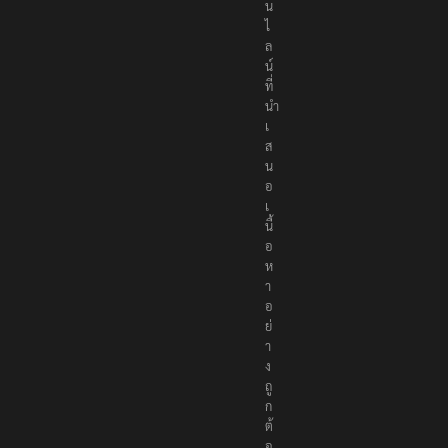
น
ไ
ล
น์
ที่
นำ
เ
ส
น
อ
เ
นื้
อ
ห
า
อ
ย่
า
ง
ถู
ก
ต้
อ