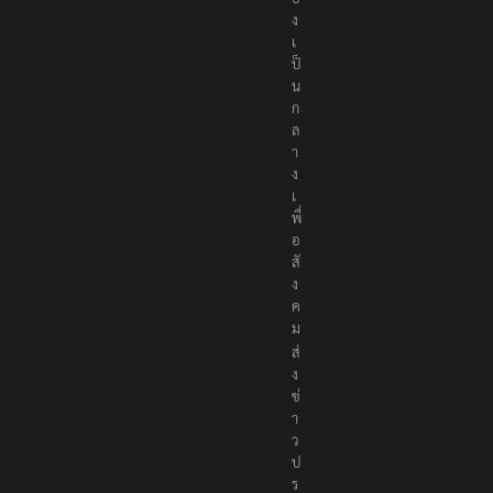
ง
เ
ป็
น
ก
ล
า
ง
เ
พื่
อ
สั
ง
ค
ม
ส่
ง
ข่
า
ว
ป
ร