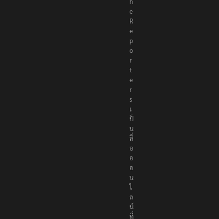
h
e
R
e
p
o
r
t
e
r
s
เ
ป็
น
สื่
อ
อ
อ
น
ไ
ล
น์
ที่