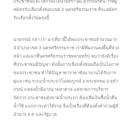
ประชาชนและให้กำลังใจนายสราวุฒิ สุวรรณรัตน์ ว่าที่ผู้
สมัครรับเลือกตั้งซ่อมเขต 3 นครศรีธรรมราช ที่จะสมัคร
รับเลือกตั้งวันพรุ่งนี้
นายกรณ์ กล่าวว่า มาเที่ยวนี้ได้พบประชาชนจำนวนมาก
4 อำเภอ เขต 3 นครศรีธรรมราช เรามีทีมงานลงพื้นที่ล่วง
หน้า และมาที่นครศรีธรรมราชหลายทริป พบว่ายังมีเรื่อง
ที่ประชาชนมีปัญหา ดังนั้นการเลือกตั้งซ่อมถือเป็นโอกาส
ของประชาชน ทำให้ปัญหาคาราคาซังมานานได้รับการ
ดูแล เช่น ระบบน้ำประปาไม่สมบูรณ์ อ.พระพรหม อ.จุฬา
ภรณ์ แหล่งน้ำมีมากมายหาศาล แต่ขาดการบริหาร
จัดการ ประชาชนยังขาดน้ำประปา ต้องเสียเงินซื้อน้ำดื่ม
น้ำใช้ แบกภาระค่าใช้จ่าย จึงเป็นเรื่องที่ต้องตั้งคำถามผู้มี
อำนาจ ส.ส. และรัฐบาล