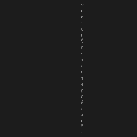
นำ
เ
ส
น
อ
เ
นื้
อ
ห
า
อ
ย่
า
ง
ถู
ก
ต้
อ
ง
เ
ป็
น