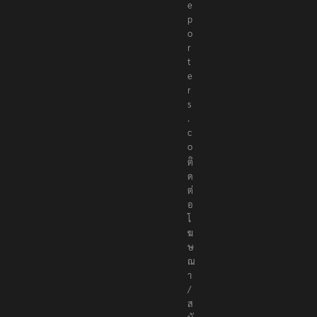
e
p
o
r
t
e
r
s
.
c
o
ติ
ด
ต่
อ
โ
ฆ
ษ
ณ
า
/
ส