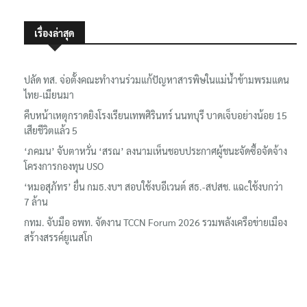
เรื่องล่าสุด
ปลัด ทส. จ่อตั้งคณะทำงานร่วมแก้ปัญหาสารพิษในแม่น้ำข้ามพรมแดน
ไทย-เมียนมา
คืบหน้าเหตุกราดยิงโรงเรียนเทพศิรินทร์ นนทบุรี บาดเจ็บอย่างน้อย 15
เสียชีวิตแล้ว 5
‘ภคมน’ จับตาหวั่น ‘สรณ’ ลงนามเห็นชอบประกาศผู้ชนะจัดซื้อจัดจ้าง
โครงการกองทุน USO
‘หมอสุภัทร’ ยื่น กมธ.งบฯ สอบใช้งบอีเวนต์ สธ.-สปสช. แฉcใช้งบกว่า
7 ล้าน
กทม. จับมือ อพท. จัดงาน TCCN Forum 2026 รวมพลังเครือข่ายเมือง
สร้างสรรค์ยูเนสโก