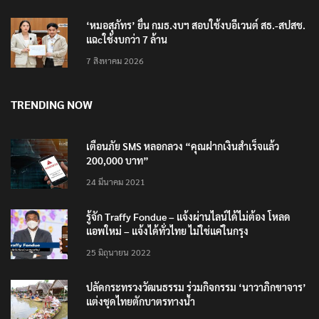
‘หมอสุภัทร’ ยื่น กมธ.งบฯ สอบใช้งบอีเวนต์ สธ.-สปสช.
แฉcใช้งบกว่า 7 ล้าน
7 สิงหาคม 2026
TRENDING NOW
เตือนภัย SMS หลอกลวง “คุณฝากเงินสำเร็จแล้ว
200,000 บาท”
24 มีนาคม 2021
รู้จัก Traffy Fondue – แจ้งผ่านไลน์ได้ไม่ต้อง โหลด
แอพใหม่ – แจ้งได้ทั่วไทย ไม่ใช่แค่ในกรุง
25 มิถุนายน 2022
ปลัดกระทรวงวัฒนธรรม ร่วมกิจกรรม ‘นาวาภิกขาจาร’
แต่งชุดไทยตักบาตรทางน้ำ