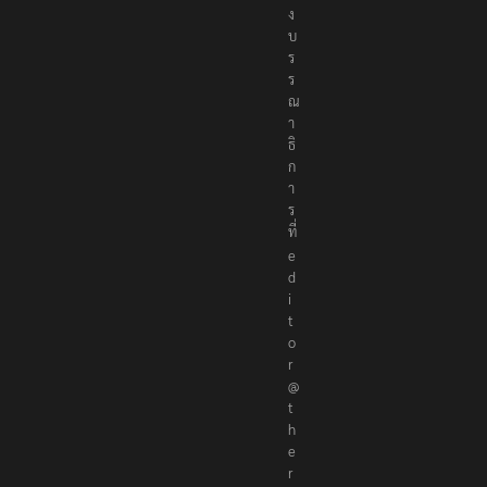
ง
บ
ร
ร
ณ
า
ธิ
ก
า
ร
ที่
e
d
i
t
o
r
@
t
h
e
r