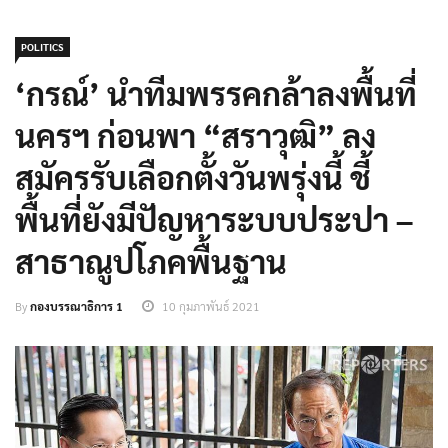
POLITICS
‘กรณ์’ นำทีมพรรคกล้าลงพื้นที่
นครฯ ก่อนพา “สราวุฒิ” ลง
สมัครรับเลือกตั้งวันพรุ่งนี้ ชี้
พื้นที่ยังมีปัญหาระบบประปา –
สาธาณูปโภคพื้นฐาน
By
กองบรรณาธิการ 1
10 กุมภาพันธ์ 2021