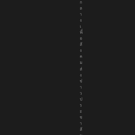
ก
ล
า
ง
เ
พื่
อ
สั
ง
ค
ม
ส่
ง
ข่
า
ว
ป
ร
ะ
ช
า
สั