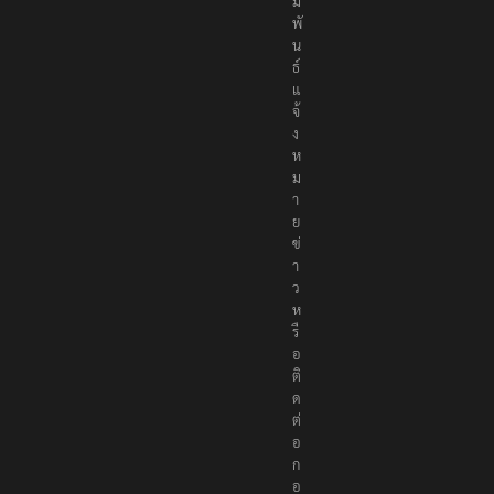
ม
พั
น
ธ์
แ
จ้
ง
ห
ม
า
ย
ข่
า
ว
ห
รื
อ
ติ
ด
ต่
อ
ก
อ