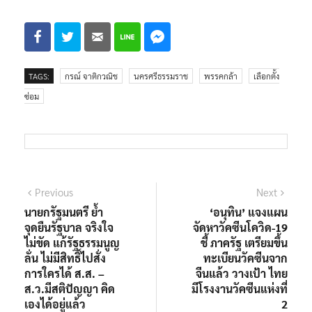
TAGS:
กรณ์ จาติกวณิช
นครศรีธรรมราช
พรรคกล้า
เลือกตั้ง
ซ่อม
Previous
Next
นายกรัฐมนตรี ย้ำ
‘อนุทิน’ แจงแผน
จุดยืนรัฐบาล จริงใจ
จัดหาวัคซีนโควิด-19
ไม่ขัด แก้รัฐธรรมนูญ
ชี้ ภาครัฐ เตรียมขึ้น
ลั่น ไม่มีสิทธิ์ไปสั่ง
ทะเบียนวัคซีนจาก
การใครได้ ส.ส. –
จีนแล้ว วางเป้า ไทย
ส.ว.มีสติปัญญา คิด
มีโรงงานวัคซีนแห่งที่
เองได้อยู่แล้ว
2