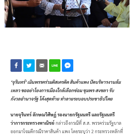
‘จุรินทร์’ เมินพรรคร่วมดิสเครดิต สินค้าแพง ปัดบริหารงานล้ม
เหลว ขออย่าโยงการเมืองใกล้เลือกซ่อม ชุมพร-สงขลา รับ
กังวลอำนาจรัฐ โค้งสุดท้าย ทำลายระบอบประชาธิปไตย
นายจุรินทร์ ลักษณวิศิษฏ์ รองนายกรัฐมนตรี และรัฐมนตรี
ว่าการกระทรวงพาณิชย์
กล่าวถึงกรณีที่ ส.ส. พรรคร่วมรัฐบาล
ออกมาโจมตีกรณีราคาสินค้า แพง โดยระบุว่า 2 กระทรวงหลักที่