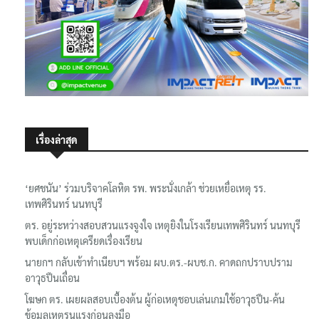
เรื่องล่าสุด
‘ยศชนัน’ ร่วมบริจาคโลหิต รพ. พระนั่งเกล้า ช่วยเหยื่อเหตุ รร.
เทพศิรินทร์ นนทบุรี
ตร. อยู่ระหว่างสอบสวนแรงจูงใจ เหตุยิงในโรงเรียนเทพศิรินทร์ นนทบุรี
พบเด็กก่อเหตุเครียดเรื่องเรียน
นายกฯ กลับเข้าทำเนียบฯ พร้อม ผบ.ตร.-ผบช.ก. คาดถกปราบปราม
อาวุธปืนเถื่อน
โฆษก ตร. เผยผลสอบเบื้องต้น ผู้ก่อเหตุชอบเล่นเกมใช้อาวุธปืน-ค้น
ข้อมูลเหตุรุนแรงก่อนลงมือ