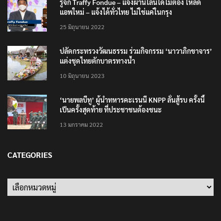
รู้จัก Traffy Fondue – แจ้งผ่านไลน์ได้ไม่ต้อง โหลด
แอพใหม่ – แจ้งได้ทั่วไทย ไม่ใช่แค่ในกรุง
25 มิถุนายน 2022
ปลัดกระทรวงวัฒนธรรม ร่วมกิจกรรม ‘นาวาภิกขาจาร’
แต่งชุดไทยตักบาตรทางน้ำ
10 มิถุนายน 2023
‘นายพลบีทู’ ผู้นำทหารคะเรนนี KNPP ลั่นสู้รบ ครั้งนี้
เป็นครั้งสุดท้าย ที่ประชาชนต้องชนะ
13 มกราคม 2022
CATEGORIES
Categories