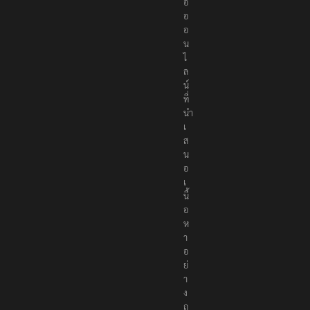
อ
อ
อ
น
ไ
ล
น์
ที่
นำ
เ
ส
น
อ
เ
นื้
อ
ห
า
อ
ย่
า
ง
ถู