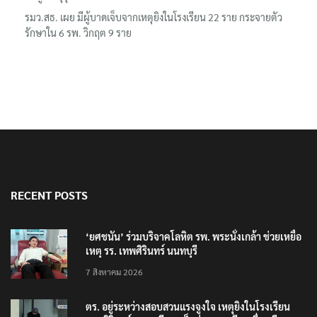
รมว.สธ. เผย มีผู้บาดเจ็บจากเหตุยิงในโรงเรียน 22 ราย กระจายตัว
รักษาใน 6 รพ. วิกฤต 9 ราย
RECENT POSTS
‘ยศชนัน’ ร่วมบริจาคโลหิต รพ. พระนั่งเกล้า ช่วยเหยื่อ
เหตุ รร. เทพศิรินทร์ นนทบุรี
7 สิงหาคม 2026
ตร. อยู่ระหว่างสอบสวนแรงจูงใจ เหตุยิงในโรงเรียน