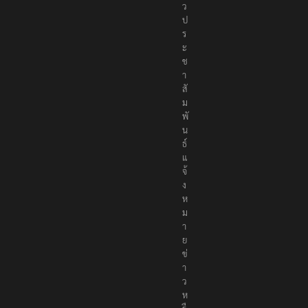
ว
ป
ร
ะ
ช
า
สั
ม
พั
น
ธ์
แ
จ้
ง
ห
ม
า
ย
ข่
า
ว
ห