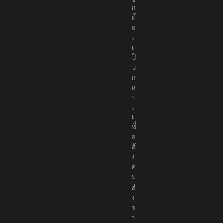
ก
ต้
อ
ง
เ
ป็
น
ก
ล
า
ง
เ
พื่
อ
สั
ง
ค
ม
ส่
ง
ข่
า