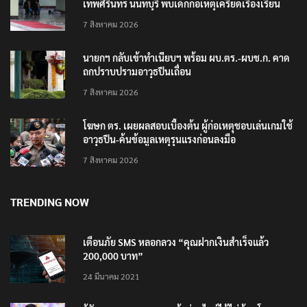
เทพศิรินทร์ นนทบุรี พบเด็กก่อเหตุเครียดเรื่องเรียน
7 สิงหาคม 2026
นายกฯ กลับเข้าทำเนียบฯ พร้อม ผบ.ตร.-ผบช.ก. คาด
ถกปราบปรามอาวุธปืนเถื่อน
7 สิงหาคม 2026
โฆษก ตร. เผยผลสอบเบื้องต้น ผู้ก่อเหตุชอบเล่นเกมใช้
อาวุธปืน-ค้นข้อมูลเหตุรุนแรงก่อนลงมือ
7 สิงหาคม 2026
TRENDING NOW
เตือนภัย SMS หลอกลวง “คุณฝากเงินสำเร็จแล้ว
200,000 บาท”
24 มีนาคม 2021