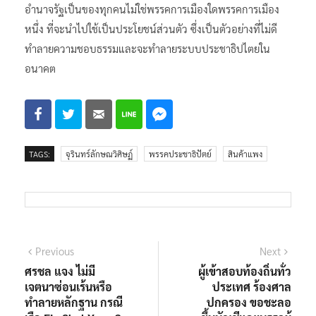
อำนาจรัฐเป็นของทุกคนไม่ใช่พรรคการเมืองใดพรรคการเมือง
หนึ่ง ที่จะนำไปใช้เป็นประโยชน์ส่วนตัว ซึ่งเป็นตัวอย่างที่ไม่ดี
ทำลายความชอบธรรมและจะทำลายระบบประชาธิปไตยใน
อนาคต
TAGS:
จุรินทร์ลักษณวิศิษฏ์
พรรคประชาธิปัตย์
สินค้าแพง
แนะแนว
Previous
Next
Previous
Next
post:
post:
ศรชล แจง ไม่มี
ผู้เข้าสอบท้องถิ่นทั่ว
เรื่อง
เจตนาซ่อนเร้นหรือ
ประเทศ ร้องศาล
ทำลายหลักฐาน กรณี
ปกครอง ขอชะลอ