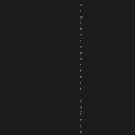
o
r
@
t
h
e
r
e
p
o
r
t
e
r
s
.
c
o
ติ
ด
ต่
อ