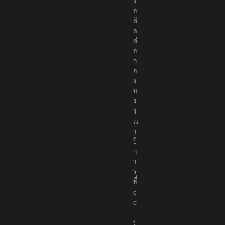
รื
อ
ติ
ด
ต่
อ
ก
อ
ง
บ
ร
ร
ณ
า
ธิ
ก
า
ร
ที่
e
d
i
t