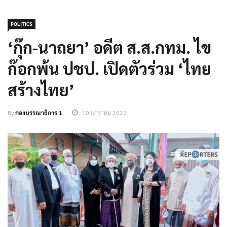
POLITICS
‘กุ๊ก-นาถยา’ อดีต ส.ส.กทม. ไข
ก๊อกพ้น ปชป. เปิดตัวร่วม ‘ไทย
สร้างไทย’
By
กองบรรณาธิการ 1
10 มกราคม 2022