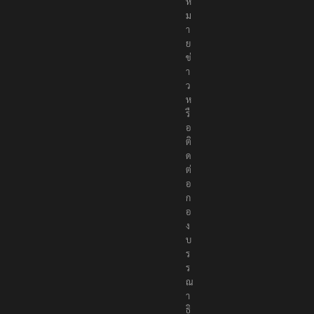
ห
ม
า
ย
ข่
า
ว
ห
รื
อ
ติ
ด
ต่
อ
ก
อ
ง
บ
ร
ร
ณ
า
ธิ