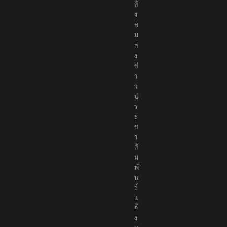
สั
ง
ค
ม
ส่
ง
ข่
า
ว
ป
ร
ะ
ช
า
สั
ม
พั
น
ธ์
แ
จ้
ง