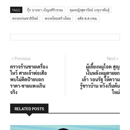
TAGS:
กุ๊ก นาถยา เบ็ญจศิริวรรณ
คุณหญิงสุดารัตน์ เกยุราพันธุ์
พรรคประชาธิปัตย์
พรรคไทยสร้างไทย
อดีต ส.ส.กทม.
แนะแนว
Previous
Next
Previous
Next
post:
post:
ตรวจร้านขายเครื่อง
ผู้เลี้ยงหมูโอด สูญ
เรื่อง
ไหว้ ศาลเจ้าพ่อเสือ
เงินหลังหมูตายยก
พบไม่ติดป้ายบอก
เล้า วอนรัฐ ให้ความ
ราคา-ขายแพงเกิน
รู้ชาวบ้าน หวังเริ่มต้น
จริง
ใหม่
RELATED POSTS