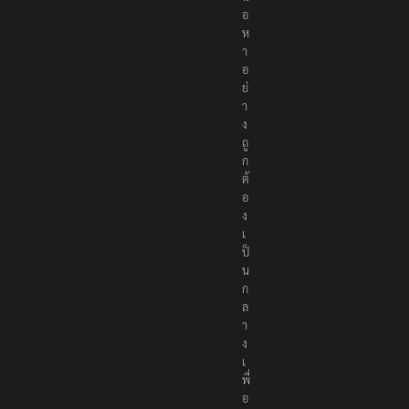
อ
ห
า
อ
ย่
า
ง
ถู
ก
ต้
อ
ง
เ
ป็
น
ก
ล
า
ง
เ
พื่
อ