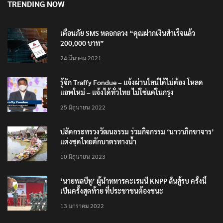
TRENDING NOW
เตือนภัย SMS หลอกลวง “คุณฝากเงินสำเร็จแล้ว
200,000 บาท”
24 มีนาคม 2021
รู้จัก Traffy Fondue – แจ้งผ่านไลน์ได้ไม่ต้อง โหลด
แอพใหม่ – แจ้งได้ทั่วไทย ไม่ใช่แค่ในกรุง
25 มิถุนายน 2022
ปลัดกระทรวงวัฒนธรรม ร่วมกิจกรรม ‘นาวาภิกขาจาร’
แต่งชุดไทยตักบาตรทางน้ำ
10 มิถุนายน 2023
‘นายพลบีทู’ ผู้นำทหารคะเรนนี KNPP ลั่นสู้รบ ครั้งนี้
เป็นครั้งสุดท้าย ที่ประชาชนต้องชนะ
13 มกราคม 2022