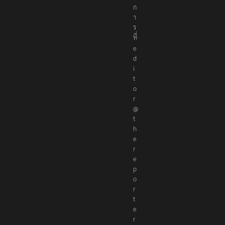
ก
า
ร
ที่
e
d
i
t
o
r
@
t
h
e
r
e
p
o
r
t
e
r