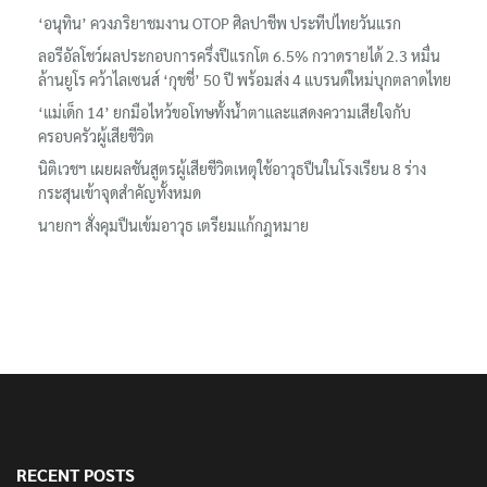
‘อนุทิน’ ควงภริยาชมงาน OTOP ศิลปาชีพ ประทีปไทยวันแรก
ลอรีอัลโชว์ผลประกอบการครึ่งปีแรกโต 6.5% กวาดรายได้ 2.3 หมื่น
ล้านยูโร คว้าไลเซนส์ ‘กุชชี่’ 50 ปี พร้อมส่ง 4 แบรนด์ใหม่บุกตลาดไทย
‘แม่เด็ก 14’ ยกมือไหว้ขอโทษทั้งน้ำตาและแสดงความเสียใจกับ
ครอบครัวผู้เสียชีวิต
นิติเวชฯ เผยผลชันสูตรผู้เสียชีวิตเหตุใช้อาวุธปืนในโรงเรียน 8 ร่าง
กระสุนเข้าจุดสำคัญทั้งหมด
นายกฯ สั่งคุมปืนเข้มอาวุธ เตรียมแก้กฎหมาย
RECENT POSTS