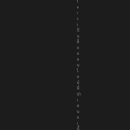
t
e
r
s
เ
ป็
น
สื่
อ
อ
อ
น
ไ
ล
น์
ที่
นำ
เ
ส
น
อ
เ
นื้