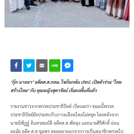
‘กุ๊ก-นาถยา’ อดีตส.ส.กทม. ไขก๊อกพ้น ปชป. เปิดตัวร่วม ‘ไทย
สร้างไทย’ กับ คุณหญิงสุดารัตน์ เริ่มลงพื้นที่แล้ว
รายงานข่าวจากพรรคประชาธิปัตย์ เปิดเผยว่า ขณะนี้พรรค
ประชาธิปัตย์ยังประสบกับภาวะเลือดไหลไม่หยุด โดยหลังจาก
นายนิพิฏฐ์ อินทรสมบัติ อดีตส.ส.พัทลุง และนายศิริศักดิ์ อ่อน
ละมัย อดีต ส.ส.ชุมพร ทยอยลาออกจากการเป็นสมาชิกพรรคไป