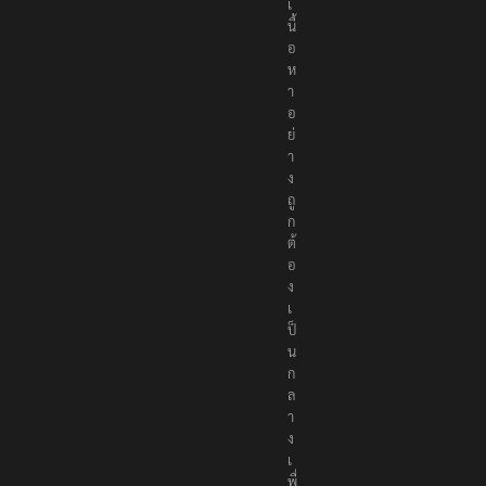
เ
นื้
อ
ห
า
อ
ย่
า
ง
ถู
ก
ต้
อ
ง
เ
ป็
น
ก
ล
า
ง
เ
พื่