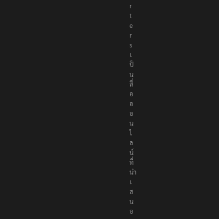
r
t
e
r
s
เ
ป็
น
สื่
อ
อ
อ
น
ไ
ล
น์
ที่
นำ
เ
ส
น
อ