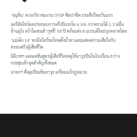
‘อนุทิน’ ควงภริยาชมงาน OTOP ศิลปาชีพ ประทีปไทยวันแรก
ลอรีอัลโชว์ผลประกอบการครึ่งปีแรกโต 6.5% กวาดรายได้ 2.3 หมื่น
ล้านยูโร คว้าไลเซนส์ ‘กุชชี่’ 50 ปี พร้อมส่ง 4 แบรนด์ใหม่บุกตลาดไทย
‘แม่เด็ก 14’ ยกมือไหว้ขอโทษทั้งน้ำตาและแสดงความเสียใจกับ
ครอบครัวผู้เสียชีวิต
นิติเวชฯ เผยผลชันสูตรผู้เสียชีวิตเหตุใช้อาวุธปืนในโรงเรียน 8 ร่าง
กระสุนเข้าจุดสำคัญทั้งหมด
นายกฯ สั่งคุมปืนเข้มอาวุธ เตรียมแก้กฎหมาย