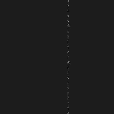
า
ธิ
ก
า
ร
ที่
e
d
i
t
o
r
@
t
h
e
r
e
p
o
r
t
e