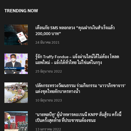
TRENDING NOW
เตือนภัย SMS หลอกลวง “คุณฝากเงินสำเร็จแล้ว
200,000 บาท”
24 มีนาคม 2021
รู้จัก Traffy Fondue – แจ้งผ่านไลน์ได้ไม่ต้อง โหลด
แอพใหม่ – แจ้งได้ทั่วไทย ไม่ใช่แค่ในกรุง
25 มิถุนายน 2022
ปลัดกระทรวงวัฒนธรรม ร่วมกิจกรรม ‘นาวาภิกขาจาร’
แต่งชุดไทยตักบาตรทางน้ำ
10 มิถุนายน 2023
‘นายพลบีทู’ ผู้นำทหารคะเรนนี KNPP ลั่นสู้รบ ครั้งนี้
เป็นครั้งสุดท้าย ที่ประชาชนต้องชนะ
13 มกราคม 2022