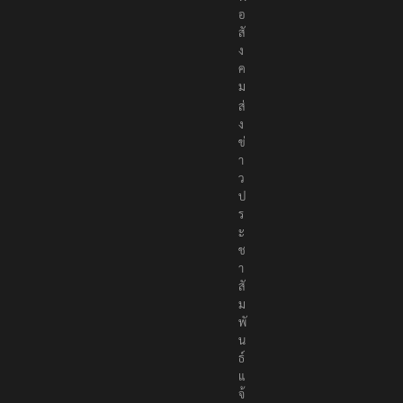
อ
สั
ง
ค
ม
ส่
ง
ข่
า
ว
ป
ร
ะ
ช
า
สั
ม
พั
น
ธ์
แ
จ้