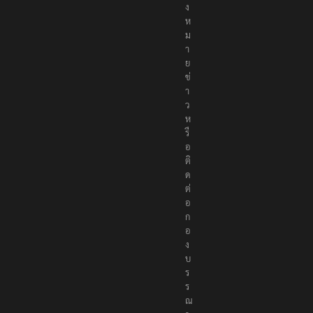
ง
ห
ม
า
ย
ข่
า
ว
ห
รื
อ
ติ
ด
ต่
อ
ก
อ
ง
บ
ร
ร
ณ