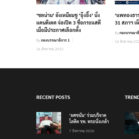
‘ชลน่าน’ ยังเหนียมชู ‘อุ๊งอิ๊ง’ นั่ง
‘แพทองธาร‘
แคนดิเดต จ่อเปิด 3 ชื่อกระแสดี
31 สภาฯ เห
เมื่อมีประกาศเลือกตั้ง
By
กองบรรณาธิ
By
กองบรรณาธิการ 1
16 สิงหาคม 20
16 สิงหาคม 2022
RECENT POSTS
TREN
‘ยศชนัน’ ร่วมบริจาค
โลหิต รพ. พระนั่งเกล้า
ช่วยเหยื่อเหตุ รร.
7 สิงหาคม 2026
เทพศิรินทร์ นนทบุรี