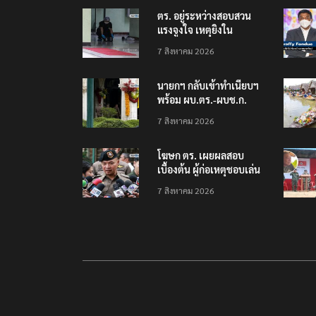
ตร. อยู่ระหว่างสอบสวน
แรงจูงใจ เหตุยิงใน
โรงเรียนเทพศิรินทร์
7 สิงหาคม 2026
นนทบุรี พบเด็กก่อเหตุ
เครียดเรื่องเรียน
นายกฯ กลับเข้าทำเนียบฯ
พร้อม ผบ.ตร.-ผบช.ก.
คาดถกปราบปรามอาวุธ
7 สิงหาคม 2026
ปืนเถื่อน
โฆษก ตร. เผยผลสอบ
เบื้องต้น ผู้ก่อเหตุชอบเล่น
เกมใช้อาวุธปืน-ค้นข้อมูล
7 สิงหาคม 2026
เหตุรุนแรงก่อนลงมือ