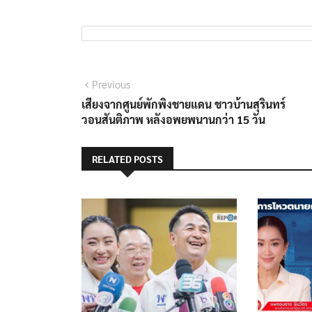
แนะแนว
Previous
Previous
post:
เสียงจากศูนย์พักพิงชายแดน ชาวบ้านสุรินทร์
เรื่อง
วอนสันติภาพ หลังอพยพนานกว่า 15 วัน
RELATED POSTS