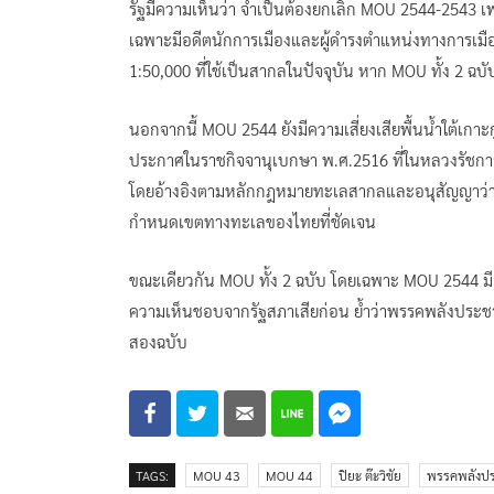
รัฐมีความเห็นว่า จำเป็นต้องยกเลิก MOU 2544-2543 เพ
เฉพาะมีอดีตนักการเมืองและผู้ดำรงตำแหน่งทางการเมือ
1:50,000 ที่ใช้เป็นสากลในปัจจุบัน หาก MOU ทั้ง 2 ฉบับ
นอกจากนี้​ MOU 2544 ยังมีความเสี่ยงเสียพื้นน้ำใต้เกา
ประกาศในราชกิจจานุเบกษา พ.ศ.2516 ที่ในหลวงรัช
โดยอ้างอิงตามหลักกฎหมายทะเลสากลและอนุสัญญาว่าด้
กำหนดเขตทางทะเลของไทยที่ชัดเจน
ขณะเดียวกัน​ MOU​ ทั้ง 2 ฉบับ โดยเฉพาะ MOU​ 254
ความเห็นชอบจากรัฐสภาเสียก่อน ย้ำว่าพรรคพลังประชารั
สองฉบับ
TAGS:
MOU 43
MOU 44
ปิยะ ต๊ะวิชัย
พรรคพลังปร