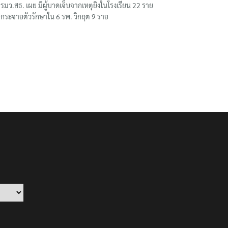
รมว.สธ. เผย มีผู้บาดเจ็บจากเหตุยิงในโรงเรียน 22 ราย
กระจายตัวรักษาใน 6 รพ. วิกฤต 9 ราย