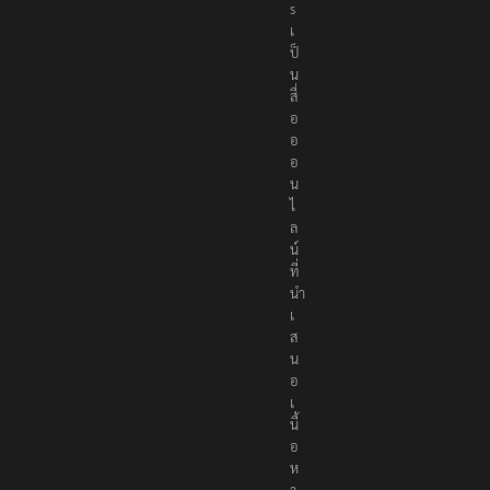
s
เ
ป็
น
สื่
อ
อ
อ
น
ไ
ล
น์
ที่
นำ
เ
ส
น
อ
เ
นื้
อ
ห
า