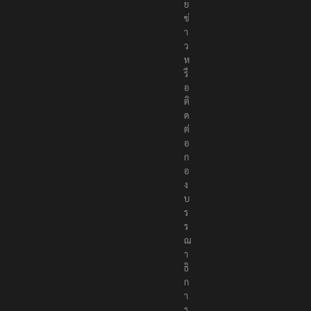
ย
ข่
า
ว
ห
รื
อ
ติ
ด
ต่
อ
ก
อ
ง
บ
ร
ร
ณ
า
ธิ
ก
า
ร