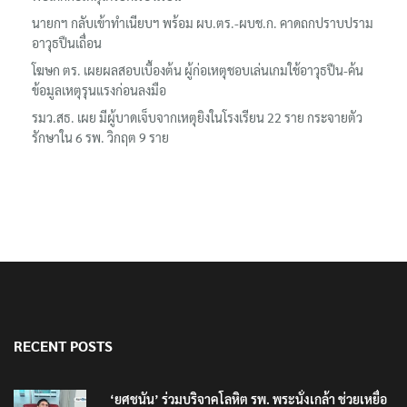
นายกฯ กลับเข้าทำเนียบฯ พร้อม ผบ.ตร.-ผบช.ก. คาดถกปราบปราม
อาวุธปืนเถื่อน
โฆษก ตร. เผยผลสอบเบื้องต้น ผู้ก่อเหตุชอบเล่นเกมใช้อาวุธปืน-ค้น
ข้อมูลเหตุรุนแรงก่อนลงมือ
รมว.สธ. เผย มีผู้บาดเจ็บจากเหตุยิงในโรงเรียน 22 ราย กระจายตัว
รักษาใน 6 รพ. วิกฤต 9 ราย
RECENT POSTS
‘ยศชนัน’ ร่วมบริจาคโลหิต รพ. พระนั่งเกล้า ช่วยเหยื่อ