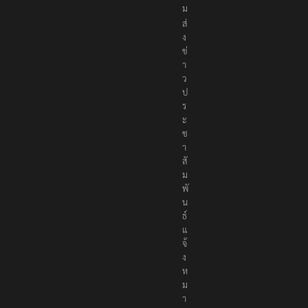
ม
ส่
ง
ข่
า
ว
ป
ร
ะ
ช
า
สั
ม
พั
น
ธ์
แ
จ้
ง
ห
ม
า