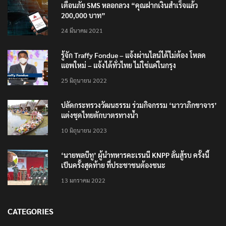
เตือนภัย SMS หลอกลวง “คุณฝากเงินสำเร็จแล้ว
200,000 บาท”
24 มีนาคม 2021
รู้จัก Traffy Fondue – แจ้งผ่านไลน์ได้ไม่ต้อง โหลด
แอพใหม่ – แจ้งได้ทั่วไทย ไม่ใช่แค่ในกรุง
25 มิถุนายน 2022
ปลัดกระทรวงวัฒนธรรม ร่วมกิจกรรม ‘นาวาภิกขาจาร’
แต่งชุดไทยตักบาตรทางน้ำ
10 มิถุนายน 2023
‘นายพลบีทู’ ผู้นำทหารคะเรนนี KNPP ลั่นสู้รบ ครั้งนี้
เป็นครั้งสุดท้าย ที่ประชาชนต้องชนะ
13 มกราคม 2022
CATEGORIES