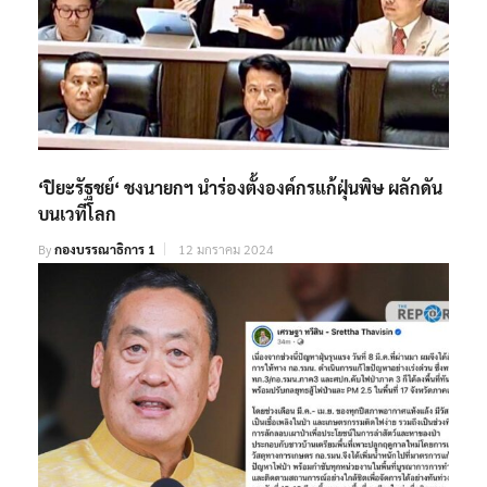
‘ปิยะรัฐชย์‘ ชงนายกฯ นำร่องตั้งองค์กรแก้ฝุ่นพิษ ผลักดัน
บนเวทีโลก
By
กองบรรณาธิการ 1
12 มกราคม 2024