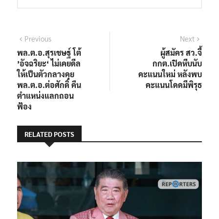
แนะแนว
Previous
Next
Previous
Next
post:
post:
พล.ต.อ.สุรเชษฐ์ โต้
ผู้สมัคร สว.จี้
เรื่อง
’อัจฉริยะ‘ ไม่เคยดีล
กกต.เปิดหีบนับ
ให้เป็นตัวกลางคุย
คะแนนใหม่ หลังพบ
พล.ต.อ.ต่อศักดิ์ คืน
คะแนนโดดมีพิรุธ
ตำแหน่งแลกถอน
ฟ้อง
RELATED POSTS