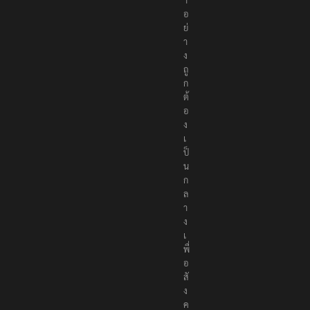
อ
ย่
า
ง
ถู
ก
ต้
อ
ง
เ
ป็
น
ก
ล
า
ง
เ
พื่
อ
สั
ง
ค