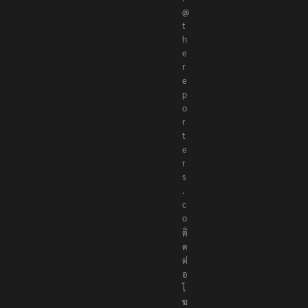
@
t
h
e
r
e
p
o
r
t
e
r
s
.
c
o
ติ
ด
ต่
อ
โ
ฆ