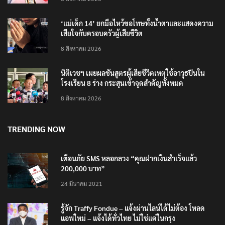
‘แม่เด็ก 14’ ยกมือไหว้ขอโทษทั้งน้ำตาและแสดงความ
เสียใจกับครอบครัวผู้เสียชีวิต
8 สิงหาคม 2026
นิติเวชฯ เผยผลชันสูตรผู้เสียชีวิตเหตุใช้อาวุธปืนใน
โรงเรียน 8 ร่าง กระสุนเข้าจุดสำคัญทั้งหมด
8 สิงหาคม 2026
TRENDING NOW
เตือนภัย SMS หลอกลวง “คุณฝากเงินสำเร็จแล้ว
200,000 บาท”
24 มีนาคม 2021
รู้จัก Traffy Fondue – แจ้งผ่านไลน์ได้ไม่ต้อง โหลด
แอพใหม่ – แจ้งได้ทั่วไทย ไม่ใช่แค่ในกรุง