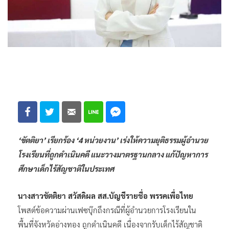
‘ขัตติยา’ เรียกร้อง ‘4 หน่วยงาน’ เร่งให้ความยุติธรรมผู้อำนวย
โรงเรียนที่ถูกดำเนินคดี แนะวางมาตรฐานกลาง แก้ปัญหาการ
ศึกษาเด็กไร้สัญชาติในประเทศ
นางสาวขัตติยา สวัสดิผล สส.บัญชีรายชื่อ พรรคเพื่อไทย
โพสต์ข้อความผ่านเฟซบุ๊กถึงกรณีที่ผู้อำนวยการโรงเรียนใน
พื้นที่จังหวัดอ่างทอง ถูกดำเนินคดี เนื่องจากรับเด็กไร้สัญชาติ