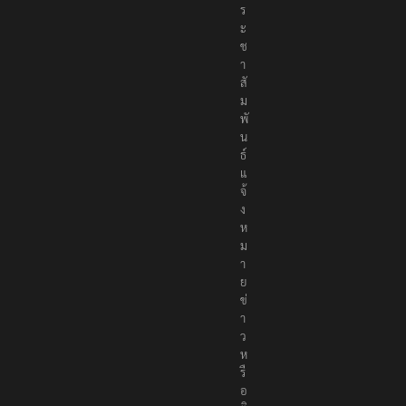
ร
ะ
ช
า
สั
ม
พั
น
ธ์
แ
จ้
ง
ห
ม
า
ย
ข่
า
ว
ห
รื
อ