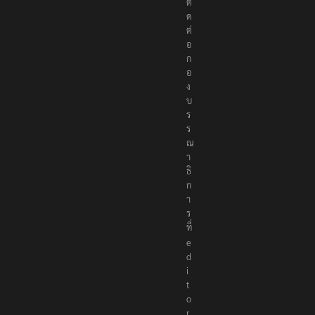
ติ
ด
ต่
อ
ก
อ
ง
บ
ร
ร
ณ
า
ธิ
ก
า
ร
ที่
e
d
i
t
o
r