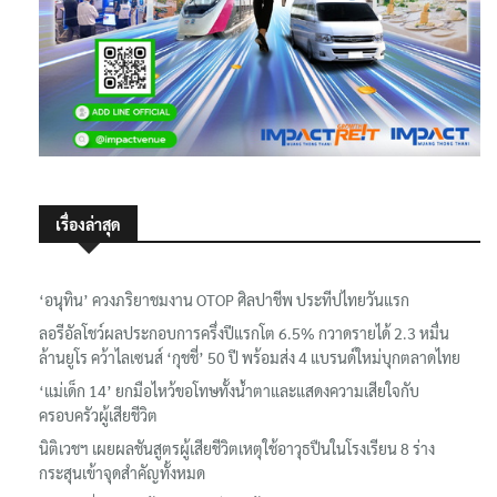
เรื่องล่าสุด
‘อนุทิน’ ควงภริยาชมงาน OTOP ศิลปาชีพ ประทีปไทยวันแรก
ลอรีอัลโชว์ผลประกอบการครึ่งปีแรกโต 6.5% กวาดรายได้ 2.3 หมื่น
ล้านยูโร คว้าไลเซนส์ ‘กุชชี่’ 50 ปี พร้อมส่ง 4 แบรนด์ใหม่บุกตลาดไทย
‘แม่เด็ก 14’ ยกมือไหว้ขอโทษทั้งน้ำตาและแสดงความเสียใจกับ
ครอบครัวผู้เสียชีวิต
นิติเวชฯ เผยผลชันสูตรผู้เสียชีวิตเหตุใช้อาวุธปืนในโรงเรียน 8 ร่าง
กระสุนเข้าจุดสำคัญทั้งหมด