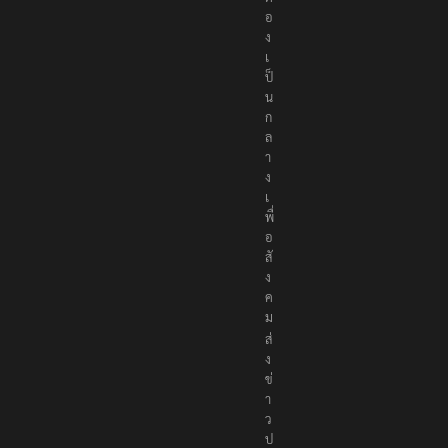
อ
ง
เ
ป็
น
ก
ล
า
ง
เ
พื่
อ
สั
ง
ค
ม
ส่
ง
ข่
า
ว
ป