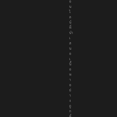
อ
น
ไ
ล
น์
ที่
นำ
เ
ส
น
อ
เ
นื้
อ
ห
า
อ
ย่
า
ง
ถู
ก
ต้