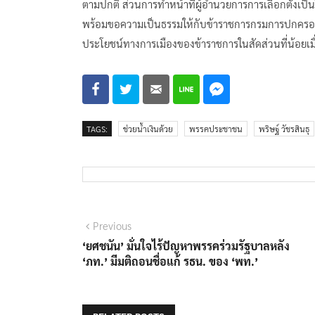
ตามปกติ ส่วนการทำหน้าที่ผู้อำนวยการการเลือกตั้
พร้อมขอความเป็นธรรมให้กับข้าราชการกรมการปกครอง โดยร
ประโยชน์ทางการเมืองของข้าราชการในสัดส่วนที่น้อยเมื่
TAGS:
ช่วยน้ำเงินด้วย
พรรคประชาชน
พริษฐ์ วัชรสินธุ
แนะแนว
Previous
Previous
post:
‘ยศชนัน’ มั่นใจไร้ปัญหาพรรคร่วมรัฐบาลหลัง
เรื่อง
‘ภท.’ มีมติถอนชื่อแก้ รธน. ของ ‘พท.’