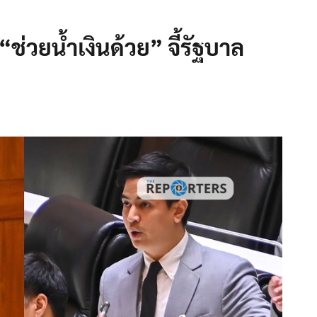
ช่วยน้ำเงินด้วย” จี้รัฐบาล