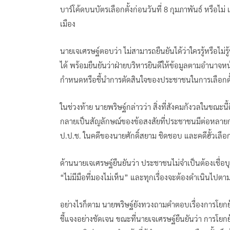
บาร์โค้ดบนบัตรเลือกตั้งก่อนวันที่ 8 กุมภาพันธ์ หรือไม
เมือง
นายเจเศรษฐ์ตอบว่า ไม่สามารถยืนยันได้ว่าใครรู้หรือไม
ได้ พร้อมยืนยันว่าฝ่ายบริหารยินดีให้ข้อมูลตามอำนาจ
กำหนดหรือชี้นำการตัดสินใจของประชาชนในการเลือกตั้
ในช่วงท้าย นายพริษฐ์กล่าวว่า สิ่งที่สังคมกังวลในขณะน
กลายเป็นสัญลักษณ์ของข้อสงสัยที่ประชาชนมีต่อหลายก
ป.ป.ช. ในคดีของนายศักดิ์สยาม ชิดชอบ และคดีฮั้วเลือก 
ด้านนายเจเศรษฐ์ยืนยันว่า ประชาชนไม่จำเป็นต้องเชื่อบ
“ไม่มีมือที่มองไม่เห็น” และทุกเรื่องจะต้องดำเนินไ
อย่างไรก็ตาม นายพริษฐ์ยังทวงถามคำตอบเรื่องการโยกย้า
ชี้แจงอย่างชัดเจน ขณะที่นายเจเศรษฐ์ยืนยันว่า การโ