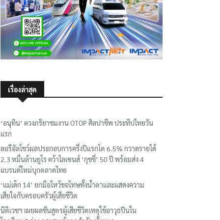
เรื่องล่าสุด
‘อนุทิน’ ควงภริยาชมงาน OTOP ศิลปาชีพ ประทีปไทยวัน
แรก
ลอรีอัลโชว์ผลประกอบการครึ่งปีแรกโต 6.5% กวาดรายได้
2.3 หมื่นล้านยูโร คว้าไลเซนส์ ‘กุชชี่’ 50 ปี พร้อมส่ง 4
แบรนด์ใหม่บุกตลาดไทย
‘แม่เด็ก 14’ ยกมือไหว้ขอโทษทั้งน้ำตาและแสดงความ
เสียใจกับครอบครัวผู้เสียชีวิต
นิติเวชฯ เผยผลชันสูตรผู้เสียชีวิตเหตุใช้อาวุธปืนใน