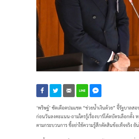
‘พริษฐ์’ ซัดเดือดปมแชต “ช่วยน้ำเงินด้วย” จี้รัฐบาล
ก่อนวันลงคะแนน-ถามใครรู้เรื่องบาร์โค้ดบัตรเลือกตั้ง 
ตามกระบวนการ ชี้อย่าใช้ความรู้สึกตัดสินข้อเท็จจริง ยันไ