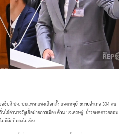
สอบอธิบดี ปค. ปมแทรกแซงเลือกตั้ง แจงเหตุย้ายนายอำเภอ 304 คน
หวั่นใช้อำนาจรัฐเอื้อฝ่ายการเมือง ด้าน ‘เจเศรษฐ์’ ย้ำรอผลตรวจสอบ
ม่มีมือที่มองไม่เห็น