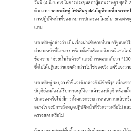
วันนี้ (4 มิ.ย. 69) ในการประชุมสภาผู้แทนราษฎร ชุดที่ 27 
ด้วยวาจา
นายพริษฐ์ วัชรสินธุ สส.บัญชีรายชื่อ พรร
การปฏิบัติหน้าที่ของกรมการปกครอง โดยมีนายเจเศรษฐ์
แทน
นายพริษฐ์กล่าวว่า เป็นเรื่องน่าเสียดายที่นายกรัฐมนตรีไ
อำนาจหน้าที่โดยตรง พร้อมตั้งข้อสังเกตถึงกรณีแชตไลน์ที่
ข้อความ “ช่วยน้ำเงินด้วย” และมีการตอบกลับว่า “100
ซึ่งไม่ได้ปฏิเสธว่าแชตดังกล่าวไม่ใช่ของจริง แต่ชี้แจงว่
นายพริษฐ์ ระบุว่า คำชี้แจงดังกล่าวยังมีข้อพิรุธ เนื่อ
บัญชีย่อมต้องได้รับการอนุมัติจากเจ้าของบัญชี พร้อมตั
ปกครองหรือไม่ มีการตั้งคณะกรรมการสอบสวนแล้วหรื
อย่างไร จะมีการสั่งหยุดปฏิบัติหน้าที่ชั่วคราวหรือไม
ตรวจสอบหรือไม่
ด้านนายเจเศรษฐ์ขึ้นชี้แจงว่า อธิบดีกรมการปกครองได้