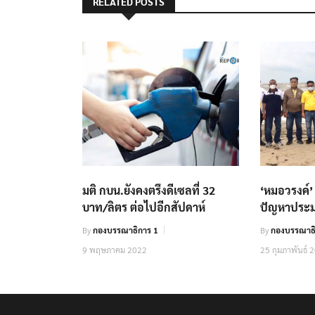
RELATED POSTS
มติ กบน.ยังคงตรึงดีเซลที่ 32
‘หมอวรงค์’ 
บาท/ลิตร ต่อไปอีกสัปดาห์
ปัญหาประม
By
กองบรรณาธิการ 1
By
กองบรรณาธิ
9 พฤษภาคม 2022
25 กุมภาพันธ์ 