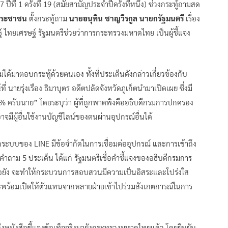
ปีที่ 1 ครั้งที่ 19 (สมัยสามัญประจำปีครั้งที่หนึ่ง) ช่วงกระทู้ถามสด
คประชาชน
ตั้งกระทู้ถาม
นายอนุทิน ชาญวีรกูล นายกรัฐมนตรี
เรื่อง
 ไทยเศรษฐ์ รัฐมนตรีช่วยว่าการกระทรวงมหาดไทย เป็นผู้ชี้แจง
ม่ได้มาตอบกระทู้ด้วยตนเอง ทั้งที่ประเด็นดังกล่าวเกี่ยวข้องกับ
 นายรุ่งเรือง ธิมาบุตร อดีตปลัดจังหวัดภูเก็ตนำมาเปิดเผย ซึ่งมี
% ครับนาย” โดยระบุว่า ผู้ที่ถูกพาดพิงคืออธิบดีกรมการปกครอง
าอาจมีผู้อื่นใช้งานบัญชีไลน์ของตนผ่านอุปกรณ์อื่นได้
งจากระบบของ LINE มีข้อจำกัดในการเชื่อมต่ออุปกรณ์ และการเข้าถึง
้งคำถาม 5 ประเด็น ได้แก่ รัฐมนตรีเชื่อคำชี้แจงของอธิบดีกรมการ
อยัง จะทำให้กระบวนการสอบสวนมีความเป็นอิสระและโปร่งใส
่ และพร้อมเปิดให้ตัวแทนจากหลายฝ่ายเข้าไปร่วมสังเกตการณ์ในการ
ส่งหนังสือชี้แจงข้อเท็จจริงมายังกระทรวงมหาดไทยแล้ว โดยยืนยัน