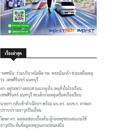
เรื่องล่าสุด
‘ยศชนัน’ ร่วมบริจาคโลหิต รพ. พระนั่งเกล้า ช่วยเหยื่อเหตุ
รร. เทพศิรินทร์ นนทบุรี
ตร. อยู่ระหว่างสอบสวนแรงจูงใจ เหตุยิงในโรงเรียน
เทพศิรินทร์ นนทบุรี พบเด็กก่อเหตุเครียดเรื่องเรียน
นายกฯ กลับเข้าทำเนียบฯ พร้อม ผบ.ตร.-ผบช.ก. คาดถก
ปราบปรามอาวุธปืนเถื่อน
โฆษก ตร. เผยผลสอบเบื้องต้น ผู้ก่อเหตุชอบเล่นเกมใช้
อาวุธปืน-ค้นข้อมูลเหตุรุนแรงก่อนลงมือ