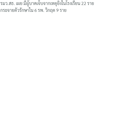
รมว.สธ. เผย มีผู้บาดเจ็บจากเหตุยิงในโรงเรียน 22 ราย
กระจายตัวรักษาใน 6 รพ. วิกฤต 9 ราย