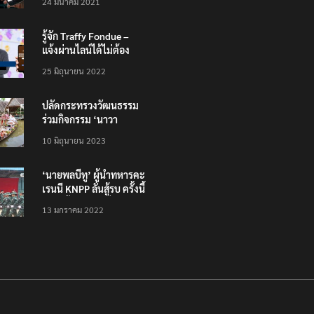
24 มีนาคม 2021
รู้จัก Traffy Fondue –
แจ้งผ่านไลน์ได้ไม่ต้อง
โหลดแอพใหม่ – แจ้งได้
25 มิถุนายน 2022
ทั่วไทย ไม่ใช่แค่ในกรุง
ปลัดกระทรวงวัฒนธรรม
ร่วมกิจกรรม ‘นาวา
ภิกขาจาร’ แต่งชุดไทย
10 มิถุนายน 2023
ตักบาตรทางน้ำ
‘นายพลบีทู’ ผู้นำทหารคะ
เรนนี KNPP ลั่นสู้รบ ครั้งนี้
เป็นครั้งสุดท้าย ที่
13 มกราคม 2022
ประชาชนต้องชนะ