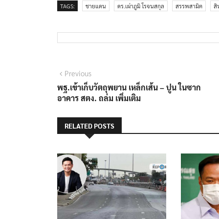
TAGS:
ชายแดน
ดร.เผ่าภูมิ โรจนสกุล
สรรพสามิต
สิ
แนะแนว
Previous
Previous
post:
พฐ.เข้าเก็บวัตถุพยาน เหล็กเส้น – ปูน ในซาก
เรื่อง
อาคาร สตง. ถล่ม เพิ่มเติม
RELATED POSTS