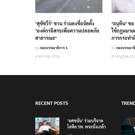
‘สุชัชวีร์’ ชวน ร่วมลงชื่อจัดตั้ง
‘อนุทิน’ ข
‘องค์กรอิสระเพื่อความปลอดภัย
ใช้กฎหมาย
สาธารณะ’
การกระทำผิ
By
กองบรรณาธิการ 1
By
กองบรรณาธิ
6 มกราคม 2024
8 กรกฎาคม 20
RECENT POSTS
TREN
‘ยศชนัน’ ร่วมบริจาค
โลหิต รพ. พระนั่งเกล้า
ช่วยเหยื่อเหตุ รร.