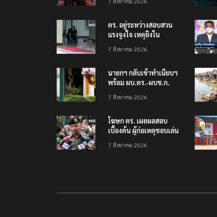
7 สิงหาคม 2026
เทพศิรินทร์ นนทบุรี
ตร. อยู่ระหว่างสอบสวน
แรงจูงใจ เหตุยิงใน
โรงเรียนเทพศิรินทร์
7 สิงหาคม 2026
นนทบุรี พบเด็กก่อเหตุ
เครียดเรื่องเรียน
นายกฯ กลับเข้าทำเนียบฯ
พร้อม ผบ.ตร.-ผบช.ก.
คาดถกปราบปรามอาวุธ
7 สิงหาคม 2026
ปืนเถื่อน
โฆษก ตร. เผยผลสอบ
เบื้องต้น ผู้ก่อเหตุชอบเล่น
เกมใช้อาวุธปืน-ค้นข้อมูล
7 สิงหาคม 2026
เหตุรุนแรงก่อนลงมือ