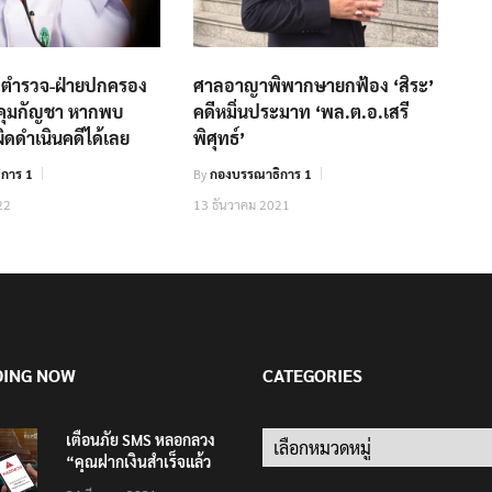
อ ตำรวจ-ฝ่ายปกครอง
ศาลอาญาพิพากษายกฟ้อง ‘สิระ’
คุมกัญชา หากพบ
คดีหมิ่นประมาท ‘พล.ต.อ.เสรี
ดดำเนินคดีได้เลย
พิศุทธ์’
การ 1
By
กองบรรณาธิการ 1
22
13 ธันวาคม 2021
DING NOW
CATEGORIES
เตือนภัย SMS หลอกลวง
Categories
“คุณฝากเงินสำเร็จแล้ว
200,000 บาท”