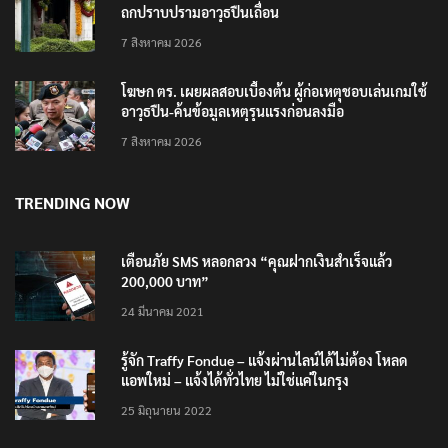
ถกปราบปรามอาวุธปืนเถื่อน
7 สิงหาคม 2026
โฆษก ตร. เผยผลสอบเบื้องต้น ผู้ก่อเหตุชอบเล่นเกมใช้
อาวุธปืน-ค้นข้อมูลเหตุรุนแรงก่อนลงมือ
7 สิงหาคม 2026
TRENDING NOW
เตือนภัย SMS หลอกลวง “คุณฝากเงินสำเร็จแล้ว
200,000 บาท”
24 มีนาคม 2021
รู้จัก Traffy Fondue – แจ้งผ่านไลน์ได้ไม่ต้อง โหลด
แอพใหม่ – แจ้งได้ทั่วไทย ไม่ใช่แค่ในกรุง
25 มิถุนายน 2022