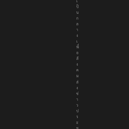
เ
ป็
น
ก
ล
า
ง
เ
พื่
อ
สั
ง
ค
ม
ส่
ง
ข่
า
ว
ป
ร
ะ
ช