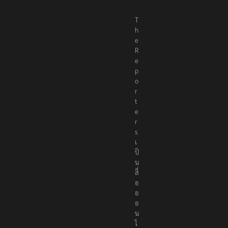
T
h
e
R
e
p
o
r
t
e
r
s
เ
ป็
น
สื่
อ
อ
อ
น
ไ