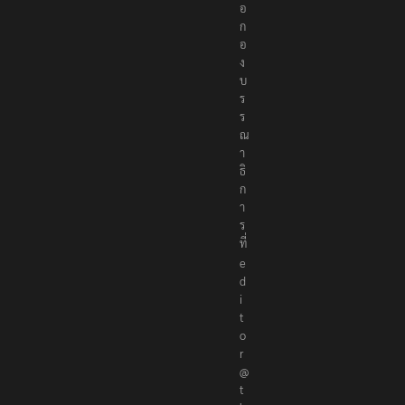
อ
ก
อ
ง
บ
ร
ร
ณ
า
ธิ
ก
า
ร
ที่
e
d
i
t
o
r
@
t