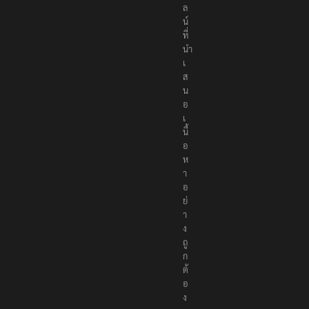
ล
น์
ที่
นำ
เ
ส
น
อ
เ
นื้
อ
ห
า
อ
ย่
า
ง
ถู
ก
ต้
อ
ง