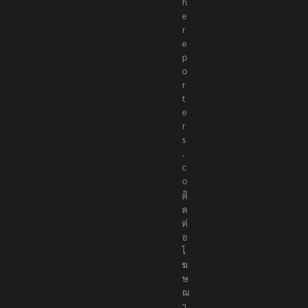
h
e
r
e
p
o
r
t
e
r
s
.
c
o
ติ
ด
ต่
อ
โ
ฆ
ษ
ณ
า