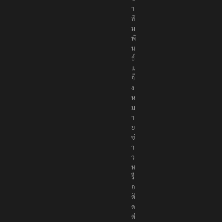
า
สั
ม
พั
น
ธ์
แ
จ้
ง
ห
ม
า
ย
ข่
า
ว
ห
รื
อ
ติ
ด
ต่