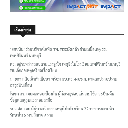
เรื่องล่าสุด
‘ยศชนัน’ ร่วมบริจาคโลหิต รพ. พระนั่งเกล้า ช่วยเหยื่อเหตุ รร.
เทพศิรินทร์ นนทบุรี
ตร. อยู่ระหว่างสอบสวนแรงจูงใจ เหตุยิงในโรงเรียนเทพศิรินทร์ นนทบุรี
พบเด็กก่อเหตุเครียดเรื่องเรียน
นายกฯ กลับเข้าทำเนียบฯ พร้อม ผบ.ตร.-ผบช.ก. คาดถกปราบปราม
อาวุธปืนเถื่อน
โฆษก ตร. เผยผลสอบเบื้องต้น ผู้ก่อเหตุชอบเล่นเกมใช้อาวุธปืน-ค้น
ข้อมูลเหตุรุนแรงก่อนลงมือ
รมว.สธ. เผย มีผู้บาดเจ็บจากเหตุยิงในโรงเรียน 22 ราย กระจายตัว
รักษาใน 6 รพ. วิกฤต 9 ราย