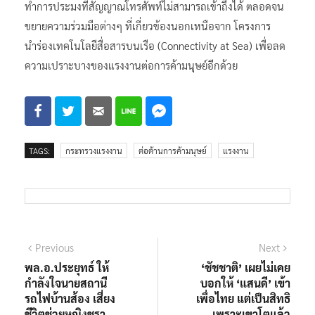
ทำการประมงที่สัญญาณโทรศัพท์ไม่สามารถเข้าถึงได้ ตลอดจน
ขยายความร่วมมือต่างๆ ที่เกี่ยวข้องนอกเหนือจาก โครงการ
นำร่องเทคโนโลยีสื่อสารบนเรือ (Connectivity at Sea) เพื่อลด
ความเปราะบางของแรงงานต่อการค้ามนุษย์อีกด้วย
TAGS:
กระทรวงแรงงาน
ต่อต้านการค้ามนุษย์
แรงงาน
แนะแนว
Previous
Next
Previous
Next
post:
post:
พล.อ.ประยุทธ์ ให้
‘ชัชชาติ’ เผยไม่เคย
เรื่อง
กำลังใจนายสถานี
บอกให้ ‘แสนดี’ เข้า
รถไฟบ้านส้อง เสี่ยง
เพื่อไทย แต่เป็นสิทธิ
ชีวิตช่วยหญิงชรา
เพราะเขาโตแล้ว