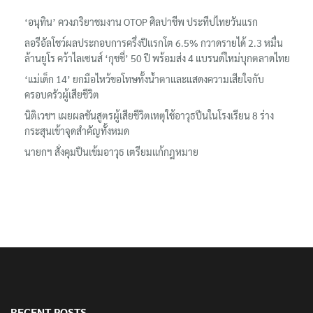
‘อนุทิน’ ควงภริยาชมงาน OTOP ศิลปาชีพ ประทีปไทยวันแรก
ลอรีอัลโชว์ผลประกอบการครึ่งปีแรกโต 6.5% กวาดรายได้ 2.3 หมื่น
ล้านยูโร คว้าไลเซนส์ ‘กุชชี่’ 50 ปี พร้อมส่ง 4 แบรนด์ใหม่บุกตลาดไทย
‘แม่เด็ก 14’ ยกมือไหว้ขอโทษทั้งน้ำตาและแสดงความเสียใจกับ
ครอบครัวผู้เสียชีวิต
นิติเวชฯ เผยผลชันสูตรผู้เสียชีวิตเหตุใช้อาวุธปืนในโรงเรียน 8 ร่าง
กระสุนเข้าจุดสำคัญทั้งหมด
นายกฯ สั่งคุมปืนเข้มอาวุธ เตรียมแก้กฎหมาย
RECENT POSTS