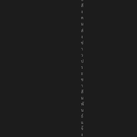
สั
ง
ค
ม
ส่
ง
ข่
า
ว
ป
ร
ะ
ช
า
สั
ม
พั
น
ธ์
แ
จ้
ง