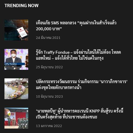
TRENDING NOW
เตือนภัย SMS หลอกลวง “คุณฝากเงินสำเร็จแล้ว
200,000 บาท”
24 มีนาคม 2021
รู้จัก Traffy Fondue – แจ้งผ่านไลน์ได้ไม่ต้อง โหลด
แอพใหม่ – แจ้งได้ทั่วไทย ไม่ใช่แค่ในกรุง
25 มิถุนายน 2022
ปลัดกระทรวงวัฒนธรรม ร่วมกิจกรรม ‘นาวาภิกขาจาร’
แต่งชุดไทยตักบาตรทางน้ำ
10 มิถุนายน 2023
‘นายพลบีทู’ ผู้นำทหารคะเรนนี KNPP ลั่นสู้รบ ครั้งนี้
เป็นครั้งสุดท้าย ที่ประชาชนต้องชนะ
13 มกราคม 2022