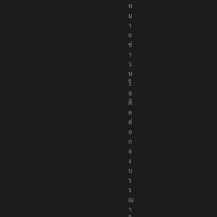
ห
ม
า
ย
ข่
า
ว
ห
รื
อ
ติ
ด
ต่
อ
ก
อ
ง
บ
ร
ร
ณ
า