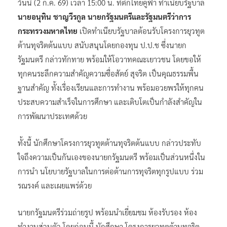
วันนี้ (2 ก.ค. 69) เวลา 15:00 น. ที่ตึกไทยคู่ฟ้า ทำเนียบรัฐบาล
นายอนุทิน ชาญวีรกูล นายกรัฐมนตรีและรัฐมนตรีว่าการ
กระทรวงมหาดไทย
เปิดทำเนียบรัฐบาลต้อนรับโครงการยุวทูต
ต้านทุจริตต้นแบบ สนับสนุนโดยกองทุน ป.ป.ช ซึ่งนายก
รัฐมนตรี กล่าวทักทาย พร้อมให้โอวาทคณะเยาวชน โดยขอให้
ทุกคนระลึกความสำคัญความซื่อสัตย์ สุจริต เป็นคุณธรรมพื้น
ฐานสำคัญ ทั้งเรื่องเรียนและการทำงาน พร้อมอวยพรให้ทุกคน
ประสบความสำเร็จในการศึกษา และเติบโตเป็นกำลังสำคัญใน
การพัฒนาประเทศด้วย
ทั้งนี้ นักศึกษาโครงการยุวทูตต้านทุจริตต้นแบบ กล่าวประทับ
ใจถึงความเป็นกันเองของนายกรัฐมนตรี พร้อมเป็นส่วนหนึ่งใน
การนำ นโยบายรัฐบาลในการต่อต้านการทุจริตทุกรูปแบบ ร่วม
รณรงค์ และเผยแพร่ด้วย
นายกรัฐมนตรีร่วมถ่ายรูป พร้อมนำเยี่ยมชม ห้องรับรอง ห้อง
ทำงานส่วนตัว โดยก่อนนี้ นักศึกษา โครงการยุวทูตต้านทุจริต