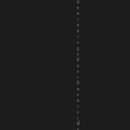
นื้
อ
ห
า
อ
ย่
า
ง
ถู
ก
ต้
อ
ง
เ
ป็
น
ก
ล
า
ง
เ
พื่
อ