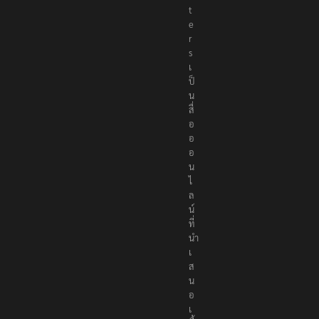
t
e
r
s
เ
ป็
น
สื่
อ
อ
อ
น
ไ
ล
น์
ที่
นำ
เ
ส
น
อ
เ