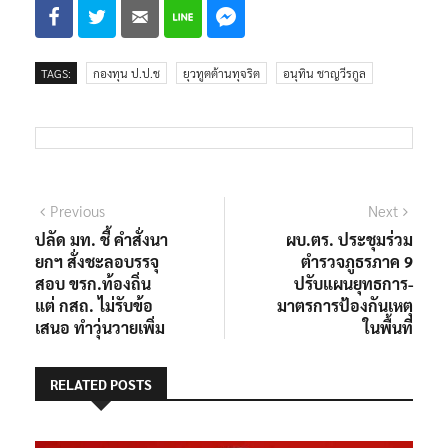
TAGS:
กองทุน ป.ป.ช
ยุวทูตต้านทุจริต
อนุทิน ชาญวีรกูล
แนะแนว
Previous
Next
Previous
Next
post:
post:
ปลัด มท. ชี้ คำสั่งนา
ผบ.ตร. ประชุมร่วม
เรื่อง
ยกฯ สั่งชะลอบรรจุ
ตำรวจภูธรภาค 9
สอบ ขรก.ท้องถิ่น
ปรับแผนยุทธการ-
แต่ กสถ. ไม่รับข้อ
มาตรการป้องกันเหตุ
เสนอ ทำวุ่นวายเพิ่ม
ในพื้นที่
RELATED POSTS