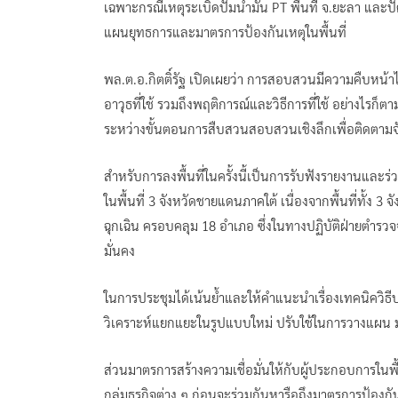
เฉพาะกรณีเหตุระเบิดปั๊มน้ำมัน PT พื้นที่ จ.ยะลา แล
แผนยุทธการและมาตรการป้องกันเหตุในพื้นที่
พล.ต.อ.กิตติ์รัฐ เปิดเผยว่า การสอบสวนมีความคืบหน้าไปม
อาวุธที่ใช้ รวมถึงพฤติการณ์และวิธีการที่ใช้ อย่างไรก
ระหว่างขั้นตอนการสืบสวนสอบสวนเชิงลึกเพื่อติดตามจ
สำหรับการลงพื้นที่ในครั้งนี้เป็นการรับฟังรายงานแล
ในพื้นที่ 3 จังหวัดชายแดนภาคใต้ เนื่องจากพื้นที่ทั้ง
ฉุกเฉิน ครอบคลุม 18 อำเภอ ซึ่งในทางปฏิบัติฝ่ายตำร
มั่นคง
ในการประชุมได้เน้นย้ำและให้คำแนะนำเรื่องเทคนิควิธี
วิเคราะห์แยกแยะในรูปแบบใหม่ ปรับใช้ในการวางแผน มุ่งเ
ส่วนมาตรการสร้างความเชื่อมั่นให้กับผู้ประกอบการในพ
กลุ่มธุรกิจต่าง ๆ ก่อนจะร่วมกันหารือถึงมาตรการป้องกั