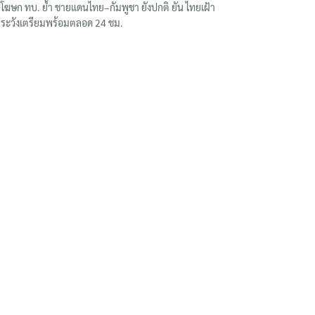
โฆษก ทบ. ย้ำ ชายแดนไทย–กัมพูชา ยังปกติ ยัน ไทยเฝ้า
ระวังเตรียมพร้อมตลอด 24 ชม.