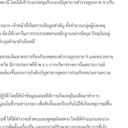
ะปัตตานี โดยได้เข้าร่วมประชุมกับกองบัญชาการตำรวจภูธรภาค 9 ปรับ
าก เจ้าหน้าที่เริ่มทราบข้อมูลสำคัญ ทั้งจำนวนกลุ่มผู้ก่อเหตุ
็ตาม ต้องใช้เวลาในการรวบรวมพยานหลักฐานอย่างรัดกุม ปัจจุบันอยู่
ับกุมตัวมาดำเนินคดี
ะร่วมประเมินมาตรการป้องกันเหตุของตำรวจภูธรภาค 9 และหน่วยงาน
 3 จังหวัด มีการประกาศใช้ พ.ร.ก.การบริหารราชการในสถานการณ์
วจจะต้องขึ้นตรงการบังคับบัญชาทางยุทธการร่วมกับหน่วยงานความ
ปฏิบัติ โดยให้นำข้อมูลและสถิติการเกิดเหตุในอดีตมาทำการ
น้นที่งานข่าวกรอง เพื่อยับยั้งและป้องกันไม่ให้เกิดเหตุการณ์ขึ้น
ื้นที่ ได้ให้ตำรวจเข้าพบและพูดคุยโดยตรง โดยให้จำแนกและแบ่ง
น การติดตั้งเครื่องมือ และอุปกรณ์รักษาความปลอดภัย การที่เจ้า