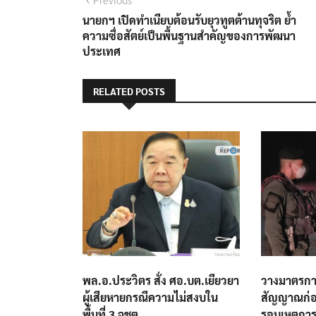
แนะแนว
post:
นายกฯ เปิดทำเนียบต้อนรับยุวทูตต้านทุจริต ย้ำ
เรื่อง
ความซื่อสัตย์เป็นพื้นฐานสำคัญของการพัฒนา
ประเทศ
RELATED POSTS
พล.อ.ประวิตร สั่ง ศอ.บต.เยียวยา
วางมาตรกา
ผู้เสียหายกรณีความไม่สงบใน
สัญญาณก่อ
พื้นที่ 3 จชต.
รอบเหตุการ