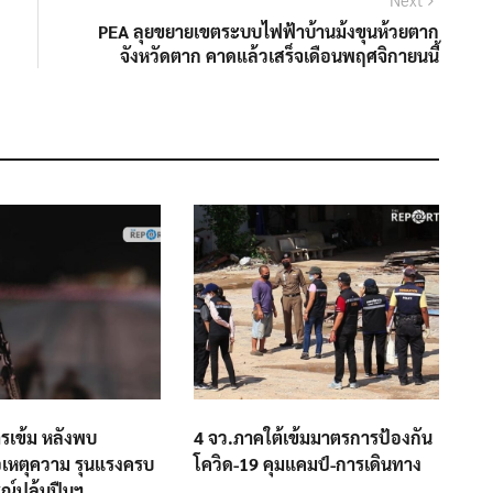
post:
PEA ลุยขยายเขตระบบไฟฟ้าบ้านม้งขุนห้วยตาก
จังหวัดตาก คาดแล้วเสร็จเดือนพฤศจิกายนนี้
รเข้ม หลังพบ
4 จว.ภาคใต้เข้มมาตรการป้องกัน
เหตุความ รุนแรงครบ
โควิด-19 คุมแคมป์-การเดินทาง
ณ์ปล้นปืนฯ