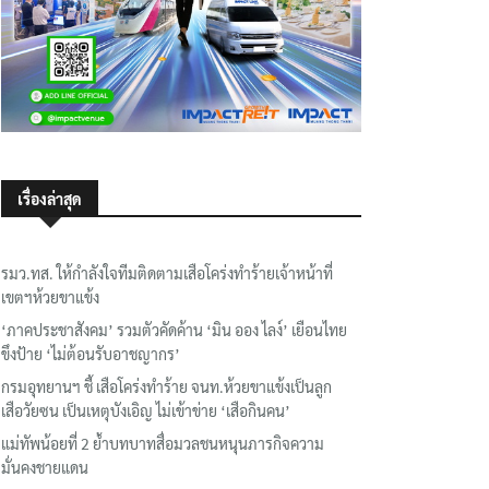
เรื่องล่าสุด
รมว.ทส. ให้กำลังใจทีมติดตามเสือโคร่งทำร้ายเจ้าหน้าที่
เขตฯห้วยขาแข้ง
‘ภาคประชาสังคม’ รวมตัวคัดค้าน ‘มิน ออง ไลง์’ เยือนไทย
ขึงป้าย ‘ไม่ต้อนรับอาชญากร’
กรมอุทยานฯ ชี้ เสือโคร่งทำร้าย จนท.ห้วยขาแข้งเป็นลูก
เสือวัยซน เป็นเหตุบังเอิญ ไม่เข้าข่าย ‘เสือกินคน’
แม่ทัพน้อยที่ 2 ย้ำบทบาทสื่อมวลชนหนุนภารกิจความ
มั่นคงชายแดน