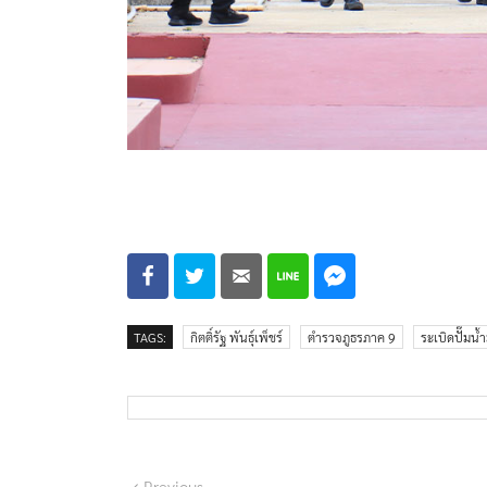
TAGS:
กิตติ์รัฐ พันธุ์เพ็ชร์
ตำรวจภูธรภาค 9
ระเบิดปั๊มน้
Previous
Previous