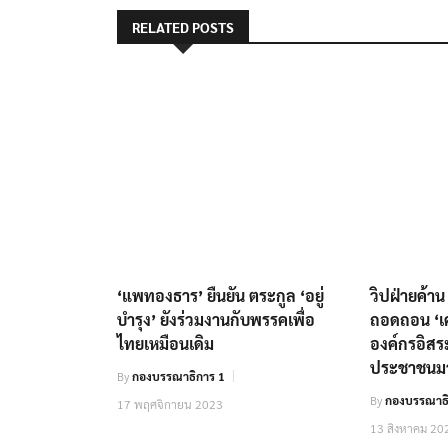
RELATED POSTS
‘แพทองธาร’ ยืนยัน ตระกูล ‘อยู่
วิปฝ่ายค้าน
บำรุง’ ยังร่วมงานกับพรรคเพื่อ
ถอดถอน ‘เ
ไทยเหมือนเดิม
องค์กรอิสระ
ประชาชนมา
By
กองบรรณาธิการ 1
By
กองบรรณาธิ
17 พฤศจิกายน 2023
13 สิงหาคม 20