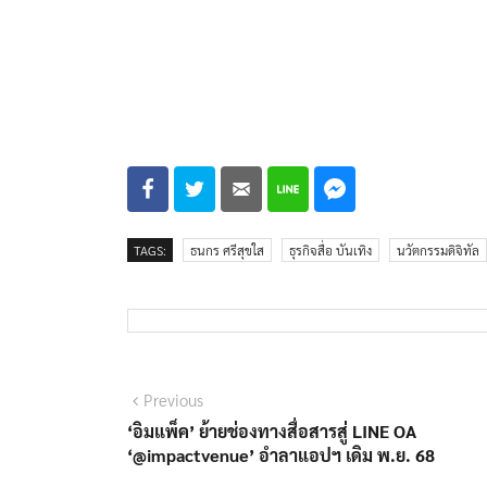
TAGS:
ธนกร ศรีสุขใส
ธุรกิจสื่อ บันเทิง
นวัตกรรมดิจิทัล
แนะแนว
Previous
Previous
post:
‘อิมแพ็ค’ ย้ายช่องทางสื่อสารสู่ LINE OA
เรื่อง
‘@impactvenue’ อำลาแอปฯ เดิม พ.ย. 68