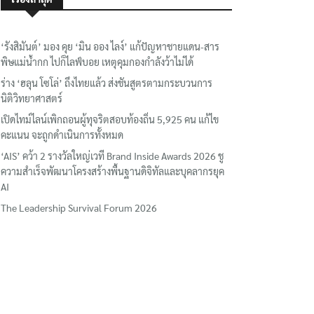
‘รังสิมันต์’ มอง คุย ‘มิน ออง ไลง์’ แก้ปัญหาชายแดน-สาร
พิษแม่น้ำกก ไปก็ไลฟ์บอย เหตุคุมกองกำลังว้าไม่ได้
ร่าง ‘ฮลุน โซโล่’ ถึงไทยแล้ว ส่งชันสูตรตามกระบวนการ
นิติวิทยาศาสตร์
เปิดไทม์ไลน์เพิกถอนผู้ทุจริตสอบท้องถิ่น 5,925 คน แก้ไข
คะแนน จะถูกดำเนินการทั้งหมด
‘AIS’ คว้า 2 รางวัลใหญ่เวที Brand Inside Awards 2026 ชู
ความสำเร็จพัฒนาโครงสร้างพื้นฐานดิจิทัลและบุคลากรยุค
AI
The Leadership Survival Forum 2026