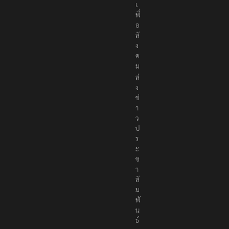
เ
พื่
อ
สั
ง
ค
ม
ส่
ง
ข่
า
ว
ป
ร
ะ
ช
า
สั
ม
พั
น
ธ์