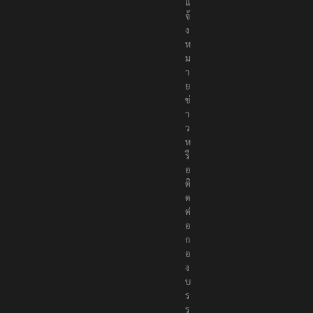
แ
จ้
ง
ห
ม
า
ย
ข่
า
ว
ห
รื
อ
ติ
ด
ต่
อ
ก
อ
ง
บ
ร
ร