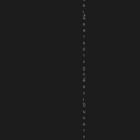
อ
เ
นื้
อ
ห
า
อ
ย่
า
ง
ถู
ก
ต้
อ
ง
เ
ป็
น
ก
ล
า
ง