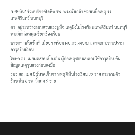
‘ยศชนัน’ ร่วมบริจาคโลหิต รพ. พระนั่งเกล้า ช่วยเหยื่อเหตุ รร.
เทพศิรินทร์ นนทบุรี
ตร. อยู่ระหว่างสอบสวนแรงจูงใจ เหตุยิงในโรงเรียนเทพศิรินทร์ นนทบุรี
พบเด็กก่อเหตุเครียดเรื่องเรียน
นายกฯ กลับเข้าทำเนียบฯ พร้อม ผบ.ตร.-ผบช.ก. คาดถกปราบปราม
อาวุธปืนเถื่อน
โฆษก ตร. เผยผลสอบเบื้องต้น ผู้ก่อเหตุชอบเล่นเกมใช้อาวุธปืน-ค้น
ข้อมูลเหตุรุนแรงก่อนลงมือ
รมว.สธ. เผย มีผู้บาดเจ็บจากเหตุยิงในโรงเรียน 22 ราย กระจายตัว
รักษาใน 6 รพ. วิกฤต 9 ราย