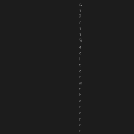
ณ
า
ธิ
ก
า
ร
ที่
e
d
i
t
o
r
@
t
h
e
r
e
p
o
r