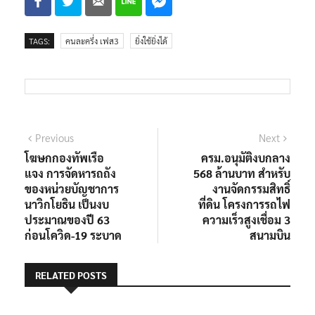
TAGS:
คนละครึ่ง เฟส3
ยิ่งใช้ยิ่งได้
แนะแนว
Previous
Next
Previous
Next
post:
post:
โฆษกกองทัพเรือ
ครม.อนุมัติงบกลาง
เรื่อง
แจง การจัดหารถถัง
568 ล้านบาท สำหรับ
ของหน่วยบัญชาการ
งานจัดกรรมสิทธิ์
นาวิกโยธิน เป็นงบ
ที่ดิน โครงการรถไฟ
ประมาณของปี 63
ความเร็วสูงเชื่อม 3
ก่อนโควิด-19 ระบาด
สนามบิน
RELATED POSTS