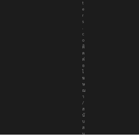
t
e
r
s
.
c
o
ติ
ด
ต่
อ
โ
ฆ
ษ
ณ
า
/
ส
นั
บ
ส
นุ