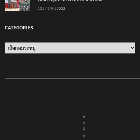
13 มกราคม 2022
CATEGORIES
Categories
T
h
e
R
e