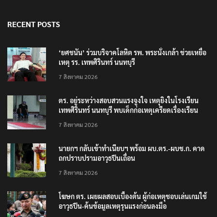
RECENT POSTS
‘ยศชนัน’ ร่วมบริจาคโลหิต รพ. พระนั่งเกล้า ช่วยเหยื่อ
เหตุ รร. เทพศิรินทร์ นนทบุรี
7 สิงหาคม 2026
ตร. อยู่ระหว่างสอบสวนแรงจูงใจ เหตุยิงในโรงเรียน
เทพศิรินทร์ นนทบุรี พบเด็กก่อเหตุเครียดเรื่องเรียน
7 สิงหาคม 2026
นายกฯ กลับเข้าทำเนียบฯ พร้อม ผบ.ตร.-ผบช.ก. คาด
ถกปราบปรามอาวุธปืนเถื่อน
7 สิงหาคม 2026
โฆษก ตร. เผยผลสอบเบื้องต้น ผู้ก่อเหตุชอบเล่นเกมใช้
อาวุธปืน-ค้นข้อมูลเหตุรุนแรงก่อนลงมือ