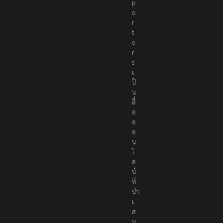
p
o
r
t
e
r
s
เ
ป็
น
สื่
อ
อ
อ
น
ไ
ล
น์
ที่
นำ
เ
ส
น