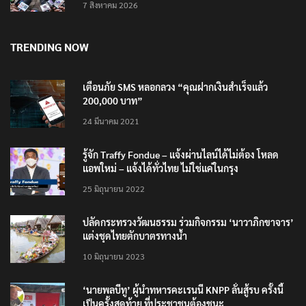
7 สิงหาคม 2026
TRENDING NOW
เตือนภัย SMS หลอกลวง “คุณฝากเงินสำเร็จแล้ว
200,000 บาท”
24 มีนาคม 2021
รู้จัก Traffy Fondue – แจ้งผ่านไลน์ได้ไม่ต้อง โหลด
แอพใหม่ – แจ้งได้ทั่วไทย ไม่ใช่แค่ในกรุง
25 มิถุนายน 2022
ปลัดกระทรวงวัฒนธรรม ร่วมกิจกรรม ‘นาวาภิกขาจาร’
แต่งชุดไทยตักบาตรทางน้ำ
10 มิถุนายน 2023
‘นายพลบีทู’ ผู้นำทหารคะเรนนี KNPP ลั่นสู้รบ ครั้งนี้
เป็นครั้งสุดท้าย ที่ประชาชนต้องชนะ