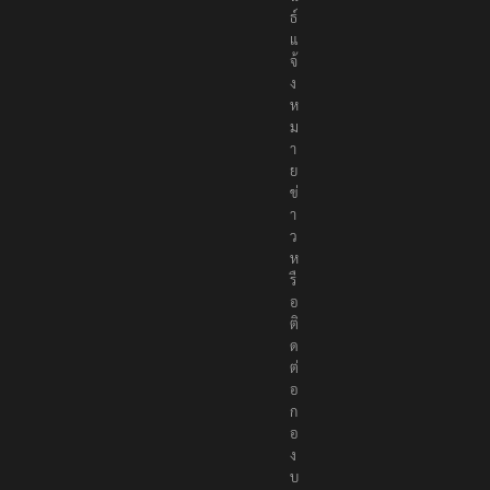
ธ์
แ
จ้
ง
ห
ม
า
ย
ข่
า
ว
ห
รื
อ
ติ
ด
ต่
อ
ก
อ
ง
บ