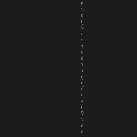
ส
น
อ
เ
นื้
อ
ห
า
อ
ย่
า
ง
ถู
ก
ต้
อ
ง
เ
ป็
น
ก
ล