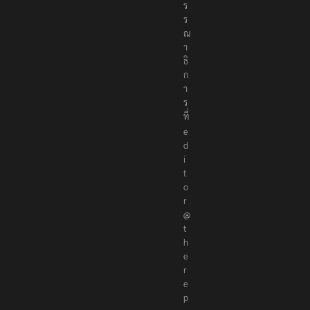
ร
ร
ณ
า
ธิ
ก
า
ร
ที่
e
d
i
t
o
r
@
t
h
e
r
e
p