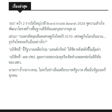
เรื่องล่าสุด
‘AIS’ คว้า 2 รางวัลใหญ่เวที Brand Inside Awards 2026 ชูความสำเร็จ
พัฒนาโครงสร้างพื้นฐานดิจิทัลและบุคลากรยุค AI
เสวนา “ถอดรหัสจุดเดือดเศรษฐกิจไทยปี 2570: เศรษฐกิจโลกผันผวน…
ธุรกิจไทยจะรับมืออย่างไร?”
‘อภิสิทธิ์’ จี้รัฐบาลเคลียร์ปม ‘แลนด์บริดจ์’ ให้ชัด หลังคลังชี้ไม่คุ้มค่า
‘อภิสิทธิ์’ เผย ปชป. ลุยตรวจสอบปมทุจริตจัดทำแพลตฟอร์มดิจิทัล
ของ สสว.
นายกฯ ย้ำกลาง ครม. ไม่หวั่นข่าวลือเสถียรภาพรัฐบาล เชื่อมั่นรัฐมนตรี
ทุกคน