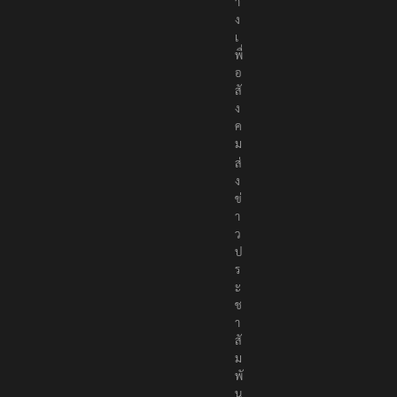
า
ง
เ
พื่
อ
สั
ง
ค
ม
ส่
ง
ข่
า
ว
ป
ร
ะ
ช
า
สั
ม
พั
น