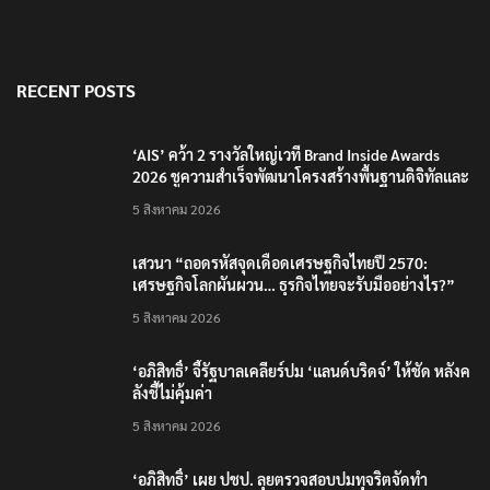
RECENT POSTS
‘AIS’ คว้า 2 รางวัลใหญ่เวที Brand Inside Awards
2026 ชูความสำเร็จพัฒนาโครงสร้างพื้นฐานดิจิทัลและ
บุคลากรยุค AI
5 สิงหาคม 2026
เสวนา “ถอดรหัสจุดเดือดเศรษฐกิจไทยปี 2570:
เศรษฐกิจโลกผันผวน… ธุรกิจไทยจะรับมืออย่างไร?”
5 สิงหาคม 2026
‘อภิสิทธิ์’ จี้รัฐบาลเคลียร์ปม ‘แลนด์บริดจ์’ ให้ชัด หลังค
ลังชี้ไม่คุ้มค่า
5 สิงหาคม 2026
‘อภิสิทธิ์’ เผย ปชป. ลุยตรวจสอบปมทุจริตจัดทำ