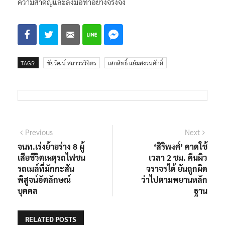
ความสำคัญและลงมือทำอย่างจริงจัง
TAGS:
ชัยวัฒน์ สถาวรวิจิตร
เสกสิทธิ์ แย้มสงวนศักดิ์
แนะแนว
Previous
Next
Previous
Next
post:
post:
จนท.เร่งย้ายร่าง 8 ผู้
‘สิริพงศ์’ คาดใช้
เรื่อง
เสียชีวิตเหตุรถไฟชน
เวลา 2 ชม. คืนผิว
รถเมล์ที่มักกะสัน
จราจรได้ ยันถูกผิด
พิสูจน์อัตลักษณ์
ว่าไปตามพยานหลัก
บุคคล
ฐาน
RELATED POSTS