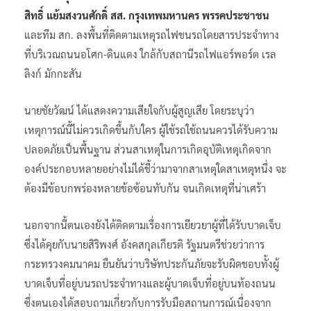
สิทธิ์ แย้มสงวนศักดิ์ สส. กรุงเทพมหานคร พรรคประชาชน
และทีม สก. ลงพื้นที่ติดตามเหตุรถไฟชนรถโดยสารประจำทาง
ที่บริเวณถนนอโศก-ดินแดง ใกล้กับสถานีรถไฟแอร์พอร์ต เรล
ลิงก์ มักกะสัน
นายชัยวัฒน์ ได้แสดงความเสียใจกับผู้สูญเสีย โดยระบุว่า
เหตุการณ์นี้ไม่ควรเกิดขึ้นกับใคร ผู้ใช้รถใช้ถนนควรได้รับความ
ปลอดภัยเป็นพื้นฐาน ส่วนสาเหตุในการเกิดอุบัติเหตุเกิดจาก
องค์ประกอบหลายอย่างไม่ได้ชี้ว่ามาจากสาเหตุใดสาเหตุหนึ่ง จะ
ต้องมีข้อบกพร่องหลายข้อซ้อนทับกัน จนเกิดเหตุที่น่าเศร้า
นอกจากนี้ตนเองยังได้ติดตามเรื่องการเยียวยาผู้ที่ได้รับบาดเจ็บ
ซึ่งได้คุยกับนายสิริพงศ์ อังคสกุลเกียรติ รัฐมนตรีช่วยว่าการ
กระทรวงคมนาคม ยืนยันว่าบริษัทประกันภัยจะรับผิดชอบทั้งผู้
บาดเจ็บที่อยู่บนรถประจำทางและผู้บาดเจ็บที่อยู่บนท้องถนน
ซึ่งตนเองได้สอบถามเกี่ยวกับการรับมือสถานการณ์เนื่องจาก