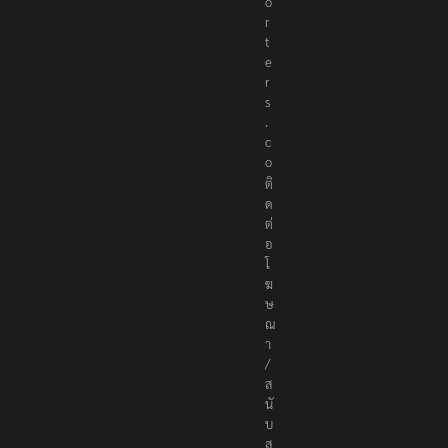
o
r
t
e
r
s
.
c
o
ติ
ด
ต่
อ
โ
ฆ
ษ
ณ
า
/
ส
นั
บ
ส