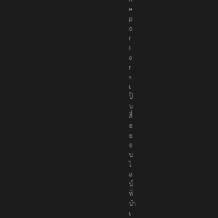
e
p
o
r
t
e
r
s
เ
ป็
น
สื่
อ
อ
อ
น
ไ
ล
น์
ที่
นำ
เ