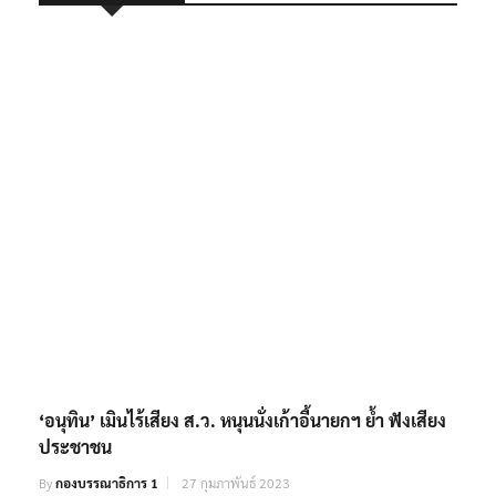
‘อนุทิน​’​ เมินไร้เสียง ส.ว. หนุน​นั่งเก้าอี้นายกฯ​ ย้ำ​ ฟังเสียง
ประชาชน
By
กองบรรณาธิการ 1
27 กุมภาพันธ์ 2023