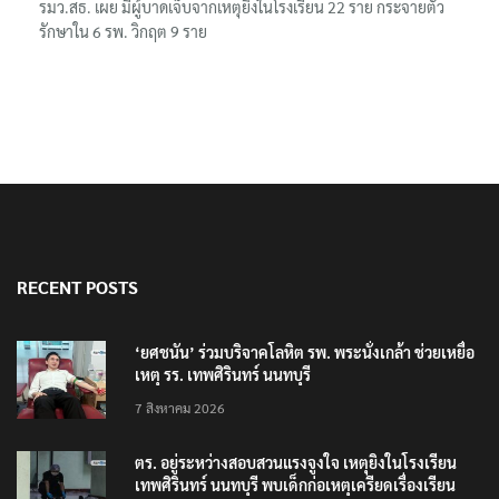
รมว.สธ. เผย มีผู้บาดเจ็บจากเหตุยิงในโรงเรียน 22 ราย กระจายตัว
รักษาใน 6 รพ. วิกฤต 9 ราย
RECENT POSTS
‘ยศชนัน’ ร่วมบริจาคโลหิต รพ. พระนั่งเกล้า ช่วยเหยื่อ
เหตุ รร. เทพศิรินทร์ นนทบุรี
7 สิงหาคม 2026
ตร. อยู่ระหว่างสอบสวนแรงจูงใจ เหตุยิงในโรงเรียน
เทพศิรินทร์ นนทบุรี พบเด็กก่อเหตุเครียดเรื่องเรียน