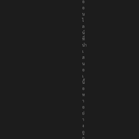
อ
อ
น
ไ
ล
น์
ที่
นำ
เ
ส
น
อ
เ
นื้
อ
ห
า
อ
ย่
า
ง
ถู
ก