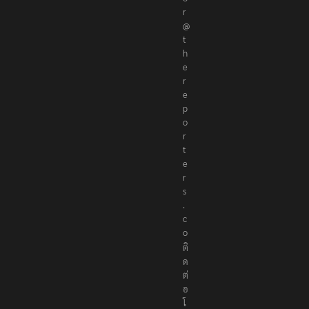
r
@
t
h
e
r
e
p
o
r
t
e
r
s
.
c
o
ติ
ด
ต่
อ
โ