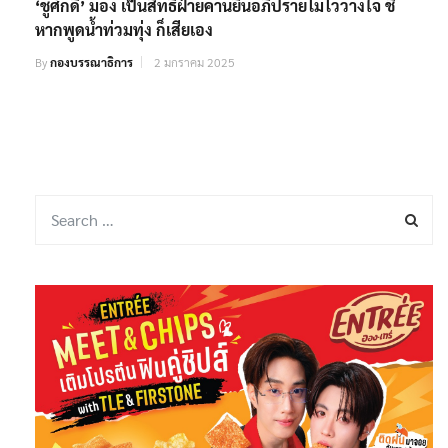
‘ชูศักดิ์’ มอง เป็นสิทธิ์ฝ่ายค้านยื่นอภิปรายไม่ไว้วางใจ ชี้
หากพูดน้ำท่วมทุ่ง ก็เสียเอง
By
กองบรรณาธิการ
2 มกราคม 2025