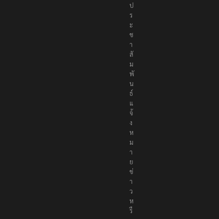
ป
ร
ะ
ช
า
สั
ม
พั
น
ธ์
แ
จ้
ง
ห
ม
า
ย
ข่
า
ว
ห
รื