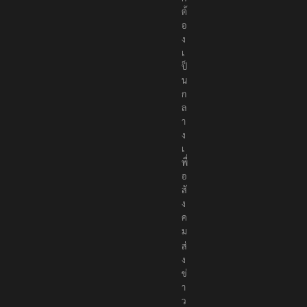
ต้
อ
ง
เ
ป็
น
ก
ล
า
ง
เ
พื่
อ
สั
ง
ค
ม
ส่
ง
ข่
า
ว