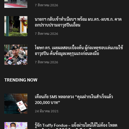
7 สิงหาคม 2026
นายกฯ กลับเข้าทำเนียบฯ พร้อม ผบ.ตร.-ผบช.ก. คาด
ถกปราบปรามอาวุธปืนเถื่อน
7 สิงหาคม 2026
โฆษก ตร. เผยผลสอบเบื้องต้น ผู้ก่อเหตุชอบเล่นเกมใช้
อาวุธปืน-ค้นข้อมูลเหตุรุนแรงก่อนลงมือ
7 สิงหาคม 2026
TRENDING NOW
เตือนภัย SMS หลอกลวง “คุณฝากเงินสำเร็จแล้ว
200,000 บาท”
24 มีนาคม 2021
รู้จัก Traffy Fondue – แจ้งผ่านไลน์ได้ไม่ต้อง โหลด