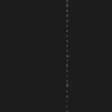
อ
ติ
ด
ต่
อ
ก
อ
ง
บ
ร
ร
ณ
า
ธิ
ก
า
ร
ที่
e
d
i
t
o