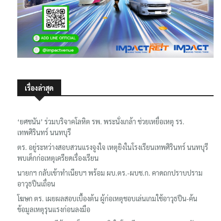
เรื่องล่าสุด
‘ยศชนัน’ ร่วมบริจาคโลหิต รพ. พระนั่งเกล้า ช่วยเหยื่อเหตุ รร.
เทพศิรินทร์ นนทบุรี
ตร. อยู่ระหว่างสอบสวนแรงจูงใจ เหตุยิงในโรงเรียนเทพศิรินทร์ นนทบุรี
พบเด็กก่อเหตุเครียดเรื่องเรียน
นายกฯ กลับเข้าทำเนียบฯ พร้อม ผบ.ตร.-ผบช.ก. คาดถกปราบปราม
อาวุธปืนเถื่อน
โฆษก ตร. เผยผลสอบเบื้องต้น ผู้ก่อเหตุชอบเล่นเกมใช้อาวุธปืน-ค้น
ข้อมูลเหตุรุนแรงก่อนลงมือ