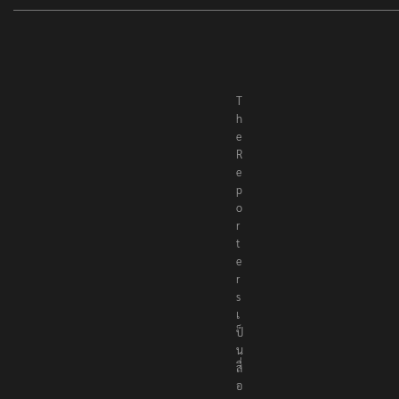
T
h
e
R
e
p
o
r
t
e
r
s
เ
ป็
น
สื่
อ