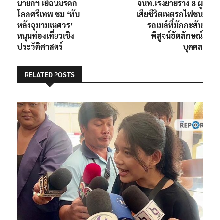
post:
post:
นายกฯ เยือนมรดก
จนท.เร่งย้ายร่าง 8 ผู้
เรื่อง
โลกศรีเทพ ชม ‘ทับ
เสียชีวิตเหตุรถไฟชน
หลังอุมามเหศวร’
รถเมล์ที่มักกะสัน
หนุนท่องเที่ยวเชิง
พิสูจน์อัตลักษณ์
ประวัติศาสตร์
บุคคล
RELATED POSTS