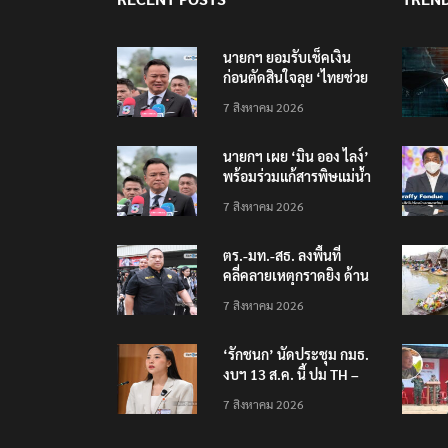
นายกฯ ยอมรับเช็คเงิน
ก่อนตัดสินใจลุย ‘ไทยช่วย
ไทย พลัส เฟส 2’
7 สิงหาคม 2026
นายกฯ เผย ‘มิน ออง ไลง์’
พร้อมร่วมแก้สารพิษแม่น้ำ
– หมอกควัน – ยาเสพติด
7 สิงหาคม 2026
ตร.-มท.-สธ. ลงพื้นที่
คลี่คลายเหตุกราดยิง ด้าน
ศธ.วอนลบภาพเหตุการณ์
7 สิงหาคม 2026
‘รักชนก’ นัดประชุม กมธ.
งบฯ 13 ส.ค. นี้ ปม TH –
AI Passport
7 สิงหาคม 2026