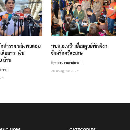
งพักตำรวจ หลังพบลอบ
‘พ.ต.อ.ทวี’ เยี่ยมศูนย์พักพิงฯ
าเสียสาว’ เงิน
จังหวัดศรีสะเกษ
0 ล้าน
By
กองบรรณาธิการ
ิการ
26 กรกฎาคม 2025
025
DING NOW
CATEGORIES