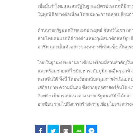
เชื่อมั่นว่า
ไทยและสหรัฐในฐานะมิตรประเทศที่มีการติ
ในทุกมิติอย่างต่อเนื่อง โดยเฉพาะการแลกเปลี่ยน
ด้านนายกรัฐมนตรี พลเอกประยุทธ์ จันทร์โอชา กล่าวต้
สายไทยคนแรกที่ดำรงตำแหน่งวุฒิสมาชิกสหรัฐฯ อีกทั้
อาชีพ และเป็นตัวอย่างของทหารที่เข้มแข็ง เป็น
ไทยในฐานะประธานอาเซียน พร้อมมีส่วนสำคัญในการ
และพร้อมช่วยแก้ไขปัญหาระดับภูมิภาคอื่นๆ อาท
ทะเลจีนใต้ ทั้งนี้ ไทยพร้อมสนับสนุนการดำเนินบทบ
เสถียรภาพ ความมั่นคง ซึ่งจากยุทธศาสตร์อินโด-แ
Pacific เป็นกรอบแนวทาง นายกรัฐมนตรียังได้กล่า
อาเซียน รวมไปถึงการสร้างความเชื่อมโยงระหว่างค