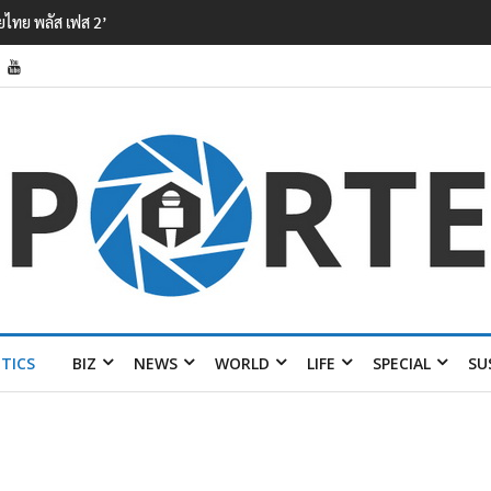
แม่น้ำ – หมอก
ITICS
BIZ
NEWS
WORLD
LIFE
SPECIAL
SU