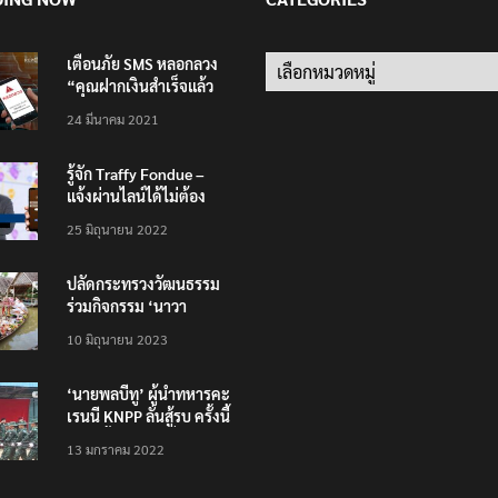
เตือนภัย SMS หลอกลวง
“คุณฝากเงินสำเร็จแล้ว
200,000 บาท”
24 มีนาคม 2021
รู้จัก Traffy Fondue –
แจ้งผ่านไลน์ได้ไม่ต้อง
โหลดแอพใหม่ – แจ้งได้
25 มิถุนายน 2022
ทั่วไทย ไม่ใช่แค่ในกรุง
ปลัดกระทรวงวัฒนธรรม
ร่วมกิจกรรม ‘นาวา
ภิกขาจาร’ แต่งชุดไทย
10 มิถุนายน 2023
ตักบาตรทางน้ำ
‘นายพลบีทู’ ผู้นำทหารคะ
เรนนี KNPP ลั่นสู้รบ ครั้งนี้
เป็นครั้งสุดท้าย ที่
13 มกราคม 2022
ประชาชนต้องชนะ