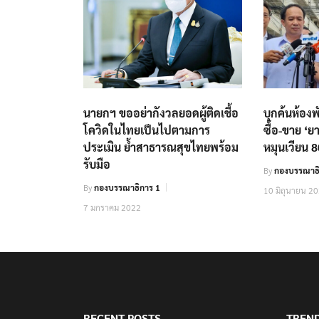
นายกฯ ขออย่ากังวลยอดผู้ติดเชื้อ
บุกค้นห้อ
โควิดในไทยเป็นไปตามการ
ซื้อ-ขาย ‘ย
ประเมิน ย้ำสาธารณสุขไทยพร้อม
หมุนเวียน 8
รับมือ
By
กองบรรณาธ
By
กองบรรณาธิการ 1
10 มิถุนายน 2
7 มกราคม 2022
RECENT POSTS
TREN