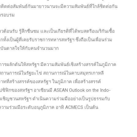
ดต่อสัมพันธ์กันมายาวนานจะมีความสัมพันธ์ที่ใกล้ชิดต่อกัน
การอบรม
อนรับ รู้สึกชื่นชม และเป็นเกียรติที่ได้พบสตรีอเมริกันเชื้อ
งเป็นผู้ที่เคยรับราชการทหารสหรัฐฯ ซึ่งถือเป็นเพื่อนร่วม
แรงบันดาลใจให้กับคนจำนวนมาก
ผลักดันให้สหรัฐฯ มีความสัมพันธ์เชิงสร้างสรรค์ในภูมิภาค
ิ สถานการณ์ในรัฐยะไข่ สถานการณ์ในคาบสมุทรเกาหลี
าทที่สร้างสรรค์ของสหรัฐฯ ในภูมิภาค เพื่อสร้างสรรค์
ปซิฟิกของสหรัฐฯ อาเซียนมี ASEAN Outlook on the Indo-
วเชิญชวนสหรัฐฯ ดำเนินความร่วมมืออย่างเป็นรูปธรรมกับ
วามร่วมมือระดับอนุภูมิภาค อาทิ ACMECS เป็นต้น