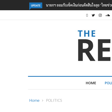
ินใจลุย ‘ไทยช่วยไทย พลัส เฟส 2’
นายกฯ เผย ‘มิน ออง ไลง์’ พร้อมร่วมแก้สารพิษ
UPDATE
ควัน – ยาเสพติด
HOME
POL
Home
POLITICS