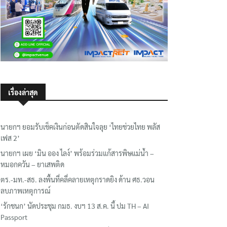
เรื่องล่าสุด
นายกฯ ยอมรับเช็คเงินก่อนตัดสินใจลุย ‘ไทยช่วยไทย พลัส
เฟส 2’
นายกฯ เผย ‘มิน ออง ไลง์’ พร้อมร่วมแก้สารพิษแม่น้ำ –
หมอกควัน – ยาเสพติด
ตร.-มท.-สธ. ลงพื้นที่คลี่คลายเหตุกราดยิง ด้าน ศธ.วอน
ลบภาพเหตุการณ์
‘รักชนก’ นัดประชุม กมธ. งบฯ 13 ส.ค. นี้ ปม TH – AI
Passport