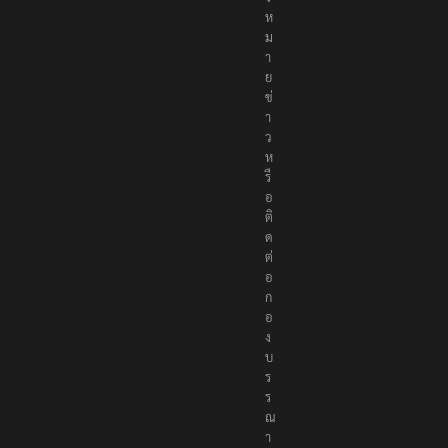
ง
ห
ม
า
ย
ข่
า
ว
ห
รื
อ
ติ
ด
ต่
อ
ก
อ
ง
บ
ร
ร
ณ