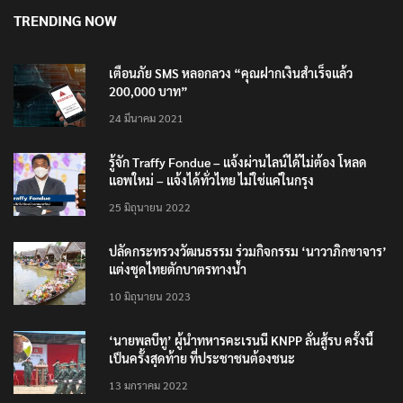
TRENDING NOW
เตือนภัย SMS หลอกลวง “คุณฝากเงินสำเร็จแล้ว
200,000 บาท”
24 มีนาคม 2021
รู้จัก Traffy Fondue – แจ้งผ่านไลน์ได้ไม่ต้อง โหลด
แอพใหม่ – แจ้งได้ทั่วไทย ไม่ใช่แค่ในกรุง
25 มิถุนายน 2022
ปลัดกระทรวงวัฒนธรรม ร่วมกิจกรรม ‘นาวาภิกขาจาร’
แต่งชุดไทยตักบาตรทางน้ำ
10 มิถุนายน 2023
‘นายพลบีทู’ ผู้นำทหารคะเรนนี KNPP ลั่นสู้รบ ครั้งนี้
เป็นครั้งสุดท้าย ที่ประชาชนต้องชนะ