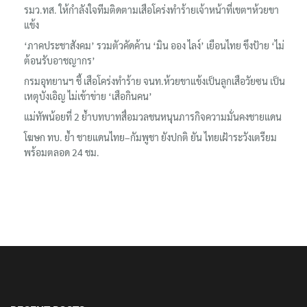
รมว.ทส. ให้กำลังใจทีมติดตามเสือโคร่งทำร้ายเจ้าหน้าที่เขตฯห้วยขา
แข้ง
‘ภาคประชาสังคม’ รวมตัวคัดค้าน ‘มิน ออง ไลง์’ เยือนไทย ขึงป้าย ‘ไม่
ต้อนรับอาชญากร’
กรมอุทยานฯ ชี้ เสือโคร่งทำร้าย จนท.ห้วยขาแข้งเป็นลูกเสือวัยซน เป็น
เหตุบังเอิญ ไม่เข้าข่าย ‘เสือกินคน’
แม่ทัพน้อยที่ 2 ย้ำบทบาทสื่อมวลชนหนุนภารกิจความมั่นคงชายแดน
โฆษก ทบ. ย้ำ ชายแดนไทย–กัมพูชา ยังปกติ ยัน ไทยเฝ้าระวังเตรียม
พร้อมตลอด 24 ชม.