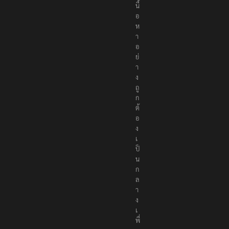
เ
นื้
อ
ห
า
อ
ย่
า
ง
ถู
ก
ต้
อ
ง
เ
ป็
น
ก
ล
า
ง
เ