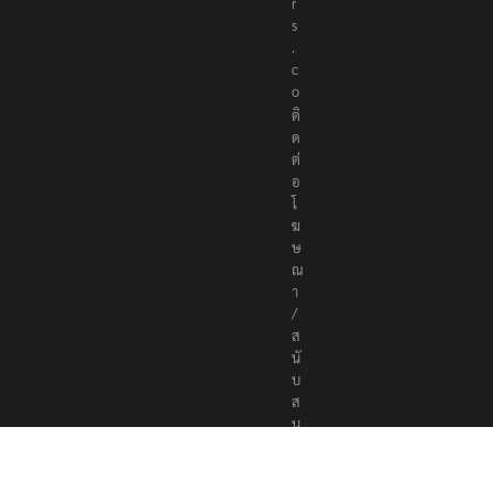
e
r
s
.
c
o
ติ
ด
ต่
อ
โ
ฆ
ษ
ณ
า
/
ส
นั
บ
ส
นุ
น
a