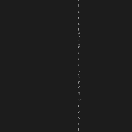
r
t
e
r
s
เ
ป็
น
สื่
อ
อ
อ
น
ไ
ล
น์
ที่
นำ
เ
ส
น
อ