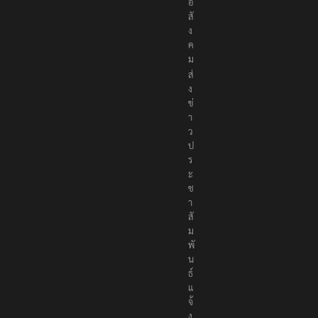
พื่
อ
สั
ง
ค
ม
ส่
ง
ข่
า
ว
ป
ร
ะ
ช
า
สั
ม
พั
น
ธ์
แ
จ้