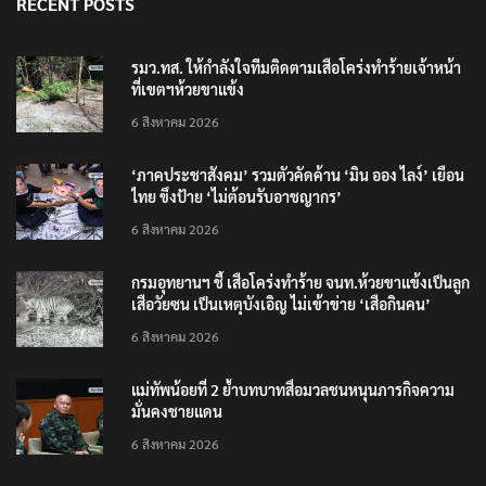
RECENT POSTS
รมว.ทส. ให้กำลังใจทีมติดตามเสือโคร่งทำร้ายเจ้าหน้า
ที่เขตฯห้วยขาแข้ง
6 สิงหาคม 2026
‘ภาคประชาสังคม’ รวมตัวคัดค้าน ‘มิน ออง ไลง์’ เยือน
ไทย ขึงป้าย ‘ไม่ต้อนรับอาชญากร’
6 สิงหาคม 2026
กรมอุทยานฯ ชี้ เสือโคร่งทำร้าย จนท.ห้วยขาแข้งเป็นลูก
เสือวัยซน เป็นเหตุบังเอิญ ไม่เข้าข่าย ‘เสือกินคน’
6 สิงหาคม 2026
แม่ทัพน้อยที่ 2 ย้ำบทบาทสื่อมวลชนหนุนภารกิจความ
มั่นคงชายแดน
6 สิงหาคม 2026