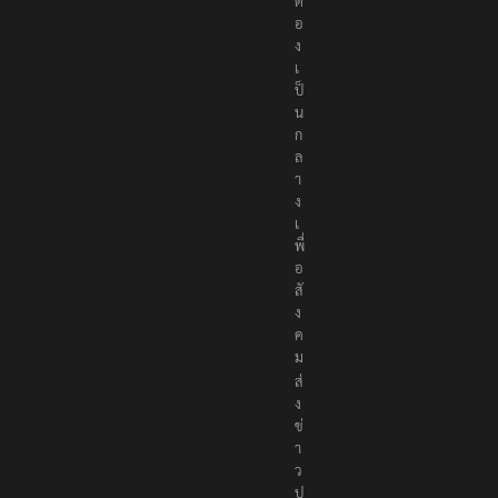
ต้
อ
ง
เ
ป็
น
ก
ล
า
ง
เ
พื่
อ
สั
ง
ค
ม
ส่
ง
ข่
า
ว
ป