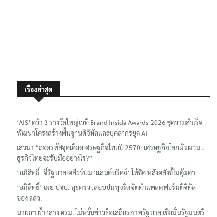
เรื่องล่าสุด
‘AIS’ คว้า 2 รางวัลใหญ่เวที Brand Inside Awards 2026 ชูความสำเร็จ
พัฒนาโครงสร้างพื้นฐานดิจิทัลและบุคลากรยุค AI
เสวนา “ถอดรหัสจุดเดือดเศรษฐกิจไทยปี 2570: เศรษฐกิจโลกผันผวน…
ธุรกิจไทยจะรับมืออย่างไร?”
‘อภิสิทธิ์’ จี้รัฐบาลเคลียร์ปม ‘แลนด์บริดจ์’ ให้ชัด หลังคลังชี้ไม่คุ้มค่า
‘อภิสิทธิ์’ เผย ปชป. ลุยตรวจสอบปมทุจริตจัดทำแพลตฟอร์มดิจิทัล
ของ สสว.
นายกฯ ย้ำกลาง ครม. ไม่หวั่นข่าวลือเสถียรภาพรัฐบาล เชื่อมั่นรัฐมนตรี