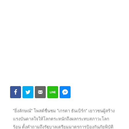
“ยิ่งลักษณ์” โพสต์ชื่นชม “เกรตา ธันเบิร์ก” เยาวชนผู้สร้าง
แรงบันดาลใจให้โลกตระหนักถึงผลกระทบสภาวะโลก
ร้อน ตั้งคำถามถึงรัฐบาลเตรียมมาตรการป้องกันภัยพิบัติ