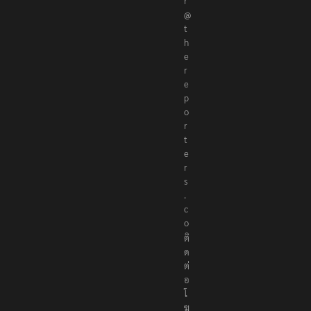
r
@
t
h
e
r
e
p
o
r
t
e
r
s
.
c
o
ติ
ด
ต่
อ
โ
ฆ