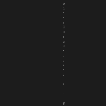
ษ
ณ
า
/
ส
นั
บ
ส
นุ
น
a
d
v
e
r
t
i
s
i
n
g
@