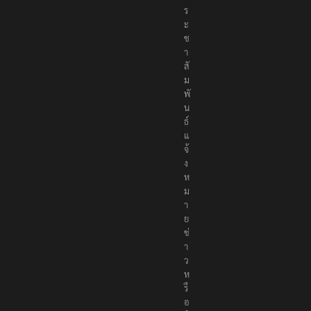
ร
ะ
ช
า
สั
ม
พั
น
ธ์
แ
จ้
ง
ห
ม
า
ย
ข่
า
ว
ห
รื
อ