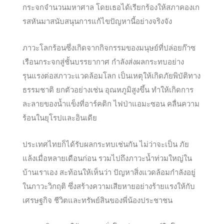
กระจกจำนวนมหาศาล โดยเธอได้เรียกร้องให้สภาคองเก
รสหันมาสนับสนุนการแก้ไขปัญหานี้อย่างจริงจัง
ภาวะโลกร้อนซึ่งเกิดจากกิจกรรมของมนุษย์ที่ปล่อยก๊าซ
เรือนกระจกสู่ชั้นบรรยากาศ กำลังส่งผลกระทบอย่าง
รุนแรงต่อสภาวะแวดล้อมโลก เป็นเหตุให้เกิดภัยพิบัติทาง
ธรรมชาติ ยกตัวอย่างเช่น อุณหภูมิสูงขึ้น ทำให้เกิดการ
ละลายของน้ำแข็งที่อาร์คติก ไฟป่าแอมะซอน คลื่นความ
ร้อนในยุโรปและอินเดีย
ประเทศไทยก็ได้รับผลกระทบเช่นกัน ไม่ว่าจะเป็น ภัย
แล้งเมื่อหลายเดือนก่อน รวมไปถึงภาวะน้ำท่วมใหญ่ใน
บ้านเราเอง สะท้อนให้เห็นว่า ปัญหาสิ่งแวดล้อมกำลังอยู่
ในภาวะวิกฤติ ซึ่งสร้างความเสียหายอย่างร้ายแรงให้กับ
เศรษฐกิจ ชีวิตและทรัพย์สินของพี่น้องประชาชน