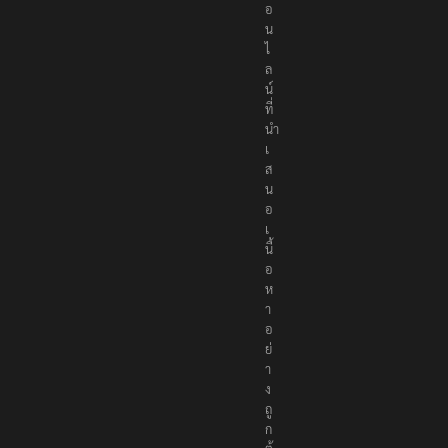
อ
น
ไ
ล
น์
ที่
นำ
เ
ส
น
อ
เ
นื้
อ
ห
า
อ
ย่
า
ง
ถู
ก