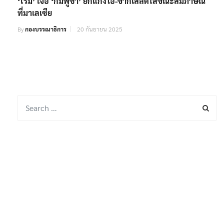
‘โรม’ เจอ ‘กัมพูชา’ ยกแก๊งไอ-ขากเสลดใส่ขณะสัมภาษณ์
ที่มาเลเซีย
By
กองบรรณาธิการ
20 กันยายน 2025