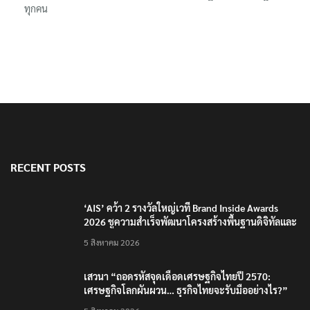
ทุกคน
RECENT POSTS
‘AIS’ คว้า 2 รางวัลใหญ่เวที Brand Inside Awards
2026 ชูความสำเร็จพัฒนาโครงสร้างพื้นฐานดิจิทัลและ
บุคลากรยุค AI
5 สิงหาคม 2026
เสวนา “ถอดรหัสจุดเดือดเศรษฐกิจไทยปี 2570:
เศรษฐกิจโลกผันผวน… ธุรกิจไทยจะรับมืออย่างไร?”