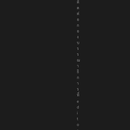
ติ
ด
ต่
อ
ก
อ
ง
บ
ร
ร
ณ
า
ธิ
ก
า
ร
ที่
e
d
i
t
o