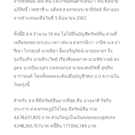
จากทั้งหมด 500 คน และกรณีพ้นตำแหน่ง 1 คน คือนาย
อภิสิทธิ์ เวชชาชีวะ อดีตส.ส.พรรคประชาธิปัตย์ ที่ลาออก
จากตำแหน่งเมื่อวันที่ 5 มิถุนายน 2562
ทั้งนี้มี ส.ส.จำนวน 10 คน ไม่ได้ยื่นบัญชีทรัพย์สิน ส่วนที่
เหลือขอขยายระยะเวลา เช่น น.ส.พรรณิกา วานิช น.ส.ปา
รีณา ไกรคุปต์ นายพิธา ลิ้มเจริญรัตน์ นายธนาธร จึง
รุ่งเรืองกิจ นายพีระวิทย์ เรืองลือดลภาค นายชัชวาลย์ คง
อุดม นายปิยะบุตร แสงกนกกุล นายมงคลกิตติ์ สุขสิน
ธารานนท์ โดยทั้งหมดจะต้องยื่นบัญชีฯต่อ ป.ป.ช.ภายใน
วันพรุ่งนี้
สำหรับ ส.ส.ที่มีทรัพย์สินมากที่สุด คือ นางนาที รัชกิจ
ประการ ส.ส.พรรคภูมิใจไทย มีทรัพย์สิน รวม
4,678,631,835 บาท ส่วนใหญ่เป็นเงินลงทุนของคู่สมรส
4,348,260,767บาท หนี้สิน 177,066,184 บาท