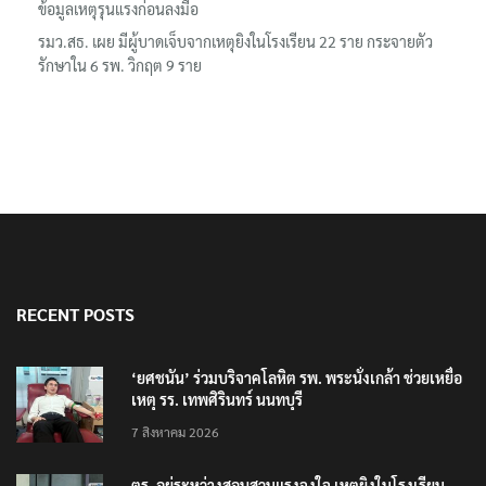
ข้อมูลเหตุรุนแรงก่อนลงมือ
รมว.สธ. เผย มีผู้บาดเจ็บจากเหตุยิงในโรงเรียน 22 ราย กระจายตัว
รักษาใน 6 รพ. วิกฤต 9 ราย
RECENT POSTS
‘ยศชนัน’ ร่วมบริจาคโลหิต รพ. พระนั่งเกล้า ช่วยเหยื่อ
เหตุ รร. เทพศิรินทร์ นนทบุรี
7 สิงหาคม 2026
ตร. อยู่ระหว่างสอบสวนแรงจูงใจ เหตุยิงในโรงเรียน