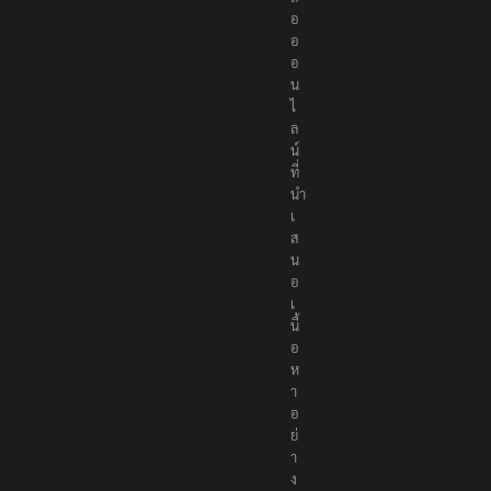
อ
อ
อ
น
ไ
ล
น์
ที่
นำ
เ
ส
น
อ
เ
นื้
อ
ห
า
อ
ย่
า
ง