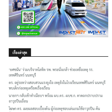
เรื่องล่าสุด
‘ยศชนัน’ ร่วมบริจาคโลหิต รพ. พระนั่งเกล้า ช่วยเหยื่อเหตุ รร.
เทพศิรินทร์ นนทบุรี
ตร. อยู่ระหว่างสอบสวนแรงจูงใจ เหตุยิงในโรงเรียนเทพศิรินทร์ นนทบุรี
พบเด็กก่อเหตุเครียดเรื่องเรียน
นายกฯ กลับเข้าทำเนียบฯ พร้อม ผบ.ตร.-ผบช.ก. คาดถกปราบปราม
อาวุธปืนเถื่อน
โฆษก ตร. เผยผลสอบเบื้องต้น ผู้ก่อเหตุชอบเล่นเกมใช้อาวุธปืน-ค้น