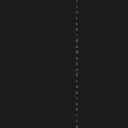
า
ว
ป
ร
ะ
ช
า
สั
ม
พั
น
ธ์
แ
จ้
ง
ห
ม
า
ย
ข่
า
ว
ห