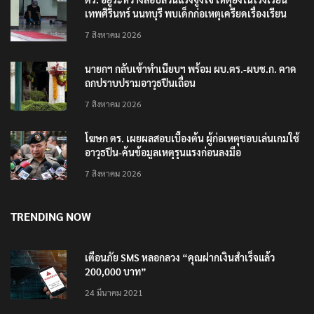
เทพศิรินทร์ นนทบุรี พบเด็กก่อเหตุเครียดเรื่องเรียน
7 สิงหาคม 2026
นายกฯ กลับเข้าทำเนียบฯ พร้อม ผบ.ตร.-ผบช.ก. คาด
ถกปราบปรามอาวุธปืนเถื่อน
7 สิงหาคม 2026
โฆษก ตร. เผยผลสอบเบื้องต้น ผู้ก่อเหตุชอบเล่นเกมใช้
อาวุธปืน-ค้นข้อมูลเหตุรุนแรงก่อนลงมือ
7 สิงหาคม 2026
TRENDING NOW
เตือนภัย SMS หลอกลวง “คุณฝากเงินสำเร็จแล้ว
200,000 บาท”
24 มีนาคม 2021