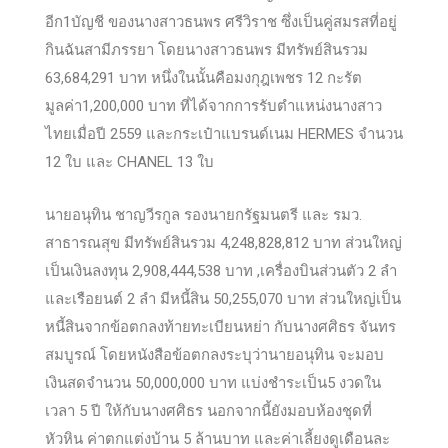
อีก1บัญชี ของนางสาวธนพร ศรีวิราช ซึ่งเป็นคู่สมรสที่อยู่
กินฉันสามีภรรยา โดยนางสาวธนพร มีทรัพย์สินรวม
63,684,291 บาท หนึ่งในนั้นคือมงกุฎเพชร 12 กะรัต
มูลค่า1,200,000 บาท ที่ได้จากการรับตำแหน่งนางสาว
ไทยเมื่อปี 2559 และกระเป๋าแบรนด์เนม HERMES จำนวน
12 ใบ และ CHANEL 13 ใบ
นายอนุทิน ชาญวีรกูล รองนายกรัฐมนตรี และ รมว.
สาธารณสุข มีทรัพย์สินรวม 4,248,828,812 บาท ส่วนใหญ่
เป็นเงินลงทุน 2,908,444,538 บาท ,เครื่องบินส่วนตัว 2 ลำ
และเรือยนต์ 2 ลำ มีหนี้สิน 50,255,070 บาท ส่วนใหญ่เป็น
หนี้สินจากข้อตกลงท้ายทะเบียนหย่า กับนางศศิธร จันทร
สมบูรณ์ โดยหนังสือข้อตกลงระบุว่านายอนุทิน จะมอบ
เงินสดจำนวน 50,000,000 บาท แบ่งชำระเป็น5 งวดใน
เวลา 5 ปี ให้กับนางศศิธร นอกจากนี้ยังมอบห้องชุดที่
หัวหิน ค่าตกแต่งบ้าน 5 ล้านบาท และค่าเลี้ยงดูเดือนละ