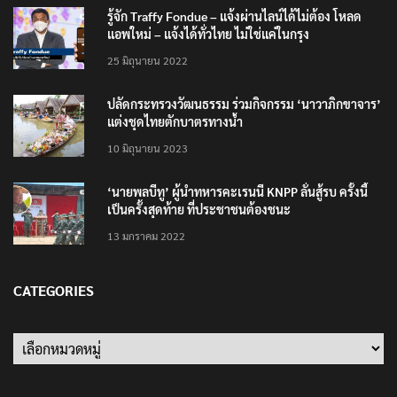
รู้จัก Traffy Fondue – แจ้งผ่านไลน์ได้ไม่ต้อง โหลด
แอพใหม่ – แจ้งได้ทั่วไทย ไม่ใช่แค่ในกรุง
25 มิถุนายน 2022
ปลัดกระทรวงวัฒนธรรม ร่วมกิจกรรม ‘นาวาภิกขาจาร’
แต่งชุดไทยตักบาตรทางน้ำ
10 มิถุนายน 2023
‘นายพลบีทู’ ผู้นำทหารคะเรนนี KNPP ลั่นสู้รบ ครั้งนี้
เป็นครั้งสุดท้าย ที่ประชาชนต้องชนะ
13 มกราคม 2022
CATEGORIES