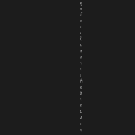
ถู
ก
ต้
อ
ง
เ
ป็
น
ก
ล
า
ง
เ
พื่
อ
สั
ง
ค
ม
ส่
ง
ข่