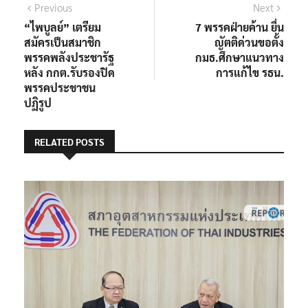
Previous
Next
“ไพบูลย์” เตรียม
7 พรรคฝ่ายค้าน ยื่น
สมัครเป็นสมาชิก
ญัตติด่วนขอตั้ง
พรรคพลังประชารัฐ
กมธ.ศึกษาแนวทาง
หลัง กกต.รับรองปิด
การแก้ไข รธน.
พรรคประชาชน
ปฏิรูป
RELATED POSTS