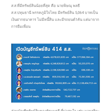
ส.ส.ที่มีทรัพย์สินน้อยที่สุด คือ นายพิษณุ พลธี
ส.ส.ปทุมธานี พรรคภูมิใจไทย มีทรัพย์สิน 5,064 บาทเป็น
เงินฝากธนาคาร ไม่มีหนี้สิน และมีรถยนต์1คัน แต่มาจาก
การยืมเพื่อน