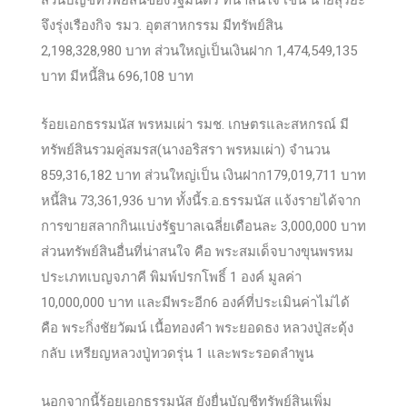
ส่วนบัญชีทรัพย์สินของรัฐมนตรี ที่น่าสนใจ เช่น นายสุริยะ
จึงรุ่งเรืองกิจ รมว. อุตสาหกรรม มีทรัพย์สิน
2,198,328,980 บาท ส่วนใหญ่เป็นเงินฝาก 1,474,549,135
บาท มีหนี้สิน 696,108 บาท
ร้อยเอกธรรมนัส พรหมเผ่า รมช. เกษตรและสหกรณ์ มี
ทรัพย์สินรวมคู่สมรส(นางอริสรา พรหมเผ่า) จำนวน
859,316,182 บาท ส่วนใหญ่เป็น เงินฝาก179,019,711 บาท
หนี้สิน 73,361,936 บาท ทั้งนี้ร.อ.ธรรมนัส แจ้งรายได้จาก
การขายสลากกินแบ่งรัฐบาลเฉลี่ยเดือนละ 3,000,000 บาท
ส่วนทรัพย์สินอื่นที่น่าสนใจ คือ พระสมเด็จบางขุนพรหม
ประเภทเบญจภาคี พิมพ์ปรกโพธิ์ 1 องค์ มูลค่า
10,000,000 บาท และมีพระอีก6 องค์ที่ประเมินค่าไม่ได้
คือ พระกิ่งชัยวัฒน์ เนื้อทองคำ พระยอดธง หลวงปู่สะดุ้ง
กลับ เหรียญหลวงปู่ทวดรุ่น 1 และพระรอดลำพูน
นอกจากนี้ร้อยเอกธรรมนัส ยังยื่นบัญชีทรัพย์สินเพิ่ม