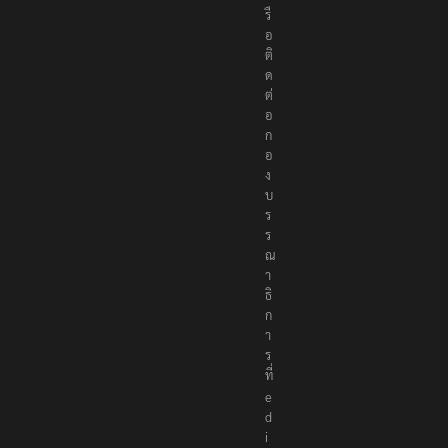
รื
อ
ติ
ด
ต่
อ
ก
อ
ง
บ
ร
ร
ณ
า
ธิ
ก
า
ร
ที่
e
d
i