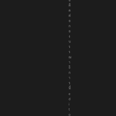
ติ
ด
ต่
อ
ก
อ
ง
บ
ร
ร
ณ
า
ธิ
ก
า
ร
ที่
e
d
i
t
o