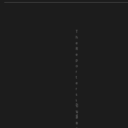
T
h
e
R
e
p
o
r
t
e
r
s
เ
ป็
น
สื่
อ