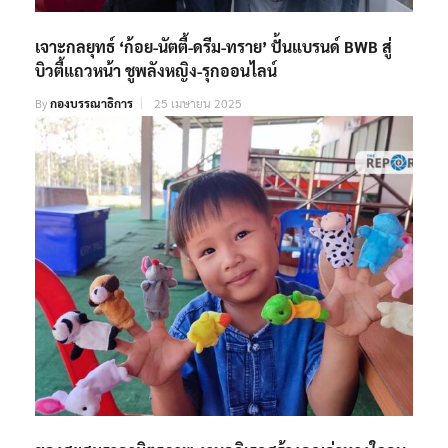
เจาะกลยุทธ์ ‘ก้อย-นัตตี้-ดรีม-ทราย’ ปั้นแบรนด์ BWB สู่
บิวตี้แถวหน้า ชูพลังหญิง-รุกออนไลน์
By
กองบรรณาธิการ
25 เมษายน 2025