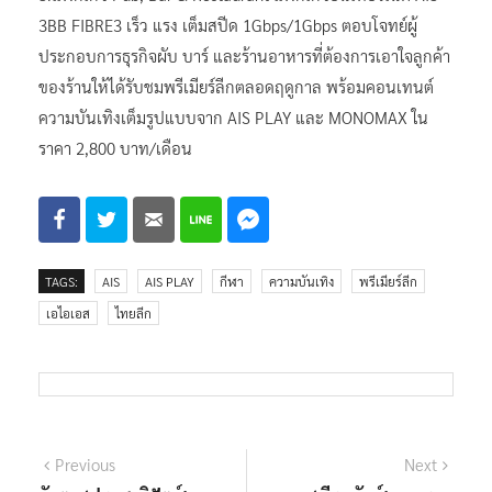
3BB FIBRE3 เร็ว แรง เต็มสปีด 1Gbps/1Gbps ตอบโจทย์ผู้
ประกอบการธุรกิจผับ บาร์ และร้านอาหารที่ต้องการเอาใจลูกค้า
ของร้านให้ได้รับชมพรีเมียร์ลีกตลอดฤดูกาล พร้อมคอนเทนต์
ความบันเทิงเต็มรูปแบบจาก AIS PLAY และ MONOMAX ใน
ราคา 2,800 บาท/เดือน
TAGS:
AIS
AIS PLAY
กีฬา
ความบันเทิง
พรีเมียร์ลีก
เอไอเอส
ไทยลีก
แนะแนว
Previous
Next
Previous
Next