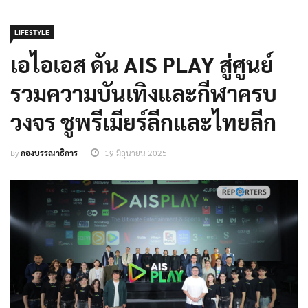
LIFESTYLE
เอไอเอส ดัน AIS PLAY สู่ศูนย์
รวมความบันเทิงและกีฬาครบ
วงจร ชูพรีเมียร์ลีกและไทยลีก
By
กองบรรณาธิการ
19 มิถุนายน 2025