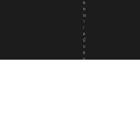
ฆ
ษ
ณ
า
/
ส
นั
บ
ส
นุ
น
a
d
v
e
r
t
i
s
i
n
g
@