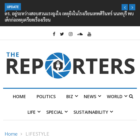
UPDATE
ตร. อยู่ระหว่างสอบสวนแรงจูงใจ เหตุยิงในโรงเรียนเทพศิรินทร์ นนทบุรี พบ
เด็กก่อเหตุเครียดเรื่องเรียน
HOME
POLITICS
BIZ
NEWS
WORLD
LIFE
SPECIAL
SUSTAINABILITY
Home
LIFESTYLE