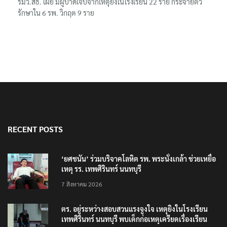
รมว.สธ. เผย มีผู้บาดเจ็บจากเหตุยิงในโรงเรียน 22 ราย กระจายตัว
รักษาใน 6 รพ. วิกฤต 9 ราย
RECENT POSTS
‘ยศชนัน’ ร่วมบริจาคโลหิต รพ. พระนั่งเกล้า ช่วยเหยื่อ
เหตุ รร. เทพศิรินทร์ นนทบุรี
7 สิงหาคม 2026
ตร. อยู่ระหว่างสอบสวนแรงจูงใจ เหตุยิงในโรงเรียน
เทพศิรินทร์ นนทบุรี พบเด็กก่อเหตุเครียดเรื่องเรียน