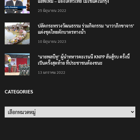
แอพใหม่ – แจ้งได้ทั่วไทย ไม่ใช่แค่ในกรุง
25 มิถุนายน 2022
ปลัดกระทรวงวัฒนธรรม ร่วมกิจกรรม ‘นาวาภิกขาจาร’
แต่งชุดไทยตักบาตรทางน้ำ
10 มิถุนายน 2023
‘นายพลบีทู’ ผู้นำทหารคะเรนนี KNPP ลั่นสู้รบ ครั้งนี้
เป็นครั้งสุดท้าย ที่ประชาชนต้องชนะ
13 มกราคม 2022
CATEGORIES
Categories