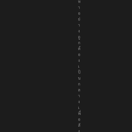
ห
า
อ
ย่
า
ง
ถู
ก
ต้
อ
ง
เ
ป็
น
ก
ล
า
ง
เ
พื่
อ
สั
ง