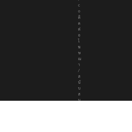
c
o
ติ
ด
ต่
อ
โ
ฆ
ษ
ณ
า
/
ส
นั
บ
ส
นุ
น
a
d
v
e