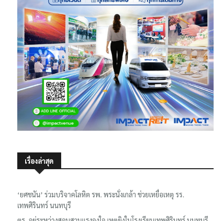
เรื่องล่าสุด
‘ยศชนัน’ ร่วมบริจาคโลหิต รพ. พระนั่งเกล้า ช่วยเหยื่อเหตุ รร.
เทพศิรินทร์ นนทบุรี
ตร. อยู่ระหว่างสอบสวนแรงจูงใจ เหตุยิงในโรงเรียนเทพศิรินทร์ นนทบุรี