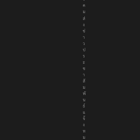
ค
ม
ส่
ง
ข่
า
ว
ป
ร
ะ
ช
า
สั
ม
พั
น
ธ์
แ
จ้
ง
ห
ม