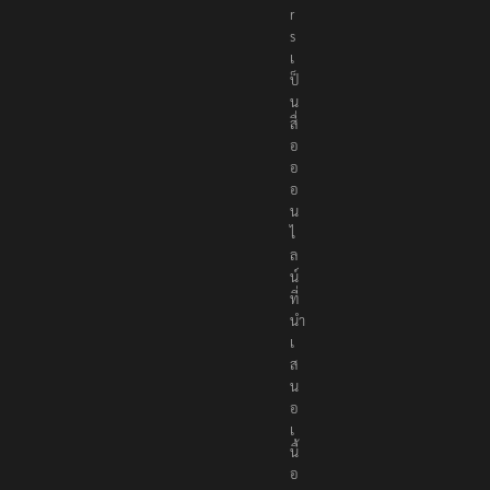
r
s
เ
ป็
น
สื่
อ
อ
อ
น
ไ
ล
น์
ที่
นำ
เ
ส
น
อ
เ
นื้
อ