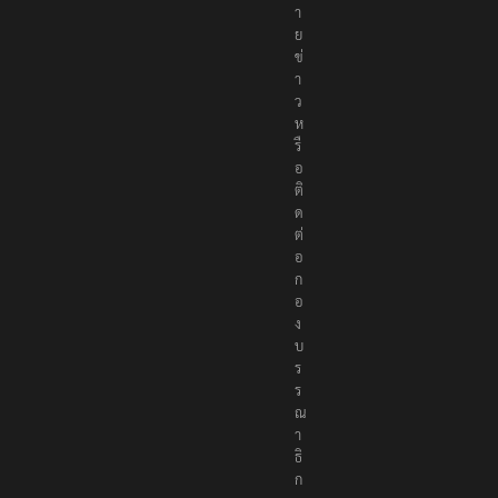
า
ย
ข่
า
ว
ห
รื
อ
ติ
ด
ต่
อ
ก
อ
ง
บ
ร
ร
ณ
า
ธิ
ก