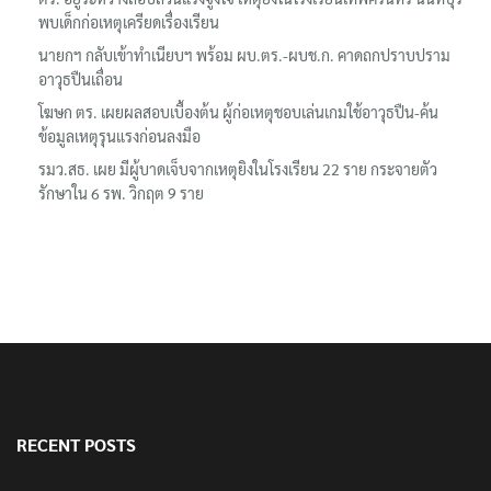
พบเด็กก่อเหตุเครียดเรื่องเรียน
นายกฯ กลับเข้าทำเนียบฯ พร้อม ผบ.ตร.-ผบช.ก. คาดถกปราบปราม
อาวุธปืนเถื่อน
โฆษก ตร. เผยผลสอบเบื้องต้น ผู้ก่อเหตุชอบเล่นเกมใช้อาวุธปืน-ค้น
ข้อมูลเหตุรุนแรงก่อนลงมือ
รมว.สธ. เผย มีผู้บาดเจ็บจากเหตุยิงในโรงเรียน 22 ราย กระจายตัว
รักษาใน 6 รพ. วิกฤต 9 ราย
RECENT POSTS