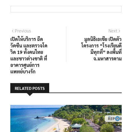
แนะแนว
Previous
Next
Previous
Next
post:
post:
เปิดให้บริการ ฉีด
มูลนิธิเอเชีย เปิดตัว
เรื่อง
วัคซีน และตรวจโค
โครงการ “โรงเรียนดี
วิด 19 ทั้งคนไทย
มีทุกที่” ลงพื้นที่
และชาวต่างชาติ ที่
จ.มหาสารคาม
อาคารศูนย์การ
แพทย์บางรัก
RELATED POSTS