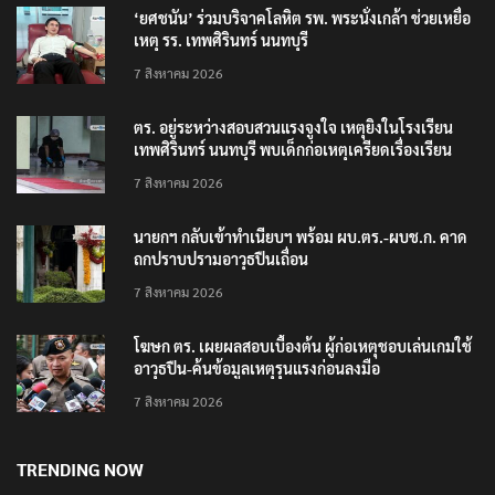
‘ยศชนัน’ ร่วมบริจาคโลหิต รพ. พระนั่งเกล้า ช่วยเหยื่อ
เหตุ รร. เทพศิรินทร์ นนทบุรี
7 สิงหาคม 2026
ตร. อยู่ระหว่างสอบสวนแรงจูงใจ เหตุยิงในโรงเรียน
เทพศิรินทร์ นนทบุรี พบเด็กก่อเหตุเครียดเรื่องเรียน
7 สิงหาคม 2026
นายกฯ กลับเข้าทำเนียบฯ พร้อม ผบ.ตร.-ผบช.ก. คาด
ถกปราบปรามอาวุธปืนเถื่อน
7 สิงหาคม 2026
โฆษก ตร. เผยผลสอบเบื้องต้น ผู้ก่อเหตุชอบเล่นเกมใช้
อาวุธปืน-ค้นข้อมูลเหตุรุนแรงก่อนลงมือ
7 สิงหาคม 2026
TRENDING NOW