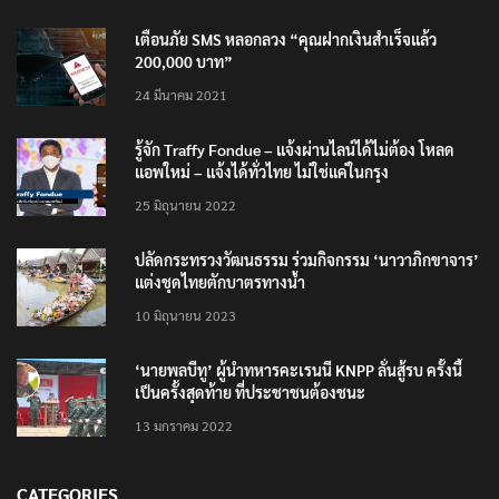
เตือนภัย SMS หลอกลวง “คุณฝากเงินสำเร็จแล้ว
200,000 บาท”
24 มีนาคม 2021
รู้จัก Traffy Fondue – แจ้งผ่านไลน์ได้ไม่ต้อง โหลด
แอพใหม่ – แจ้งได้ทั่วไทย ไม่ใช่แค่ในกรุง
25 มิถุนายน 2022
ปลัดกระทรวงวัฒนธรรม ร่วมกิจกรรม ‘นาวาภิกขาจาร’
แต่งชุดไทยตักบาตรทางน้ำ
10 มิถุนายน 2023
‘นายพลบีทู’ ผู้นำทหารคะเรนนี KNPP ลั่นสู้รบ ครั้งนี้
เป็นครั้งสุดท้าย ที่ประชาชนต้องชนะ
13 มกราคม 2022
CATEGORIES