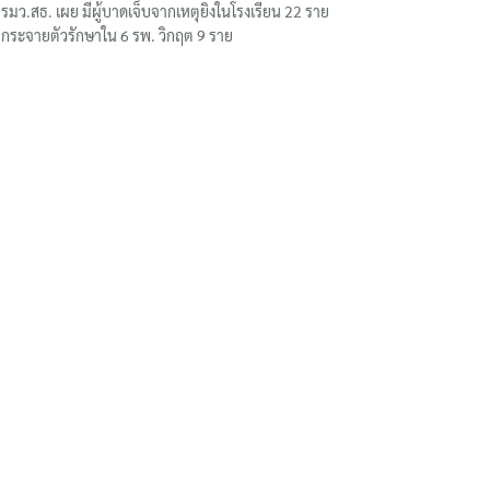
รมว.สธ. เผย มีผู้บาดเจ็บจากเหตุยิงในโรงเรียน 22 ราย
กระจายตัวรักษาใน 6 รพ. วิกฤต 9 ราย