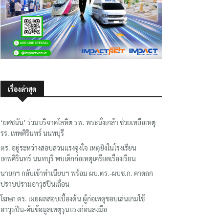
เรื่องล่าสุด
‘ยศชนัน’ ร่วมบริจาคโลหิต รพ. พระนั่งเกล้า ช่วยเหยื่อเหตุ
รร. เทพศิรินทร์ นนทบุรี
ตร. อยู่ระหว่างสอบสวนแรงจูงใจ เหตุยิงในโรงเรียน
เทพศิรินทร์ นนทบุรี พบเด็กก่อเหตุเครียดเรื่องเรียน
นายกฯ กลับเข้าทำเนียบฯ พร้อม ผบ.ตร.-ผบช.ก. คาดถก
ปราบปรามอาวุธปืนเถื่อน
โฆษก ตร. เผยผลสอบเบื้องต้น ผู้ก่อเหตุชอบเล่นเกมใช้
อาวุธปืน-ค้นข้อมูลเหตุรุนแรงก่อนลงมือ