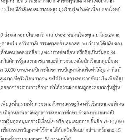
0 หมุดหมายที่ 9 ไทยมีความยากจนข้ามรุ่นลดลง คนไทยมีความ
2 ไทยมีกำลังคนสมรรถนะสูง มุ่งเรียนรู้อย่างต่อเนื่อง ตอบโจทย์
ด-19 ส่งผลกระทบในวงกว้าง แก่ประชาชนคนไทยทุกคน โดยเฉพาะ
ษฐศาสตร์ มหาวิทยาลัยธรรมศาสตร์ และกสศ. พบว่ารายได้เฉลี่ยของ
ล้านคน ลดลงเหลือ 1,044 บาทต่อเดือน หรือคิดเป็นวันละ 34
สวัสดิการรัฐและเอกชน ขณะที่การช่วยเหลือนักเรียนกลุ่มนี้ของ
า 3,000 บาท/คน/ปีการศึกษา พบปัญหาเงินเฟ้อทำให้มูลค่าที่แท้
ูงมาก ที่ครัวเรือนยากจน จะได้รับผลกระทบจากอัตราเงินเฟ้อที่สูง
หลุดออกจากระบบการศึกษา ทำให้ความยากจนถูกส่งต่อจากรุ่นสู่รุ่น”
ิ่มสูงขึ้น รวมทั้งการชะลอตัวทางเศรษฐกิจ ครัวเรือนยากจนพิเศษ
ามเสี่ยงที่ลูกหลานอาจหลุดจากระบบการศึกษา คำของบประมาณปี
เงินอุดหนุนอย่างมีเงื่อนไข หรือ ทุนเสมอภาค ขึ้นอีก 750-1,050
เพื่อบรรเทาปัญหาค่าใช้จ่าย ให้กับครัวเรือนยากลำบากร้อยละ 15
ณ์แห่งรัฐธรรมนูญมาตรา 54 วรรคหนึ่ง”