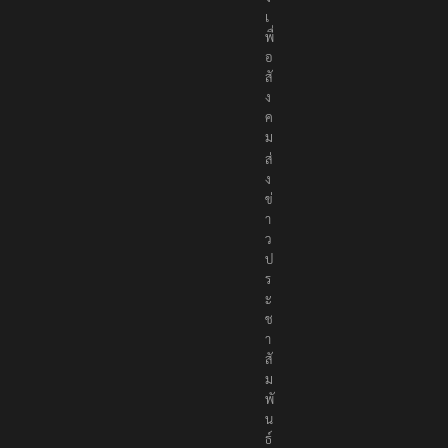
เ
พื่
อ
สั
ง
ค
ม
ส่
ง
ข่
า
ว
ป
ร
ะ
ช
า
สั
ม
พั
น
ธ์