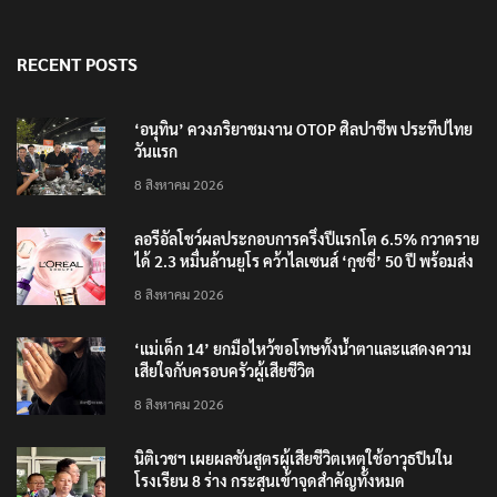
RECENT POSTS
‘อนุทิน’ ควงภริยาชมงาน OTOP ศิลปาชีพ ประทีปไทย
วันแรก
8 สิงหาคม 2026
ลอรีอัลโชว์ผลประกอบการครึ่งปีแรกโต 6.5% กวาดราย
ได้ 2.3 หมื่นล้านยูโร คว้าไลเซนส์ ‘กุชชี่’ 50 ปี พร้อมส่ง
4 แบรนด์ใหม่บุกตลาดไทย
8 สิงหาคม 2026
‘แม่เด็ก 14’ ยกมือไหว้ขอโทษทั้งน้ำตาและแสดงความ
เสียใจกับครอบครัวผู้เสียชีวิต
8 สิงหาคม 2026
นิติเวชฯ เผยผลชันสูตรผู้เสียชีวิตเหตุใช้อาวุธปืนใน
โรงเรียน 8 ร่าง กระสุนเข้าจุดสำคัญทั้งหมด