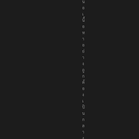
น
อ
เ
นื้
อ
ห
า
อ
ย่
า
ง
ถู
ก
ต้
อ
ง
เ
ป็
น
ก
ล
า
ง