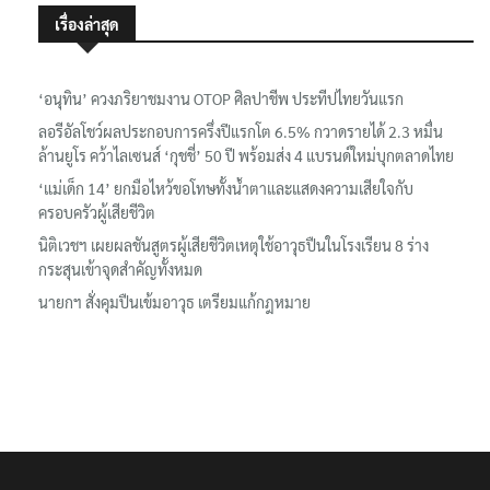
เรื่องล่าสุด
‘อนุทิน’ ควงภริยาชมงาน OTOP ศิลปาชีพ ประทีปไทยวันแรก
ลอรีอัลโชว์ผลประกอบการครึ่งปีแรกโต 6.5% กวาดรายได้ 2.3 หมื่น
ล้านยูโร คว้าไลเซนส์ ‘กุชชี่’ 50 ปี พร้อมส่ง 4 แบรนด์ใหม่บุกตลาดไทย
‘แม่เด็ก 14’ ยกมือไหว้ขอโทษทั้งน้ำตาและแสดงความเสียใจกับ
ครอบครัวผู้เสียชีวิต
นิติเวชฯ เผยผลชันสูตรผู้เสียชีวิตเหตุใช้อาวุธปืนในโรงเรียน 8 ร่าง
กระสุนเข้าจุดสำคัญทั้งหมด
นายกฯ สั่งคุมปืนเข้มอาวุธ เตรียมแก้กฎหมาย