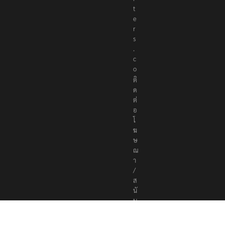
t
e
r
s
.
c
o
ติ
ด
ต่
อ
โ
ฆ
ษ
ณ
า
/
ส
นั
บ
ส
นุ