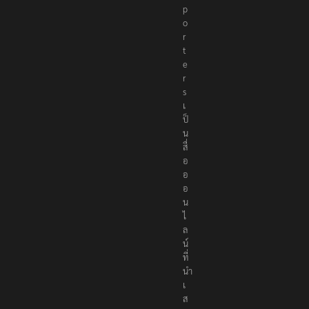
p
o
r
t
e
r
s
เ
ป็
น
สื่
อ
อ
อ
น
ไ
ล
น์
ที่
นำ
เ
ส