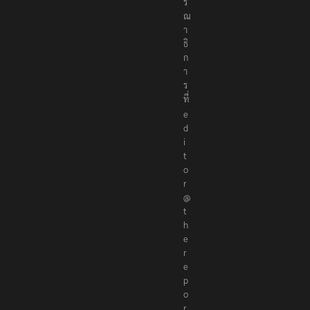
ร
ณ
า
ธิ
ก
า
ร
ที่
e
d
i
t
o
r
@
t
h
e
r
e
p
o
r