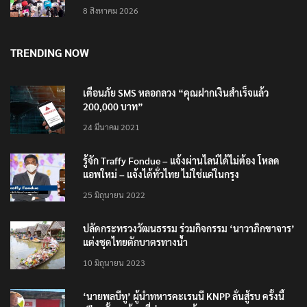
8 สิงหาคม 2026
TRENDING NOW
เตือนภัย SMS หลอกลวง “คุณฝากเงินสำเร็จแล้ว
200,000 บาท”
24 มีนาคม 2021
รู้จัก Traffy Fondue – แจ้งผ่านไลน์ได้ไม่ต้อง โหลด
แอพใหม่ – แจ้งได้ทั่วไทย ไม่ใช่แค่ในกรุง
25 มิถุนายน 2022
ปลัดกระทรวงวัฒนธรรม ร่วมกิจกรรม ‘นาวาภิกขาจาร’
แต่งชุดไทยตักบาตรทางน้ำ
10 มิถุนายน 2023
‘นายพลบีทู’ ผู้นำทหารคะเรนนี KNPP ลั่นสู้รบ ครั้งนี้