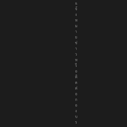
แ
จ้
ง
ห
ม
า
ย
ข่
า
ว
ห
รื
อ
ติ
ด
ต่
อ
ก
อ
ง
บ
ร