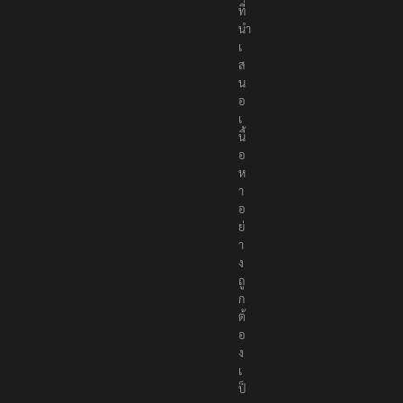
ที่
นำ
เ
ส
น
อ
เ
นื้
อ
ห
า
อ
ย่
า
ง
ถู
ก
ต้
อ
ง
เ
ป็