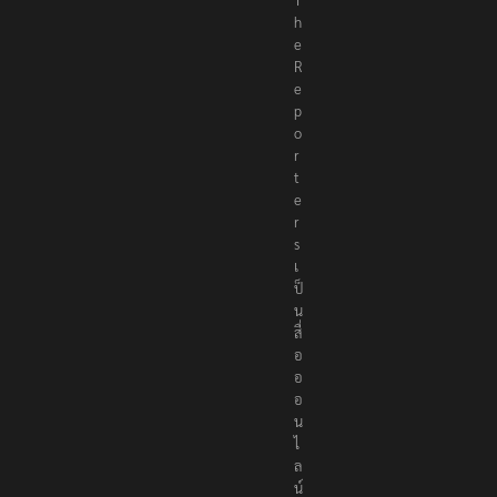
h
e
R
e
p
o
r
t
e
r
s
เ
ป็
น
สื่
อ
อ
อ
น
ไ
ล
น์