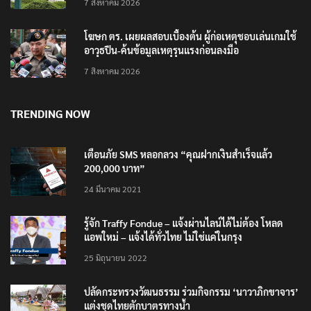
7 สิงหาคม 2026
โฆษก ตร. เผยผลสอบเบื้องต้น ผู้ก่อเหตุชอบเล่นเกมใช้
อาวุธปืน-ค้นข้อมูลเหตุรุนแรงก่อนลงมือ
7 สิงหาคม 2026
TRENDING NOW
เตือนภัย SMS หลอกลวง “คุณฝากเงินสำเร็จแล้ว
200,000 บาท”
24 มีนาคม 2021
รู้จัก Traffy Fondue – แจ้งผ่านไลน์ได้ไม่ต้อง โหลด
แอพใหม่ – แจ้งได้ทั่วไทย ไม่ใช่แค่ในกรุง
25 มิถุนายน 2022
ปลัดกระทรวงวัฒนธรรม ร่วมกิจกรรม ‘นาวาภิกขาจาร’
แต่งชุดไทยตักบาตรทางน้ำ