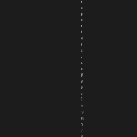
r
e
p
o
r
t
e
r
s
.
c
o
ติ
ด
ต่
อ
โ
ฆ
ษ
ณ
า
/
ส