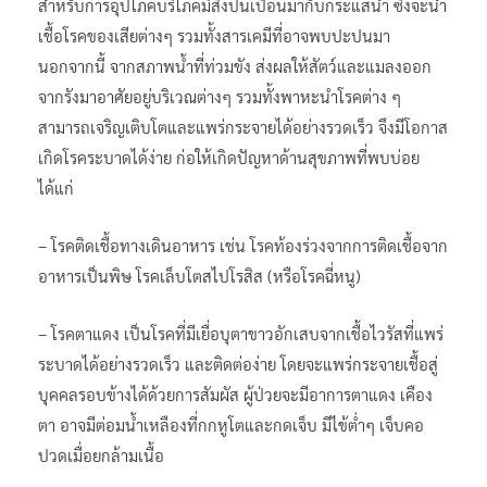
สำหรับการอุปโภคบริโภคมีสิ่งปนเปื้อนมากับกระแสน้ำ ซึ่งจะนำ
เชื้อโรคของเสียต่างๆ รวมทั้งสารเคมีที่อาจพบปะปนมา
นอกจากนี้ จากสภาพน้ำที่ท่วมขัง ส่งผลให้สัตว์และแมลงออก
จากรังมาอาศัยอยู่บริเวณต่างๆ รวมทั้งพาหะนำโรคต่าง ๆ
สามารถเจริญเติบโตและแพร่กระจายได้อย่างรวดเร็ว จึงมีโอกาส
เกิดโรคระบาดได้ง่าย ก่อให้เกิดปัญหาด้านสุขภาพที่พบบ่อย
ได้แก่
– โรคติดเชื้อทางเดินอาหาร เช่น โรคท้องร่วงจากการติดเชื้อจาก
อาหารเป็นพิษ โรคเล็บโตสไปโรสิส (หรือโรคฉี่หนู)
– โรคตาแดง เป็นโรคที่มีเยื่อบุตาขาวอักเสบจากเชื้อไวรัสที่แพร่
ระบาดได้อย่างรวดเร็ว และติดต่อง่าย โดยจะแพร่กระจายเชื้อสู่
บุคคลรอบข้างได้ด้วยการสัมผัส ผู้ป่วยจะมีอาการตาแดง เคือง
ตา อาจมีต่อมน้ำเหลืองที่กกหูโตและกดเจ็บ มีไข้ต่ำๆ เจ็บคอ
ปวดเมื่อยกล้ามเนื้อ