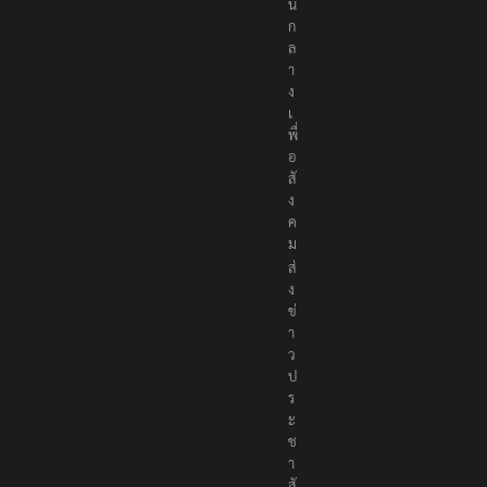
น
ก
ล
า
ง
เ
พื่
อ
สั
ง
ค
ม
ส่
ง
ข่
า
ว
ป
ร
ะ
ช
า
สั