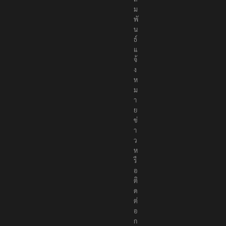
ม
พั
น
ธ์
แ
จ้
ง
ห
ม
า
ย
ข่
า
ว
ห
รื
อ
ติ
ด
ต่
อ
ก