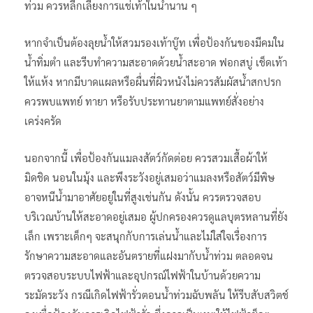
ท่วม ควรหลีกเลี่ยงการแช่เท้าในน้ำนาน ๆ
หากจำเป็นต้องลุยน้ำให้สวมรองเท้าบู๊ท เพื่อป้องกันของมีคมใน
น้ำทิ่มตำ และรีบทำความสะอาดด้วยน้ำสะอาด ฟอกสบู่ เช็ดเท้า
ให้แห้ง หากมีบาดแผลหรือผื่นที่ผิวหนังไม่ควรสัมผัสน้ำสกปรก
ควรพบแพทย์ ทายา หรือรับประทานยาตามแพทย์สั่งอย่าง
เคร่งครัด
นอกจากนี้ เพื่อป้องกันแมลงสัตว์กัดต่อย ควรสวมเสื้อผ้าให้
มิดชิด นอนในมุ้ง และพึงระวังอยู่เสมอว่าแมลงหรือสัตว์มีพิษ
อาจหนีน้ำมาอาศัยอยู่ในที่สูงเช่นกัน ดังนั้น ควรตรวจสอบ
บริเวณบ้านให้สะอาดอยู่เสมอ ผู้ปกครองควรดูแลบุตรหลานที่ยัง
เล็ก เพราะเด็กๆ จะสนุกกับการเล่นน้ำและไม่ใส่ใจเรื่องการ
รักษาความสะอาดและอันตรายที่แฝงมากับน้ำท่วม ตลอดจน
ตรวจสอบระบบไฟฟ้าและอุปกรณ์ไฟฟ้าในบ้านด้วยความ
ระมัดระวัง กรณีเกิดไฟฟ้ารั่วตอนน้ำท่วมฉับพลัน ให้รีบสับสวิตช์