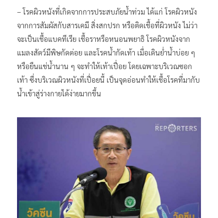
– โรคผิวหนังที่เกิดจากการประสบภัยน้ำท่วม ได้แก่ โรคผิวหนัง
จากการสัมผัสกับสารเคมี สิ่งสกปรก หรือติดเชื้อที่ผิวหนัง ไม่ว่า
จะเป็นเชื้อแบคทีเรีย เชื้อราหรือหนอนพยาธิ โรคผิวหนังจาก
แมลงสัตว์มีพิษกัดต่อย และโรคน้ำกัดเท้า เมื่อเดินย่ำน้ำบ่อย ๆ
หรือยืนแช่น้ำนาน ๆ จะทำให้เท้าเปื่อย โดยเฉพาะบริเวณซอก
เท้า ซึ่งบริเวณผิวหนังที่เปื่อยนี้ เป็นจุดอ่อนทำให้เชื้อโรคที่มากับ
น้ำเข้าสู่ร่างกายได้ง่ายมากขึ้น