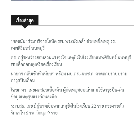
เรื่องล่าสุด
‘ยศชนัน’ ร่วมบริจาคโลหิต รพ. พระนั่งเกล้า ช่วยเหยื่อเหตุ รร.
เทพศิรินทร์ นนทบุรี
ตร. อยู่ระหว่างสอบสวนแรงจูงใจ เหตุยิงในโรงเรียนเทพศิรินทร์ นนทบุรี
พบเด็กก่อเหตุเครียดเรื่องเรียน
นายกฯ กลับเข้าทำเนียบฯ พร้อม ผบ.ตร.-ผบช.ก. คาดถกปราบปราม
อาวุธปืนเถื่อน
โฆษก ตร. เผยผลสอบเบื้องต้น ผู้ก่อเหตุชอบเล่นเกมใช้อาวุธปืน-ค้น
ข้อมูลเหตุรุนแรงก่อนลงมือ
รมว.สธ. เผย มีผู้บาดเจ็บจากเหตุยิงในโรงเรียน 22 ราย กระจายตัว
รักษาใน 6 รพ. วิกฤต 9 ราย