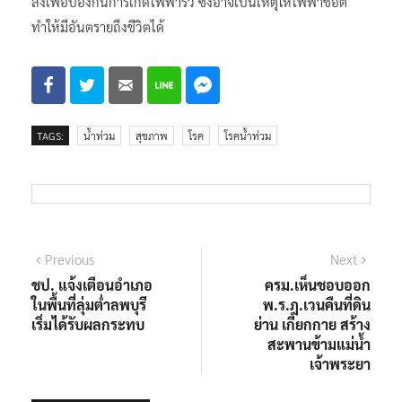
ลงเพื่อป้องกันการเกิดไฟฟ้ารั่ว ซึ่งอาจเป็นเหตุให้ไฟฟ้าช็อต
ทำให้มีอันตรายถึงชีวิตได้
TAGS:
น้ำท่วม
สุขภาพ
โรค
โรคน้ำท่วม
แนะแนว
Previous
Next
Previous
Next
post:
post:
ชป. แจ้งเตือนอำเภอ
ครม.เห็นชอบออก
เรื่อง
ในพื้นที่ลุ่มต่ำลพบุรี
พ.ร.ฎ.เวนคืนที่ดิน
เริ่มได้รับผลกระทบ
ย่าน เกียกกาย สร้าง
สะพานข้ามแม่น้ำ
เจ้าพระยา