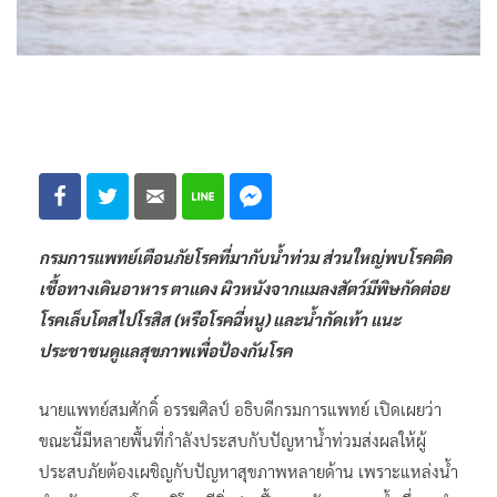
กรมการแพทย์เตือนภัยโรคที่มากับน้ำท่วม ส่วนใหญ่พบโรคติด
เชื้อทางเดินอาหาร ตาแดง ผิวหนังจากแมลงสัตว์มีพิษกัดต่อย
โรคเล็บโตสไปโรสิส (หรือโรคฉี่หนู) และน้ำกัดเท้า แนะ
ประชาชนดูแลสุขภาพเพื่อป้องกันโรค
นายแพทย์สมศักดิ์ อรรฆศิลป์ อธิบดีกรมการแพทย์ เปิดเผยว่า
ขณะนี้มีหลายพื้นที่กำลังประสบกับปัญหาน้ำท่วมส่งผลให้ผู้
ประสบภัยต้องเผชิญกับปัญหาสุขภาพหลายด้าน เพราะแหล่งน้ำ