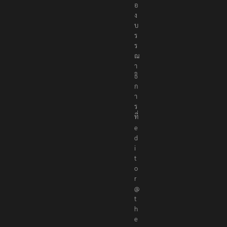
อ
ง
บ
ร
ร
ณ
า
ธิ
ก
า
ร
ที่
e
d
i
t
o
r
@
t
h
e