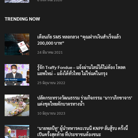
TRENDING NOW
เตือนภัย SMS หลอกลวง “คุณฝากเงินสำเร็จแล้ว
200,000 บาท”
24 มีนาคม 2021
รู้จัก Traffy Fondue – แจ้งผ่านไลน์ได้ไม่ต้อง โหลด
แอพใหม่ – แจ้งได้ทั่วไทย ไม่ใช่แค่ในกรุง
25 มิถุนายน 2022
ปลัดกระทรวงวัฒนธรรม ร่วมกิจกรรม ‘นาวาภิกขาจาร’
แต่งชุดไทยตักบาตรทางน้ำ
10 มิถุนายน 2023
‘นายพลบีทู’ ผู้นำทหารคะเรนนี KNPP ลั่นสู้รบ ครั้งนี้
เป็นครั้งสุดท้าย ที่ประชาชนต้องชนะ