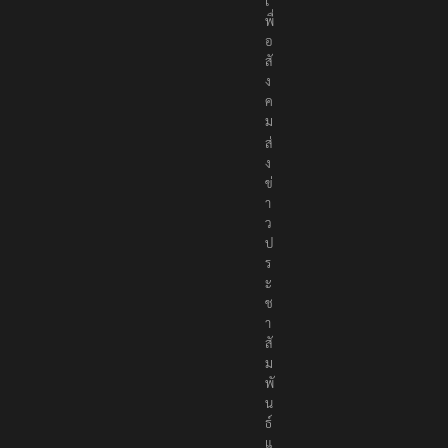
เ
พื่
อ
สั
ง
ค
ม
ส่
ง
ข่
า
ว
ป
ร
ะ
ช
า
สั
ม
พั
น
ธ์
แ