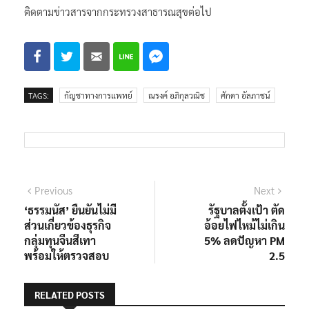
ติดตามข่าวสารจากกระทรวงสาธารณสุขต่อไป
TAGS:
กัญชาทางการแพทย์
ณรงค์ อภิกุลวณิช
ศักดา อัลภาชน์
แนะแนว
Previous
Next
Previous
Next
post:
post:
‘ธรรมนัส’ ยืนยันไม่มี
รัฐบาลตั้งเป้า ตัด
เรื่อง
ส่วนเกี่ยวข้องธุรกิจ
อ้อยไฟไหม้ไม่เกิน
กลุ่มทุนจีนสีเทา
5% ลดปัญหา PM
พร้อมให้ตรวจสอบ
2.5
RELATED POSTS