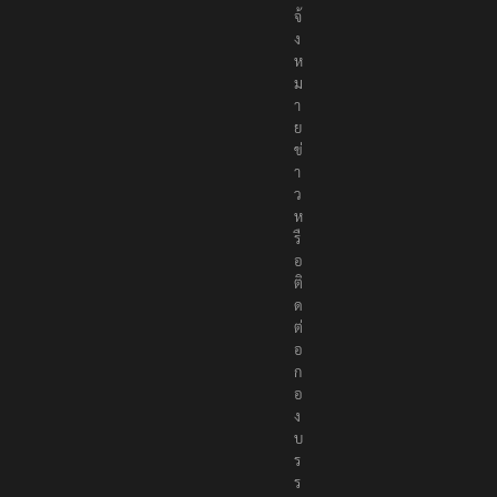
จ้
ง
ห
ม
า
ย
ข่
า
ว
ห
รื
อ
ติ
ด
ต่
อ
ก
อ
ง
บ
ร
ร