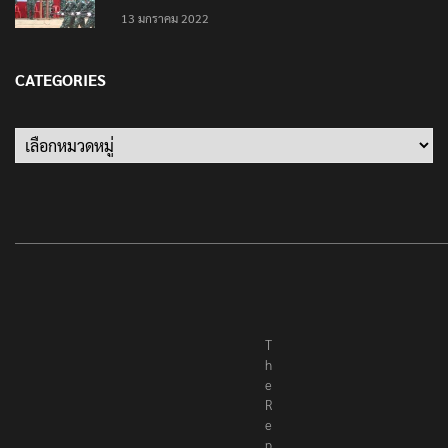
13 มกราคม 2022
CATEGORIES
Categories
T
h
e
R
e
p