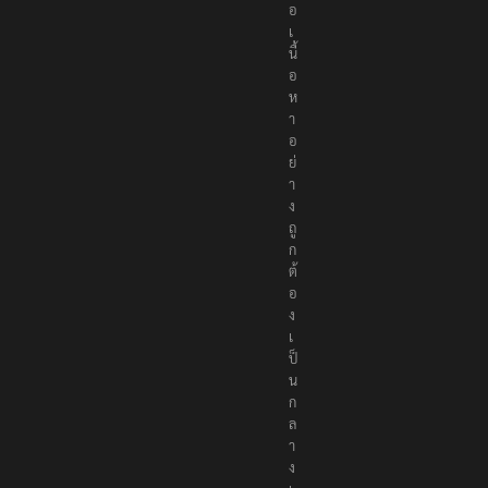
อ
เ
นื้
อ
ห
า
อ
ย่
า
ง
ถู
ก
ต้
อ
ง
เ
ป็
น
ก
ล
า
ง