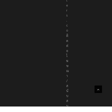
t
e
r
s
.
c
o
ติ
ด
ต่
อ
โ
ฆ
ษ
ณ
า
/
ส
นั
บ
ส
นุ
น