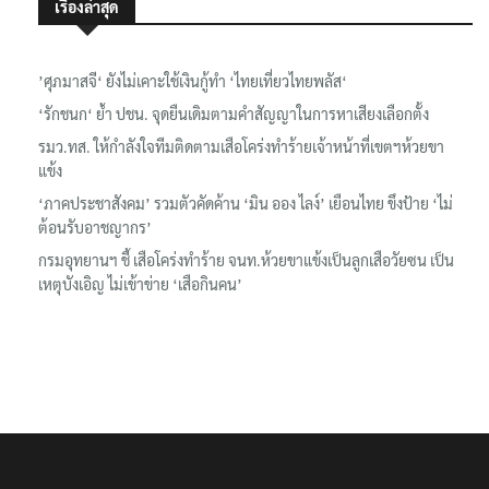
เรื่องล่าสุด
’ศุภมาสจี‘ ยังไม่เคาะใช้เงินกู้ทำ ‘ไทยเที่ยวไทยพลัส‘
‘รักชนก‘ ย้ำ ปชน. จุดยืนเดิมตามคำสัญญาในการหาเสียงเลือกตั้ง
รมว.ทส. ให้กำลังใจทีมติดตามเสือโคร่งทำร้ายเจ้าหน้าที่เขตฯห้วยขา
แข้ง
‘ภาคประชาสังคม’ รวมตัวคัดค้าน ‘มิน ออง ไลง์’ เยือนไทย ขึงป้าย ‘ไม่
ต้อนรับอาชญากร’
กรมอุทยานฯ ชี้ เสือโคร่งทำร้าย จนท.ห้วยขาแข้งเป็นลูกเสือวัยซน เป็น
เหตุบังเอิญ ไม่เข้าข่าย ‘เสือกินคน’