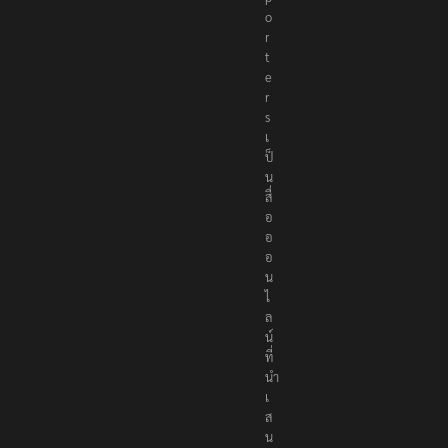
o
r
t
e
r
s
เ
ป็
น
สื่
อ
อ
อ
น
ไ
ล
น์
ที่
นำ
เ
ส
น