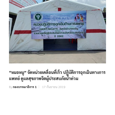
“หมอหนู” จัดหน่วยเคลื่อนที่เร็ว ปฏิบัติการฉุกเฉินทางการ
แพทย์ ดูแลสุขภาพจิตผู้ประสบภัยน้ำท่วม
By
กองบรรณาธิการ 1
17 กันยายน 2019