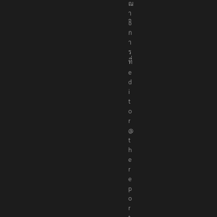
ณ
า
ธิ
ก
า
ร
ที่
e
d
i
t
o
r
@
t
h
e
r
e
p
o
r