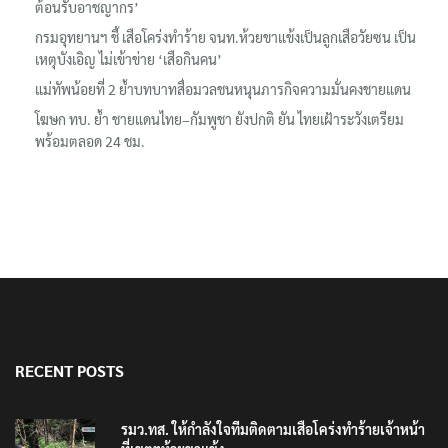
‘ภาคประชาสังคม’ รวมตัวคัดค้าน ‘มิน ออง ไลง์’ เยือนไทย ขึงป้าย ‘ไม่
ต้อนรับอาชญากร’
กรมอุทยานฯ ชี้ เสือโคร่งทำร้าย จนท.ห้วยขาแข้งเป็นลูกเสือวัยซน เป็น
เหตุบังเอิญ ไม่เข้าข่าย ‘เสือกินคน’
แม่ทัพน้อยที่ 2 ย้ำบทบาทสื่อมวลชนหนุนภารกิจความมั่นคงชายแดน
โฆษก ทบ. ย้ำ ชายแดนไทย–กัมพูชา ยังปกติ ยัน ไทยเฝ้าระวังเตรียม
พร้อมตลอด 24 ชม.
RECENT POSTS