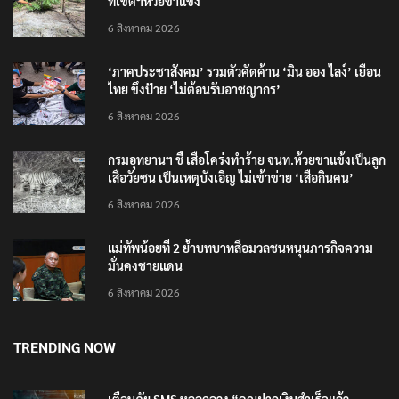
รมว.ทส. ให้กำลังใจทีมติดตามเสือโคร่งทำร้ายเจ้าหน้า
ที่เขตฯห้วยขาแข้ง
6 สิงหาคม 2026
‘ภาคประชาสังคม’ รวมตัวคัดค้าน ‘มิน ออง ไลง์’ เยือน
ไทย ขึงป้าย ‘ไม่ต้อนรับอาชญากร’
6 สิงหาคม 2026
กรมอุทยานฯ ชี้ เสือโคร่งทำร้าย จนท.ห้วยขาแข้งเป็นลูก
เสือวัยซน เป็นเหตุบังเอิญ ไม่เข้าข่าย ‘เสือกินคน’
6 สิงหาคม 2026
แม่ทัพน้อยที่ 2 ย้ำบทบาทสื่อมวลชนหนุนภารกิจความ
มั่นคงชายแดน
6 สิงหาคม 2026
TRENDING NOW