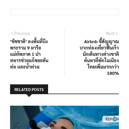
แนะแนว
Previous
Next
Previous
Next
post:
post:
’ชัชชาติ’ ลงพื้นที่บึง
Airbnb ชี้สัญญาณ
เรื่อง
พระราม 9 หารือ
บวกท่องเที่ยวฟื้นเร็ว
แม่ทัพภาค 1 นำ
นักเดินทางต่างชาติ
ทหารช่วยแก้ขยะตัน
ค้นหาที่พักในเมือง
ท่อ และน้ำท่วม
ไทยเพิ่มมากกว่า
180%
RELATED POSTS