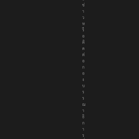
ย
ข่
า
ว
ห
รื
อ
ติ
ด
ต่
อ
ก
อ
ง
บ
ร
ร
ณ
า
ธิ
ก
า