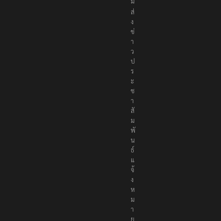
ค
ม
ส่
ง
ข่
า
ว
ป
ร
ะ
ช
า
สั
ม
พั
น
ธ์
แ
จ้
ง
ห
ม
า