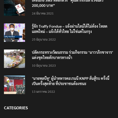
เตือนภัย SMS หลอกลวง “คุณฝากเงินสำเร็จแล้ว
200,000 บาท”
24 มีนาคม 2021
รู้จัก Traffy Fondue – แจ้งผ่านไลน์ได้ไม่ต้อง โหลด
แอพใหม่ – แจ้งได้ทั่วไทย ไม่ใช่แค่ในกรุง
25 มิถุนายน 2022
ปลัดกระทรวงวัฒนธรรม ร่วมกิจกรรม ‘นาวาภิกขาจาร’
แต่งชุดไทยตักบาตรทางน้ำ
10 มิถุนายน 2023
‘นายพลบีทู’ ผู้นำทหารคะเรนนี KNPP ลั่นสู้รบ ครั้งนี้
เป็นครั้งสุดท้าย ที่ประชาชนต้องชนะ
13 มกราคม 2022
CATEGORIES