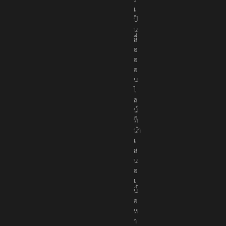
s
เ
ป็
น
สื่
อ
อ
อ
น
ไ
ล
น์
ที่
นำ
เ
ส
น
อ
เ
นื้
อ
ห