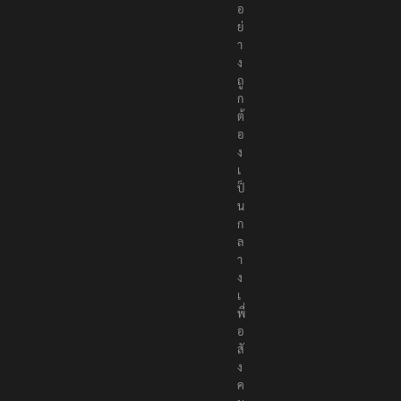
า
อ
ย่
า
ง
ถู
ก
ต้
อ
ง
เ
ป็
น
ก
ล
า
ง
เ
พื่
อ
สั
ง