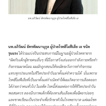
นพ.อภิวัฒน์ อัครพัฒนานุกูล ผู้ป่วยโรคฮีโมฟีเลีย เอ
นพ.อภิวัฒน์ อัครพัฒนานุกูล ผู้ป่วยโรคฮีโมฟีเลีย เอ ชนิด
รุนแรง
ได้ร่วมแบ่งปันประสบการณ์ในฐานะผู้ป่วยโรคหายาก
“ผิดกับเด็กผู้ชายคนอื่นๆ ที่มีโอกาสวิ่งเล่นออกกำลังกายหรือทำ
กิจกรรมผาดโผน ผมมักถูกสอนให้ระมัดระวังการทำกิจกรรม
แทบทุกประเภทในชีวิตประจำวันมาตั้งแต่จำความได้ นั่นเพราะ
โรคฮีโมฟีเลียที่เป็นมาตั้งแต่กำเนิดทำให้ผมเกิดอาการเลือดออก
ได้ง่ายกว่าคนทั่วไป ในอดีต โรคนี้ส่งผลต่อการใช้ชีวิตประจำวัน
พอสมควร ลองนึกภาพเด็กที่ต้องหาเส้นเลือดเพื่อฉีดยาบ่อยๆ
และขาดเรียนเป็นประจำเพื่อรักษาตัวในโรงพยาบาล แต่ผมโชค