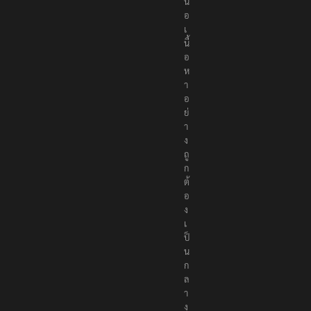
น
อ
เ
นื้
อ
ห
า
อ
ย่
า
ง
ถู
ก
ต้
อ
ง
เ
ป็
น
ก
ล
า
ง