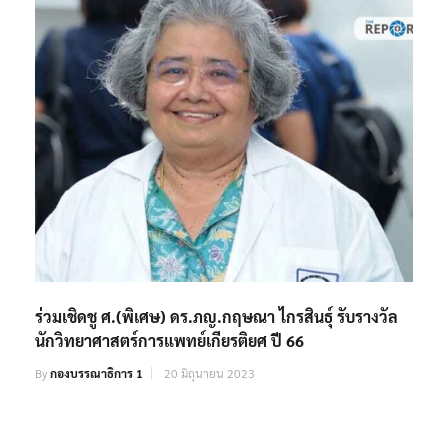
ร่วมเชิดชู ศ.(พิเศษ) ดร.ภญ.กฤษณา ไกรสินธุ์ รับรางวัล
นักวิทยาศาสตร์การแพทย์เกียรติยศ ปี 66
By
กองบรรณาธิการ 1
20 มิถุนายน 2023