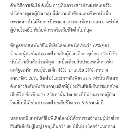
ด้วยวิธีการเดิมได้ ดังนั้น การเกิดภาวะสารต้านแฟคเตอร์จึง
ทำให้การดูแลผู้ป่วยกลุ่มนี้มีความซับซ้อนและท้าทายยิ่งขึ้น
เพราะหากไม่ได้รับการรักษาตามแนวทางที่เหมาะสม อาจทำให้
ผู้ป่วยโรคฮีโมฟีเลียพิการหรือเสียชีวิตได้ในที่สุด
ข้อมูลจากสหพันธ์ฮีโมฟีเลียโลกแสดงให้เห็นว่า 72% ของ
จำนวนผู้ป่วยในประเทศไทยเป็นผู้ป่วยเด็กอายุต่ำกว่า 18 ปี ซึ่ง
นับได้ว่าเป็นสัดส่วนที่สูงมากเมื่อเทียบกับประเทศอื่นๆ เช่น
สหรัฐอเมริกาพบผู้ป่วยเด็ก 45%, มาเลเซีย 39%, สหราช
อาณาจักร 26%, สิงคโปร์และเกาหลีเพียง 21% เท่านั้น ตัวเลข
ดังกล่าวยังสัมพันธ์กับอายุเฉลี่ยที่ผู้ป่วยฮีโมฟีเลียในประเทศไทย
เสียชีวิต คือเพียง 17.2 ปีเท่านั้น โดยสองปีที่ผ่านมา พบผู้ป่วย
โรคฮีโมฟีเลียในประเทศไทยเสียชีวิต ราว 5-6 รายต่อปี
นอกจากนี้ สหพันธ์ฮีโมฟีเลียโลกยังได้รวบรวมจำนวนผู้ป่วยโรค
ฮีโมฟีเลียวัยผู้ใหญ่ (อายุเกินกว่า 45 ปีขึ้นไป) โดยจำแนกตาม