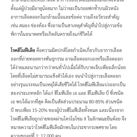
ตั้งแต่ผู้ป่วยมีอายุน้อยมาก ไม่ว่าจะเป็นรอยฟกช้ำบนผิวหนัง
อาการเลือดออกในกล้ามเนื้อและข้อต่อ รวมถึงอวัยวะสำคัญ
เช่น สมอง ช่องท้อง ซึ่งอาจเป็นสาเหตุสำคัญที่นำไปสู่ภาวะข้อ
พิการในอนาคตหรือเกิดอันตรายถึงแก่ชีวิตได้
โรคฮีโมฟีเลีย
คือความผิดปกติโดยกำเนิดเกี่ยวกับอาการเลือด
ออกที่ถ่ายทอดทางพันธุกรรม อาจเลือดออกเองหรือเลือดออก
ได้ง่ายและนานกว่ากว่าคนทั่วไปเมื่อได้รับบาดเจ็บเพียงเล็กน้อย
โดยที่เลือดไม่สามารถแข็งตัวได้เอง จนนำไปสู่ภาวะเลือดออก
อย่างรุนแรงจนเป็นเหตุให้เสียชีวิตได้ โรคฮีโมฟีเลียแบ่งออกเป็น
สองประเภทหลัก ได้แก่ ฮีโมฟีเลีย เอ และ ฮีโมฟีเลีย บี ซึ่งชนิด
เอ พบได้มากที่สุด คิดเป็นสัดส่วนประมาณ 80-85% ส่วนชนิด
บี พบเพียง 15-20% ของผู้ป่วยฮีโมฟีเลียทั้งหมด และเนื่องจาก
โรคฮีโมฟีเลียถูกถ่ายทอดผ่านโครโมโซม X ในลักษณะยีนด้อย จึง
หมายความว่าโรคฮีโมฟีเลียมักพบในประชากรเพศชาย โดย
ความชุกอยู่ที่ 1: 12,000 คน