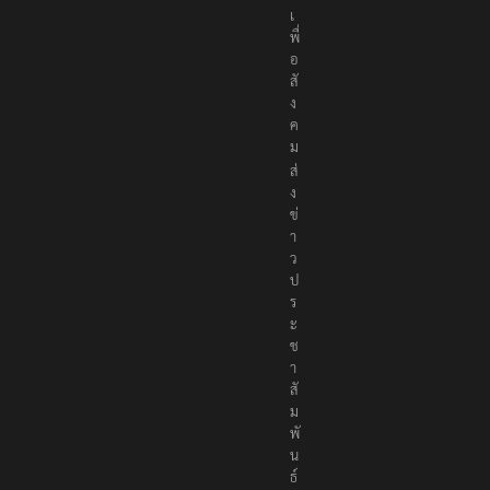
เ
พื่
อ
สั
ง
ค
ม
ส่
ง
ข่
า
ว
ป
ร
ะ
ช
า
สั
ม
พั
น
ธ์