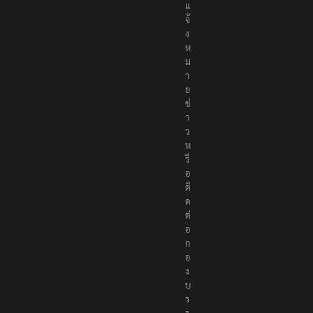
แ
จ้
ง
ห
ม
า
ย
ข่
า
ว
ห
รื
อ
ติ
ด
ต่
อ
ก
อ
ง
บ
ร
ร