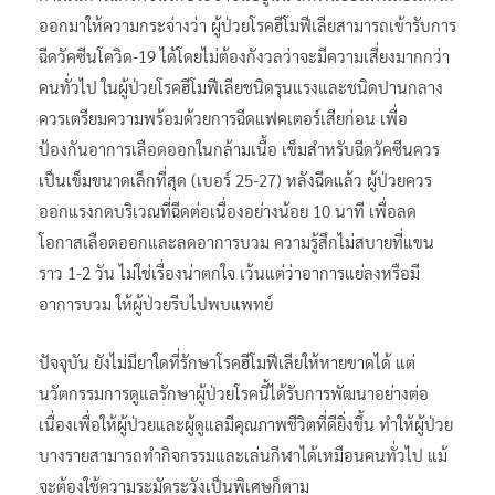
ออกมาให้ความกระจ่างว่า ผู้ป่วยโรคฮีโมฟีเลียสามารถเข้ารับการ
ฉีดวัคซีนโควิด-19 ได้โดยไม่ต้องกังวลว่าจะมีความเสี่ยงมากกว่า
คนทั่วไป ในผู้ป่วยโรคฮีโมฟีเลียชนิดรุนแรงและชนิดปานกลาง
ควรเตรียมความพร้อมด้วยการฉีดแฟคเตอร์เสียก่อน เพื่อ
ป้องกันอาการเลือดออกในกล้ามเนื้อ เข็มสำหรับฉีดวัคซีนควร
เป็นเข็มขนาดเล็กที่สุด (เบอร์ 25-27) หลังฉีดแล้ว ผู้ป่วยควร
ออกแรงกดบริเวณที่ฉีดต่อเนื่องอย่างน้อย 10 นาที เพื่อลด
โอกาสเลือดออกและลดอาการบวม ความรู้สึกไม่สบายที่แขน
ราว 1-2 วัน ไม่ใช่เรื่องน่าตกใจ เว้นแต่ว่าอาการแย่ลงหรือมี
อาการบวม ให้ผู้ป่วยรีบไปพบแพทย์
ปัจจุบัน ยังไม่มียาใดที่รักษาโรคฮีโมฟีเลียให้หายขาดได้ แต่
นวัตกรรมการดูแลรักษาผู้ป่วยโรคนี้ได้รับการพัฒนาอย่างต่อ
เนื่องเพื่อให้ผู้ป่วยและผู้ดูแลมีคุณภาพชีวิตที่ดียิ่งขึ้น ทำให้ผู้ป่วย
บางรายสามารถทำกิจกรรมและเล่นกีฬาได้เหมือนคนทั่วไป แม้
จะต้องใช้ความระมัดระวังเป็นพิเศษก็ตาม