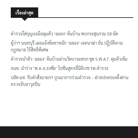
เรื่องล่าสุด
ตำรวจใส่กุญแจมือคุมตัว ‘ฉลอง’ ค้นบ้าน พบกระสุนรวม 58 นัด
ผู้ว่าฯ นนทบุรี เผยแจ้งข้อหาหนัก ‘ฉลอง’ เจตนาฆ่า ยัน ปฏิบัติตาม
กฎหมาย ไร้สิทธิพิเศษ
ตำรวจนำตัว ‘ฉลอง’ ค้นบ้านย่านวัดบางแพรก ชุด S.W.A.T. คุมตัวเข้ม
จนท. นำร่าง ’พ.ต.อ.ธงชัย‘ ไปชันสูตรที่นิติเวช รพ.ตำรวจ
ปลัด มท. รับคำสั่งนายกฯ บูรณาการร่วมตำรวจ – ฝ่ายปกครองตั้งด่าน
ตรวจจับอาวุธปืน