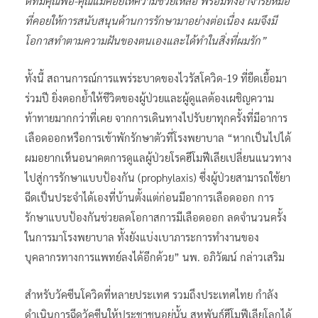
ดีที่มีคุณพ่อ-คุณแม่คอยให้ความช่วยเหลือ พร้อมทั้งอาจารย์หมอ
ที่คอยให้การสนับสนุนด้านการรักษามาอย่างต่อเนื่อง ผมจึงมี
โอกาสทำตามความฝันของตนเองและได้ทำในสิ่งที่ผมรัก”
ทั้งนี้ สถานการณ์การแพร่ระบาดของไวรัสโควิด-19 ที่ยืดเยื้อมา
ร่วมปี ยิ่งตอกย้ำให้ชีวิตของผู้ป่วยและผู้ดูแลต้องเผชิญความ
ท้าทายมากกว่าที่เคย จากการเดินทางไปรับยาทุกครั้งที่มีอาการ
เลือดออกหรือการเข้าพักรักษาตัวที่โรงพยาบาล “หากเป็นไปได้
ผมอยากเห็นอนาคตการดูแลผู้ป่วยโรคฮีโมฟีเลียเปลี่ยนแนวทาง
ไปสู่การรักษาแบบป้องกัน (prophylaxis) ซึ่งผู้ป่วยสามารถใช้ยา
ฉีดเป็นประจำได้เองที่บ้านตั้งแต่ก่อนมีอาการเลือดออก การ
รักษาแบบป้องกันช่วยลดโอกาสการมีเลือดออก ลดจำนวนครั้ง
ในการมาโรงพยาบาล ทั้งยังแบ่งเบาภาระการทำงานของ
บุคลากรทางการแพทย์ลงได้อีกด้วย” นพ. อภิวัฒน์ กล่าวเสริม
สำหรับวัคซีนโควิดที่หลายประเทศ รวมถึงประเทศไทย กำลัง
ดำเนินการฉีดวัคซีนให้ประชาชนอยู่นั้น สหพันธ์ฮีโมฟีเลียโลกได้