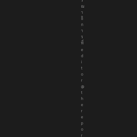
ณ
า
ธิ
ก
า
ร
ที่
e
d
i
t
o
r
@
t
h
e
r
e
p
o
r