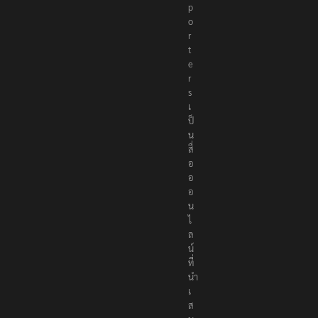
p
o
r
t
e
r
s
เ
ป็
น
สื่
อ
อ
อ
น
ไ
ล
น์
ที่
นำ
เ
ส