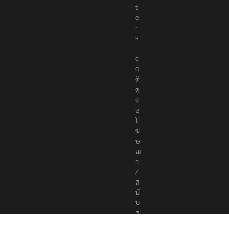
t
e
r
s
.
c
o
ติ
ด
ต่
อ
โ
ฆ
ษ
ณ
า
/
ส
นั
บ
ส
นุ