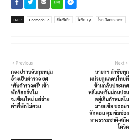
TAGS:
Haemophilia
ฮีโมฟีเลีย
โควิด-19
โรคเลือดออกง่าย
แนะแนว
Previous
Next
Previous
Next
post:
post:
กองปราบจับกุมหนุ่ม
นายกฯ กำชับทุก
เรื่อง
อ้างเป็นตำรวจ ยศ
หน่วยดูแลคนไทยที่
‘พันตำรวจตรี’ เข้า
ข้ามกลับประเทศ
พักรีสอร์ทใน
หลังเลยวันผ่อนปรน
จ.เชียงใหม่ แต่จ่าย
อยู่เกินกำหนดใน
ค่าที่พักไม่ครบ
มาเลเซีย ขออย่า
ลักลอบ คุมเข้มช่อง
ทางธรรมชาติ-สกัด
โควิด