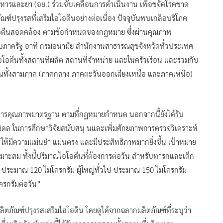
ารและยา (อย.) ร่วมขับเคลื่อนการดำเนินงาน เพื่อขจัดโรคขาด
์ปรุงรสที่เสริมไอโอดีนอย่างต่อเนื่อง ปัจจุบันพบเกลือบริโภค
อดีนสอดคล้อง ตามข้อกำหนดของกฎหมาย ซึ่งผ่านคุณภาพ
มกับภาครัฐ อาทิ กรมอนามัย สำนักงานสาธารณสุขจังหวัดทั่วประเทศ
อโอดีนทั้งสถานที่ผลิต สถานที่จำหน่าย และในครัวเรือน และร่วมกับ
ีนทั้งสามภาค (ภาคกลาง ภาคตะวันออกเฉียงเหนือ และภาคเหนือ)
าหารคุณภาพมาตรฐาน ตามที่กฎหมายกำหนด นอกจากนี้ยังได้รับ
ดล ในการศึกษาวิจัยสนับสนุ นและเพิ่มศักยภาพการตรวจวิเคราะห์
ห้มีความแม่นยำ แม่นตรง และมีประสิทธิภาพมากยิ่งขึ้น เป้าหมาย
มาะสม ทั้งนี้ปริมาณไอโอดีนที่ต้องการต่อวัน สำหรับทารกและเด็ก
ปี ประมาณ 120 ไมโครกรัม ผู้ใหญ่ทั่วไป ประมาณ 150 ไมโครกรัม
รกรัมต่อวัน”
ผลิตภัณฑ์ปรุงรสเสริมไอโอดีน โดยดูได้จากฉลากผลิตภัณฑ์ที่ระบุว่า