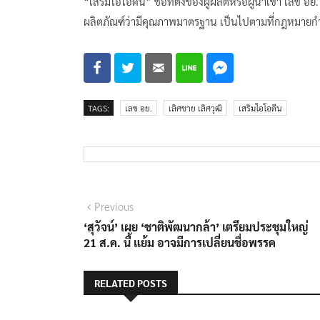
“เสริมไอโอดีน” ชื่อที่ตั้งของผู้ผลิตหรือผู้นำเข้า เลข อ
ผลิตภัณฑ์ว่ามีคุณภาพมาตรฐาน เป็นไปตามที่กฎหมาย
TAGS:
เลข อย.
เลิศชาย เลิศวุฒิ
เสริมไอโอดีน
แนะแนว
Previous
Previous
post:
‘สุวัจน์’ เผย ‘ชาติพัฒนากล้า’ เตรียมประชุมใหญ่
เรื่อง
21 ส.ค. นี้ แย้ม อาจมีการเปลี่ยนชื่อพรรค
RELATED POSTS