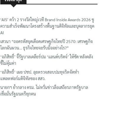
‘AIS’ คว้า 2 รางวัลใหญ่เวที Brand Inside Awards 2026 ชู
ความสำเร็จพัฒนาโครงสร้างพื้นฐานดิจิทัลและบุคลากรยุค
AI
เสวนา “ถอดรหัสจุดเดือดเศรษฐกิจไทยปี 2570: เศรษฐกิจ
โลกผันผวน… ธุรกิจไทยจะรับมืออย่างไร?”
‘อภิสิทธิ์’ จี้รัฐบาลเคลียร์ปม ‘แลนด์บริดจ์’ ให้ชัด หลังคลัง
ชี้ไม่คุ้มค่า
‘อภิสิทธิ์’ เผย ปชป. ลุยตรวจสอบปมทุจริตจัดทำ
แพลตฟอร์มดิจิทัลของ สสว.
นายกฯ ย้ำกลาง ครม. ไม่หวั่นข่าวลือเสถียรภาพรัฐบาล
เชื่อมั่นรัฐมนตรีทุกคน