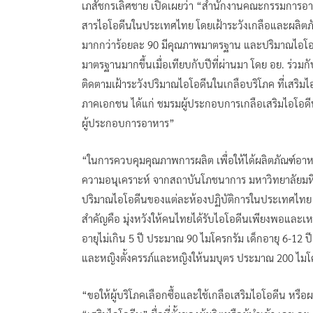
เภสัชกรเลิศชาย เปิดเผยว่า “สำนักงานคณะกรรมการอาห
สารไอโอดีนในประเทศไทย โดยเฝ้าระวังเกลือและผลิตภัณฑ
มากกว่าร้อยละ 90 มีคุณภาพมาตรฐาน และปริมาณไอโ
มาตรฐานมากขึ้นเมื่อเทียบกับปีที่ผ่านมา โดย อย. ร่ว
ติดตามเฝ้าระวังปริมาณไอโอดีนในเกลือบริโภค ที่เสริมไ
ภาคเอกชน ได้แก่ ชมรมผู้ประกอบการเกลือเสริมไอโอด
ผู้ประกอบการอาหาร”
“ในการควบคุมคุณภาพการผลิต เพื่อให้ได้ผลิตภัณฑ์อ
ความอนุเคราะห์ จากสถาบันโภชนาการ มหาวิทยาลัยมหิ
ปริมาณไอโอดีนของแต่ละห้องปฏิบัติการในประเทศไทย ใ
สำคัญคือ มุ่งหวังให้คนไทยได้รับไอโอดีนเพียงพอและเห
อายุไม่เกิน 5 ปี ประมาณ 90 ไมโครกรัม เด็กอายุ 6-12 
และหญิงตั้งครรภ์และหญิงให้นมบุตร ประมาณ 200 ไมโค
“ขอให้ผู้บริโภคเลือกซื้อและใช้เกลือเสริมไอโอดีน หรือ