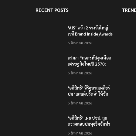
RECENT POSTS
TREN
‘AIS’ คว้า 2 รางวัลใหญ่
เวที Brand Inside Awards
2026 ชูความสำเร็จพัฒนา
5 สิงหาคม 2026
โครงสร้างพื้นฐานดิจิทัล
และบุคลากรยุค AI
เสวนา “ถอดรหัสจุดเดือด
เศรษฐกิจไทยปี 2570:
เศรษฐกิจโลกผันผวน…
5 สิงหาคม 2026
ธุรกิจไทยจะรับมือ
อย่างไร?”
‘อภิสิทธิ์’ จี้รัฐบาลเคลียร์
ปม ‘แลนด์บริดจ์’ ให้ชัด
หลังคลังชี้ไม่คุ้มค่า
5 สิงหาคม 2026
‘อภิสิทธิ์’ เผย ปชป. ลุย
ตรวจสอบปมทุจริตจัดทำ
แพลตฟอร์มดิจิทัลของ
5 สิงหาคม 2026