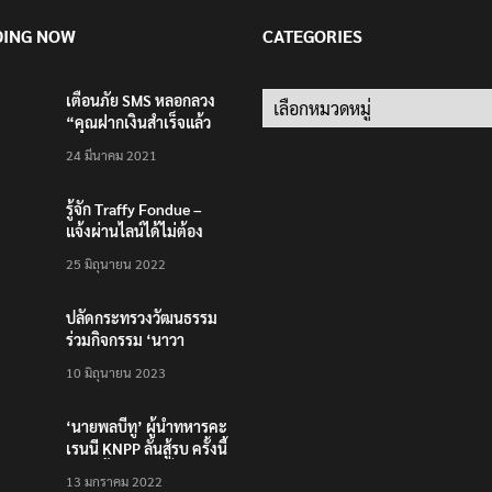
DING NOW
CATEGORIES
เตือนภัย SMS หลอกลวง
Categories
“คุณฝากเงินสำเร็จแล้ว
200,000 บาท”
24 มีนาคม 2021
รู้จัก Traffy Fondue –
แจ้งผ่านไลน์ได้ไม่ต้อง
โหลดแอพใหม่ – แจ้งได้
25 มิถุนายน 2022
ทั่วไทย ไม่ใช่แค่ในกรุง
ปลัดกระทรวงวัฒนธรรม
ร่วมกิจกรรม ‘นาวา
ภิกขาจาร’ แต่งชุดไทย
10 มิถุนายน 2023
ตักบาตรทางน้ำ
‘นายพลบีทู’ ผู้นำทหารคะ
เรนนี KNPP ลั่นสู้รบ ครั้งนี้
เป็นครั้งสุดท้าย ที่
13 มกราคม 2022