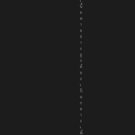
เ
นื้
อ
ห
า
อ
ย่
า
ง
ถู
ก
ต้
อ
ง
เ
ป็
น
ก
ล
า
ง
เ
พื่