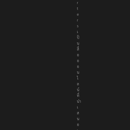
r
t
e
r
s
เ
ป็
น
สื่
อ
อ
อ
น
ไ
ล
น์
ที่
นำ
เ
ส
น
อ