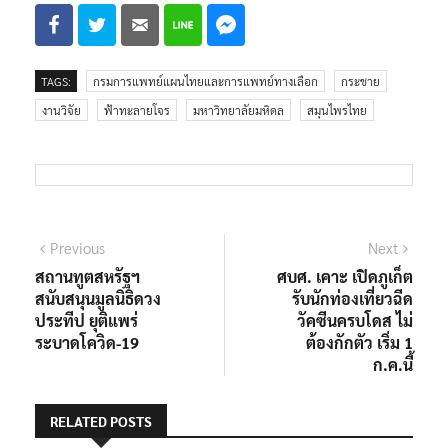
TAGS:
กรมการแพทย์แผนไทยและการแพทย์ทางเลือก
กระชาย
งานวิจัย
ฟ้าทะลายโจร
มหาวิทยาลัยมหิดล
สมุนไพรไทย
แนะแนว
Previous
Next
Previous
Next
post:
post:
สถานทูตสหรัฐฯ
ศบศ. เคาะ เปิดภูเก็ต
เรื่อง
สนับสนุนมูลนิธิดวง
รับนักท่องเที่ยวฉีด
ประทีป ยุติแพร่
วัคซีนครบโดส ไม่
ระบาดโควิด-19
ต้องกักตัว เริ่ม 1
ก.ค.นี้
RELATED POSTS