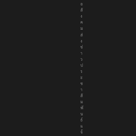
อ
สั
ง
ค
ม
ส่
ง
ข่
า
ว
ป
ร
ะ
ช
า
สั
ม
พั
น
ธ์
แ
จ้