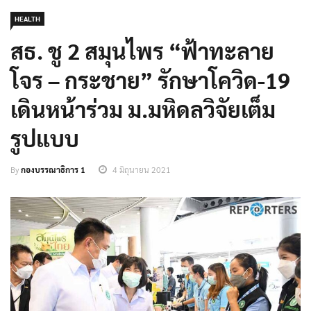
HEALTH
สธ. ชู 2 สมุนไพร “ฟ้าทะลาย
โจร – กระชาย” รักษาโควิด-19
เดินหน้าร่วม ม.มหิดลวิจัยเต็ม
รูปแบบ
By
กองบรรณาธิการ 1
4 มิถุนายน 2021