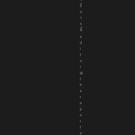
ธิ
ก
า
ร
ที่
e
d
i
t
o
r
@
t
h
e
r
e
p
o
r
t
e