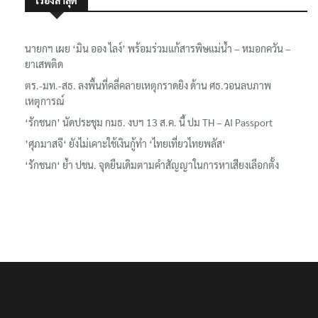
เรื่องล่าสุด
นายกฯ เผย ‘มิน ออง ไลง์’ พร้อมร่วมแก้สารพิษแม่น้ำ – หมอกควัน –
ยาเสพติด
ตร.-มท.-สธ. ลงพื้นที่คลี่คลายเหตุกราดยิง ด้าน ศธ.วอนลบภาพ
เหตุการณ์
‘รักชนก’ นัดประชุม กมธ. งบฯ 13 ส.ค. นี้ ปม TH – AI Passport
’ศุภมาสจี‘ ยังไม่เคาะใช้เงินกู้ทำ ‘ไทยเที่ยวไทยพลัส‘
‘รักชนก‘ ย้ำ ปชน. จุดยืนเดิมตามคำสัญญาในการหาเสียงเลือกตั้ง