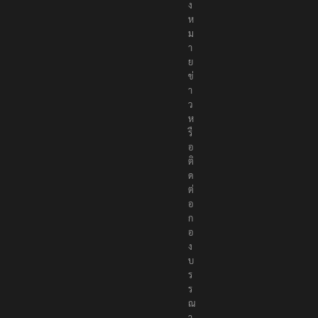
ง
ห
ม
า
ย
ข่
า
ว
ห
รื
อ
ติ
ด
ต่
อ
ก
อ
ง
บ
ร
ร
ณ
า