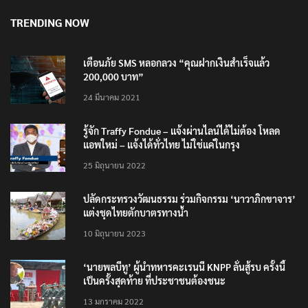
TRENDING NOW
เตือนภัย SMS หลอกลวง “คุณฝากเงินสำเร็จแล้ว
200,000 บาท”
24 มีนาคม 2021
รู้จัก Traffy Fondue – แจ้งผ่านไลน์ได้ไม่ต้อง โหลด
แอพใหม่ – แจ้งได้ทั่วไทย ไม่ใช่แค่ในกรุง
25 มิถุนายน 2022
ปลัดกระทรวงวัฒนธรรม ร่วมกิจกรรม ‘นาวาภิกขาจาร’
แต่งชุดไทยตักบาตรทางน้ำ
10 มิถุนายน 2023
‘นายพลบีทู’ ผู้นำทหารคะเรนนี KNPP ลั่นสู้รบ ครั้งนี้
เป็นครั้งสุดท้าย ที่ประชาชนต้องชนะ
13 มกราคม 2022