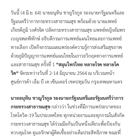
วันนี้ (4 มิ.ย. 64) นายอนุทิน ชาญวีรกูล รองนายกรัฐมนตรีและ
รัฐมนตรีว่าการกระทรวงสาธารณสุข พร้อมด้วย นายแพทย์
เกียรติภูมิ วงศ์รจิต ปลัดกระทรวงสาธารณสุข แพทย์หญิงอัมพร
เบญจพลพิทักษ์ อธิบดีกรมการแพทย์แผนไทยและการแพทย์
ทางเลือก เปิดกิจกรรมเผยแพร่องค์ความรู้การส่งเสริมสุขภาพ
ด้วยภูมิปัญญาการแพทย์แผนไทยในภาวะวิกฤตทางการแพทย์
และสาธารณสุข ครั้งที่ 1
“สมุนไพรไทย ทลายโรค ทลายโค
วิด”
จัดระหว่างวันที่ 2-14 มิถุนายน 2564 ณ บริเวณหน้า
ศูนย์การค้า เอ็ม บี เค เซ็นเตอร์ เขตปทุมวัน กรุงเทพมหานคร
นายอนุทิน ชาญวีรกูล รองนายกรัฐมนตรีและรัฐมนตรีว่าการ
กระทรวงสาธารณสุข
กล่าวว่า ในช่วงที่มีการแพร่ระบาดของ
โรคโควิด-19 ในประเทศไทย ทุกหน่วยงานและทุกกรมในสังกัด
กระทรวงสาธารณสุข ได้ร่วมมือกันเป็นหนึ่งเดียวเพื่อป้องกัน
ควบคุมโรค ดูแลรักษาผู้ติดเชื้ออย่างเต็มประสิทธิภาพ ขณะที่