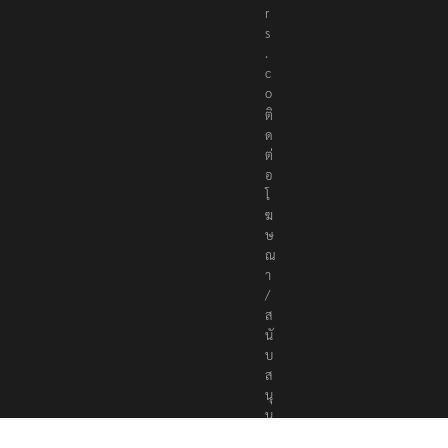
r
s
.
c
o
ติ
ด
ต่
อ
โ
ฆ
ษ
ณ
า
/
ส
นั
บ
ส
นุ
น
a