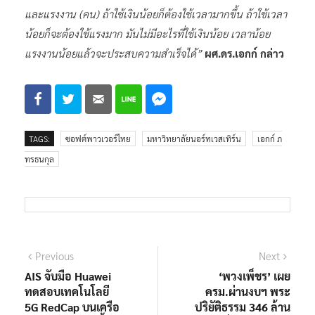
และแรงงาน (คน) ถ้าใช้เงินน้อยก็ต้องใช้เวลามากขึ้น ถ้าใช้เวลา
น้อยก็จะต้องใช้แรงมาก มันไม่มีอะไรที่ใช้เงินน้อย เวลาน้อย
แรงงานน้อยแล้วจะประสบความสำเร็จได้”
ผศ.ดร.เอกก์ กล่าว
TAGS:
ซอฟต์พาวเวอร์ไทย
มหาวิทยาลัยนอร์ทเวสเทิร์น
เอกก์ ภ
ทรธนกุล
แนะแนว
Previous
Next
Previous
Next
post:
post:
AIS จับมือ Huawei
‘พวงเพ็ชร’ เผย
เรื่อง
ทดสอบเทคโนโลยี
ครม.ผ่านงบฯ พระ
5G RedCap บนเครือ
ปริยัติธรรม 346 ล้าน