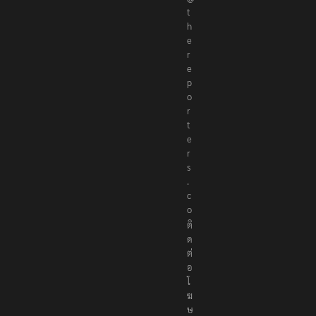
t
h
e
r
e
p
o
r
t
e
r
s
.
c
o
ติ
ด
ต่
อ
โ
ฆ
ษ