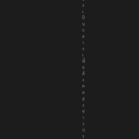
ง
เ
ป็
น
ก
ล
า
ง
เ
พื่
อ
สั
ง
ค
ม
ส่
ง
ข่
า
ว
ป
ร