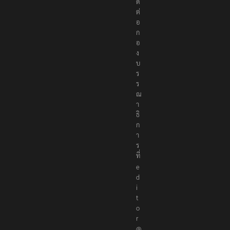
ด
ต่
อ
ก
อ
ง
บ
ร
ร
ณ
า
ธิ
ก
า
ร
ที่
e
d
i
t
o
r
@