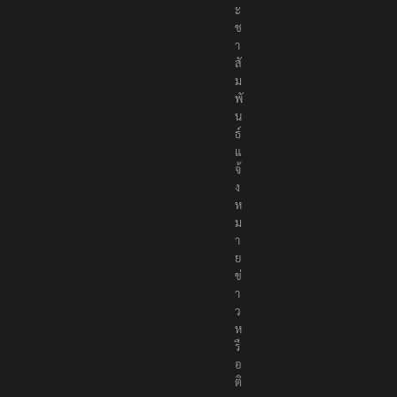
ะ
ช
า
สั
ม
พั
น
ธ์
แ
จ้
ง
ห
ม
า
ย
ข่
า
ว
ห
รื
อ
ติ