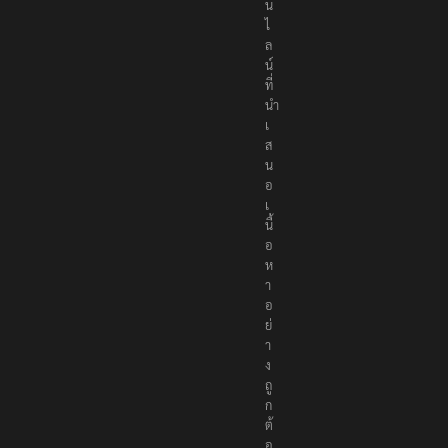
น
ไ
ล
น์
ที่
นำ
เ
ส
น
อ
เ
นื้
อ
ห
า
อ
ย่
า
ง
ถู
ก
ต้
อ