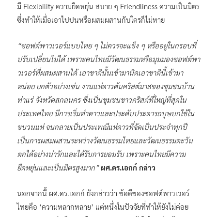
มี Flexibility ความยืดหยุ่น สบาย ๆ Friendliness ความเป็นมิตร
ซึ่งทำให้เมื่อเอาไปปนหรือผสมผสานกับใครก็ไม่หาย
“ซอฟต์พาวเวอร์แบบไทย ๆ ไม่ควรจะแข็ง ๆ หรืออยู่ในกรอบที่
ปรับเปลี่ยนไม่ได้ เพราะคนไทยมีวัฒนธรรมหรือมุมมองซอฟต์พา
วเวอร์ที่ผสมผสานได้ เอาชาตินั้นเข้ามานิดเอาชาตินี้เข้ามา
หน่อย ยกตัวอย่างเช่น งานแห่ดาวต้นคริสต์มาสของชุมชนบ้าน
ท่าแร่ จังหวัดสกลนคร ซึ่งเป็นชุมชนชาวคริสต์ที่ใหญ่ที่สุดใน
ประเทศไทย มีการเริ่มทำดาวและประดับประดารถบุษบกใช้ใน
ขบวนแห่ จนกลายเป็นประเพณีแห่ดาวที่จัดเป็นประจำทุกปี
เป็นการผสมผสานระหว่างวัฒนธรรมไทยและวัฒนธรรมตะวัน
ตกได้อย่างน่ารักและได้รับการยอมรับ เพราะคนไทยมีความ
ยืดหยุ่นและเป็นมิตรสูงมาก”
ผศ.ดร.เอกก์ กล่าว
นอกจากนี้ ผศ.ดร.เอกก์ ยังกล่าวว่า ข้อดีของซอฟต์พาวเวอร์
ไทยคือ ‘ความหลากหลาย’ แต่หนึ่งในปัจจัยที่ทำให้ยังไม่ค่อย