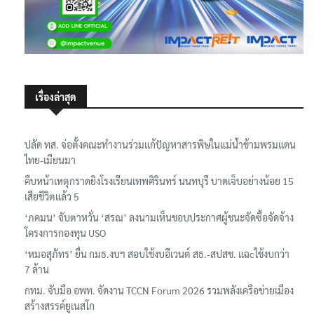
เรื่องล่าสุด
ปลัด ทส. จ่อตั้งคณะทำงานร่วมแก้ปัญหาสารพิษในแม่น้ำข้ามพรมแดน
ไทย-เมียนมา
คืบหน้าเหตุกราดยิงโรงเรียนเทพศิรินทร์ นนทบุรี บาดเจ็บอย่างน้อย 15
เสียชีวิตแล้ว 5
‘ภคมน’ จับตาหวั่น ‘สรณ’ ลงนามเห็นชอบประกาศผู้ชนะจัดซื้อจัดจ้าง
โครงการกองทุน USO
‘หมอสุภัทร’ ยื่น กมธ.งบฯ สอบใช้งบอีเวนต์ สธ.-สปสช. แฉcใช้งบกว่า
7 ล้าน
กทม. จับมือ อพท. จัดงาน TCCN Forum 2026 รวมพลังเครือข่ายเมือง
สร้างสรรค์ยูเนสโก