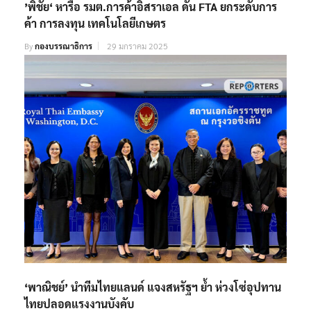
’พิชัย‘ หารือ รมต.การค้าอิสราเอล ดัน FTA ยกระดับการ
ค้า การลงทุน เทคโนโลยีเกษตร
By
กองบรรณาธิการ
29 มกราคม 2025
‘พาณิชย์’ นำทีมไทยแลนด์ แจงสหรัฐฯ ย้ำ ห่วงโซ่อุปทาน
ไทยปลอดแรงงานบังคับ