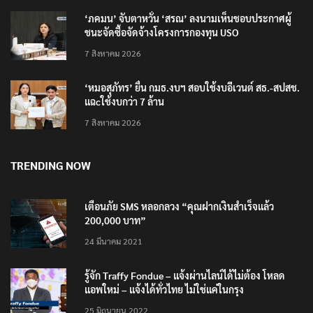
‘ภคมน’ จับตาหวั่น ‘สรณ’ ลงนามเห็นชอบประกาศผู้
ชนะจัดซื้อจัดจ้างโครงการกองทุน USO
7 สิงหาคม 2026
‘หมอสุภัทร’ ยื่น กมธ.งบฯ สอบใช้งบอีเวนต์ สธ.-สปสช.
แฉcใช้งบกว่า 7 ล้าน
7 สิงหาคม 2026
TRENDING NOW
เตือนภัย SMS หลอกลวง “คุณฝากเงินสำเร็จแล้ว
200,000 บาท”
24 มีนาคม 2021
รู้จัก Traffy Fondue – แจ้งผ่านไลน์ได้ไม่ต้อง โหลด
แอพใหม่ – แจ้งได้ทั่วไทย ไม่ใช่แค่ในกรุง
25 มิถุนายน 2022