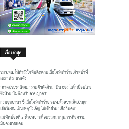
เรื่องล่าสุด
รมว.ทส. ให้กำลังใจทีมติดตามเสือโคร่งทำร้ายเจ้าหน้าที่
เขตฯห้วยขาแข้ง
‘ภาคประชาสังคม’ รวมตัวคัดค้าน ‘มิน ออง ไลง์’ เยือนไทย
ขึงป้าย ‘ไม่ต้อนรับอาชญากร’
กรมอุทยานฯ ชี้ เสือโคร่งทำร้าย จนท.ห้วยขาแข้งเป็นลูก
เสือวัยซน เป็นเหตุบังเอิญ ไม่เข้าข่าย ‘เสือกินคน’
แม่ทัพน้อยที่ 2 ย้ำบทบาทสื่อมวลชนหนุนภารกิจความ
มั่นคงชายแดน