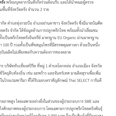
ตรัง
พร้อมบุคลากรในสังกัดร่วมต้อนรับ และได้นำคณะผู้ตรวจ
ื้นที่จังหวัดตรัง จำนวน 2 ราย
ำกัด ตำบลทุ่งกระบือ อำเภอย่านตาขาว จังหวัดตรัง ซึ่งมีนายบัณฑิต
ตรัง จำกัด ให้ข้อมูลด้านการปลูกพริกไทย พร้อมทั้งนำเยี่ยมชม
มทั้งเป็นพริกไทยตรังอินทรีย์ มาตรฐาน EU Organic ผ่านมาตรฐาน
า 100 ปี รวมทั้งเป็นพืชสมุนไพรที่มีสรรพคุณทางยา ด้วยเป็นหนึ่ง
ัจจุบันผลิตไม่เพียงพอกับความต้องการของตลาด
ริษัททับเที่ยงสปิริต ที่หมู่ 1 ตำบลโคกหล่อ อำเภอเมือง จังหวัด
ช้วัตถุดิบท้องถิ่น เช่น มะพร้าว และจันทร์เทศ มาผลิตสุราเพื่อเพิ่ม
าวในโรงแรมพาริมา ที่ได้รับมอบตราสัญลักษณ์ Thai SELECT การันตี
ีศักยภาพสูง โดยเฉพาะอย่างยิ่งในส่วนของผู้ประกอบการ SME และ
้เห็นถึงศักยภาพของผู้ประกอบการ โดยเฉพาะการปลูกพริกไทยตรังพันธุ์
มีมูลค่าสูงจำหน่ายกิโลกรัมละ 3,000 บาท ถือเป็นสินค้าที่มีราคาสูง