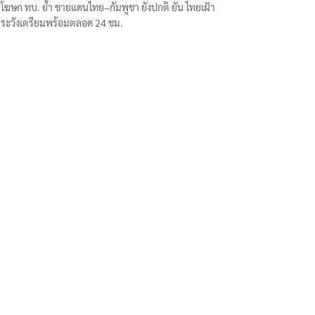
โฆษก ทบ. ย้ำ ชายแดนไทย–กัมพูชา ยังปกติ ยัน ไทยเฝ้า
ระวังเตรียมพร้อมตลอด 24 ชม.