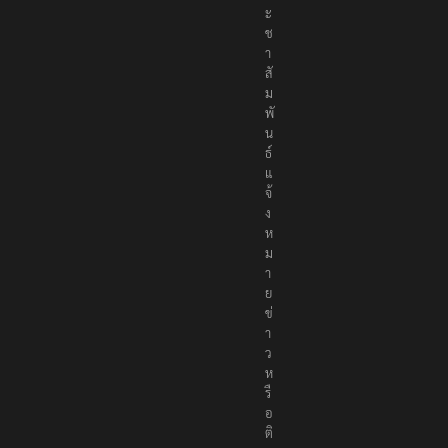
ะ
ช
า
สั
ม
พั
น
ธ์
แ
จ้
ง
ห
ม
า
ย
ข่
า
ว
ห
รื
อ
ติ