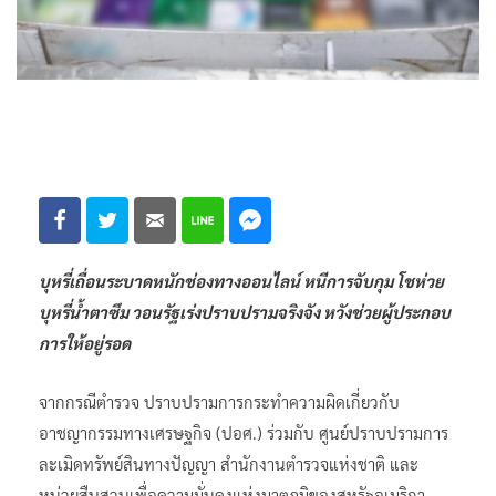
บุหรี่เถื่อนระบาดหนักช่องทางออนไลน์ หนีการจับกุม โชห่วย
บุหรี่น้ำตาซึม วอนรัฐเร่งปราบปรามจริงจัง หวังช่วยผู้ประกอบ
การให้อยู่รอด
จากกรณีตำรวจ ปราบปรามการกระทำความผิดเกี่ยวกับ
อาชญากรรมทางเศรษฐกิจ (ปอศ.) ร่วมกับ ศูนย์ปราบปรามการ
ละเมิดทรัพย์สินทางปัญญา สำนักงานตำรวจแห่งชาติ และ
หน่วยสืบสวนเพื่อความมั่นคงแห่งมาตุภูมิของสหรัฐอเมริกา