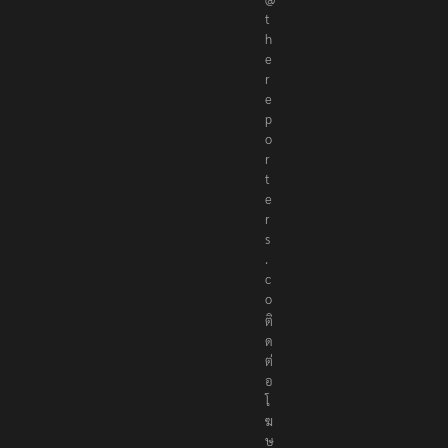
t
h
e
r
e
p
o
r
t
e
r
s
.
c
o
ติ
ด
ต่
อ
โ
ฆ
ษ