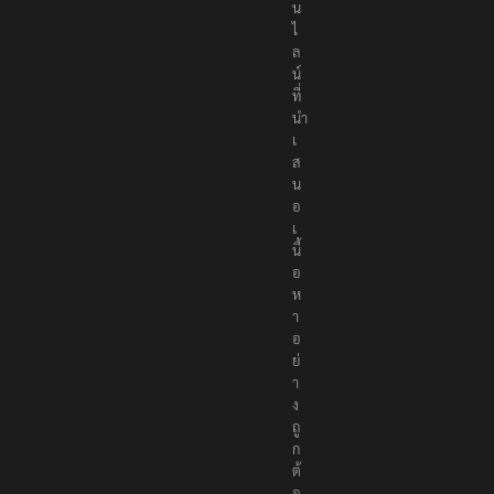
น
ไ
ล
น์
ที่
นำ
เ
ส
น
อ
เ
นื้
อ
ห
า
อ
ย่
า
ง
ถู
ก
ต้
อ