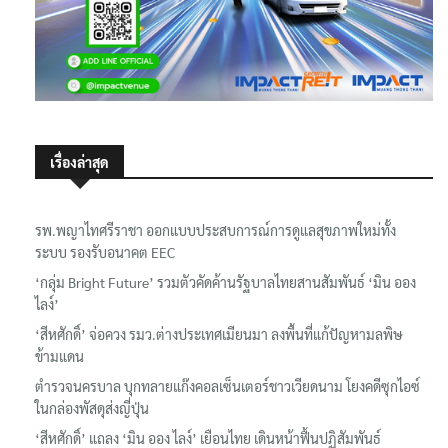
เรื่องล่าสุด
รพ.พญาไทศรีราชา ออกแบบประสบการณ์การดูแลสุขภาพใหม่ทั้ง
ระบบ รองรับอนาคต EEC
‘กลุ่ม Bright Future’ รวมตัวคัดค้านรัฐบาลไทยสานสัมพันธ์ ‘มิน ออง
ไลง์’
‘สีหศักดิ์’ จ่อควง รมว.ต่างประเทศเมียนมา ลงพื้นที่แก้ปัญหามลพิษ
ข้ามแดน
ตำรวจนครบาล บุกทลายแก๊งคอลเซ็นเตอร์ชาวเวียดนาม โยงคดีซุกไอซ์
ในกล่องพัสดุส่งญี่ปุ่น
‘สีหศักดิ์’ แถลง ‘มิน ออง ไลง์’ เยือนไทย เดินหน้าฟื้นปฏิสัมพันธ์