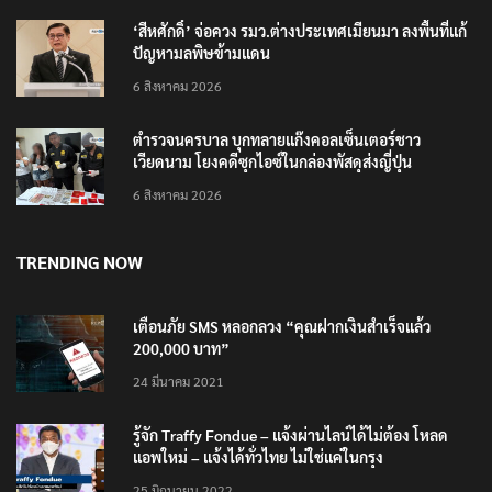
‘สีหศักดิ์’ จ่อควง รมว.ต่างประเทศเมียนมา ลงพื้นที่แก้
ปัญหามลพิษข้ามแดน
6 สิงหาคม 2026
ตำรวจนครบาล บุกทลายแก๊งคอลเซ็นเตอร์ชาว
เวียดนาม โยงคดีซุกไอซ์ในกล่องพัสดุส่งญี่ปุ่น
6 สิงหาคม 2026
TRENDING NOW
เตือนภัย SMS หลอกลวง “คุณฝากเงินสำเร็จแล้ว
200,000 บาท”
24 มีนาคม 2021
รู้จัก Traffy Fondue – แจ้งผ่านไลน์ได้ไม่ต้อง โหลด
แอพใหม่ – แจ้งได้ทั่วไทย ไม่ใช่แค่ในกรุง
25 มิถุนายน 2022