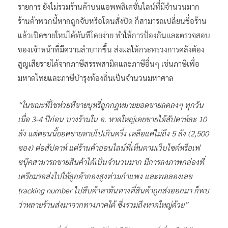
รายการ ยังไม่รวมร้านค้าบนแอพพลิเคชั่นไลน์ที่มีจำนวนมาก
ร้านค้าพวกนี้หากถูกจับหรือโดนสั่งปิด ก็สามารถเปลี่ยนชื่อร้าน
แล้วเปิดขายใหม่ได้ทันทีโดยง่าย ทำให้การป้องกันและตรวจสอบ
ของเจ้าหน้าที่มีความลำบากขึ้น ส่งผลให้กระทรวงการคลังต้อง
สูญเสียรายได้จากภาษีสรรพสามิตและภาษีอื่นๆ เช่นภาษีเพื่อ
มหาดไทยและภาษีบำรุงท้องถิ่นเป็นจำนวนมหาศาล
“ในขณะที่โชห่วยที่ขายบุหรี่ถูกกฎหมายยอดขายลดลงๆ ทุกวัน
เมื่อ 3-4 ปีก่อน บางร้านใน อ. หาดใหญ่เคยขายได้สัปดาห์ละ 10
ลัง แต่ตอนนี้ยอดขายหายไปเกินครึ่ง เหลือแค่ไม่ถึง 5 ลัง (2,500
ซอง) ต่อสัปดาห์ แต่ร้านค้าออนไลน์ที่เห็นตามเว็บไซต์หรือเฟ
ซบุ๊คสามารถขายสินค้าได้เป็นจำนวนมาก มีการลงภาพกล่องที่
เตรียมรอส่งไปให้ลูกค้ากองสูงท่วมกำแพง และพอลองเลข
tracking number ไปสืบค้าหาต้นทางที่สินค้าถูกส่งออกมา ก็พบ
ว่าหลายร้านส่งมาจากทางภาคใต้ ซึ่งรวมถึงหาดใหญ่ด้วย”