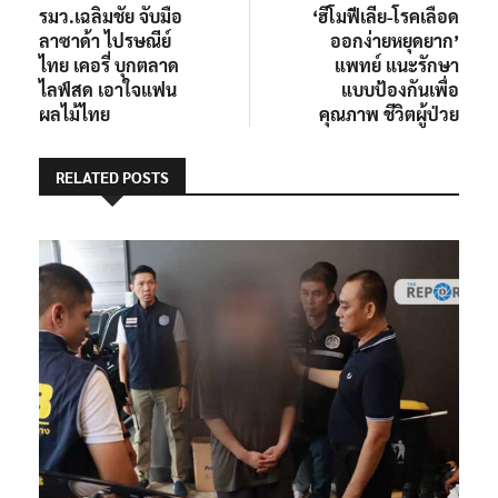
post:
post:
รมว.เฉลิมชัย จับมือ
‘ฮีโมฟีเลีย-โรคเลือด
เรื่อง
ลาซาด้า ไปรษณีย์
ออกง่ายหยุดยาก’
ไทย เคอรี่ บุกตลาด
แพทย์ แนะรักษา
ไลฟ์สด เอาใจแฟน
แบบป้องกันเพื่อ
ผลไม้ไทย
คุณภาพ ชีวิตผู้ป่วย
RELATED POSTS