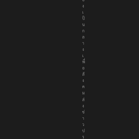
ง
เ
ป็
น
ก
ล
า
ง
เ
พื่
อ
สั
ง
ค
ม
ส่
ง
ข่
า
ว
ป
ร