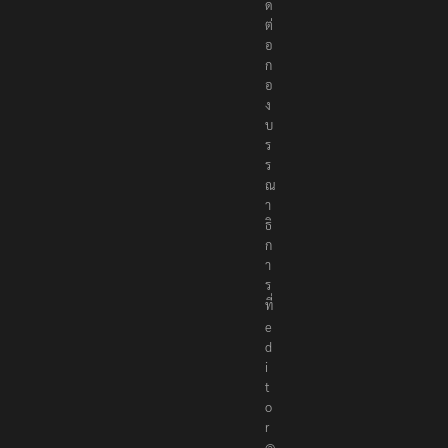
ด
ต่
อ
ก
อ
ง
บ
ร
ร
ณ
า
ธิ
ก
า
ร
ที่
e
d
i
t
o
r
@