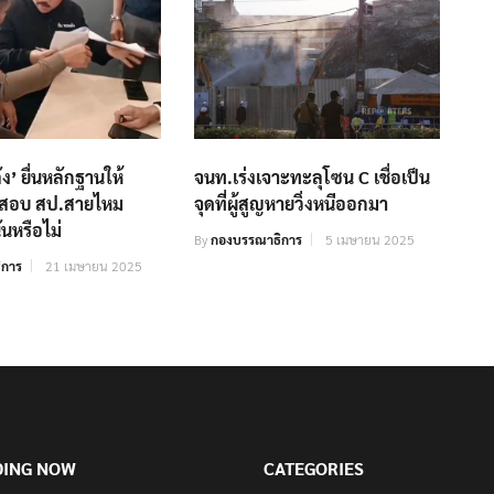
ง’ ยื่นหลักฐานให้
จนท.เร่งเจาะทะลุโซน C เชื่อเป็น
จสอบ สป.สายไหม
จุดที่ผู้สูญหายวิ่งหนีออกมา
ันหรือไม่
By
กองบรรณาธิการ
5 เมษายน 2025
ิการ
21 เมษายน 2025
DING NOW
CATEGORIES