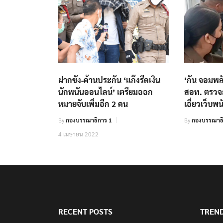
ฝากขัง-ค้านประกัน ‘แก๊งรีดเงิน
‘กัน จอมพลั
นักพนันออนไลน์’ เตรียมออก
สอท. ตรว
หมายจับเพิ่มอีก 2 คน
เอี่ยวเว็บพน
By
กองบรรณาธิการ 1
By
กองบรรณาธ
4 เมษายน 2022
RECENT POSTS
TREN