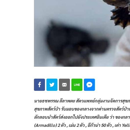
นายธชพรรณ ลีลาพตะ สัตวแพทย์กลุ่มงานจัดการสุขภาพสั
สุขภาพสัตว์ป่า รับมอบของกลางจากด่านตรวจสัตว์ป่าท
ลักลอบนำสัตว์ส่งออกไปยังประเทศอินเดีย ว่า ของกลาง
(Armadillo) 2 ตัว , เม่น 2 ตัว , อีกัวน่า 50 ตัว , เต่า 