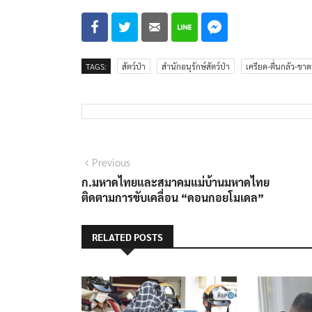
TAGS:
สัตว์ป่า
สำนักอนุรักษ์สัตว์ป่า
เครียด-ตื่นกลัว-ขาด
แนะแนว
Previous
Previous
post:
ก.มหาดไทยและสมาคมแม่บ้านมหาดไทย
เรื่อง
ติดตามการขับเคลื่อน “ดอนกอยโมเดล”
RELATED POSTS