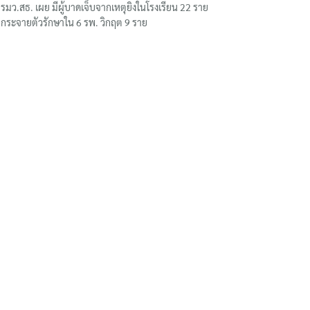
รมว.สธ. เผย มีผู้บาดเจ็บจากเหตุยิงในโรงเรียน 22 ราย
กระจายตัวรักษาใน 6 รพ. วิกฤต 9 ราย