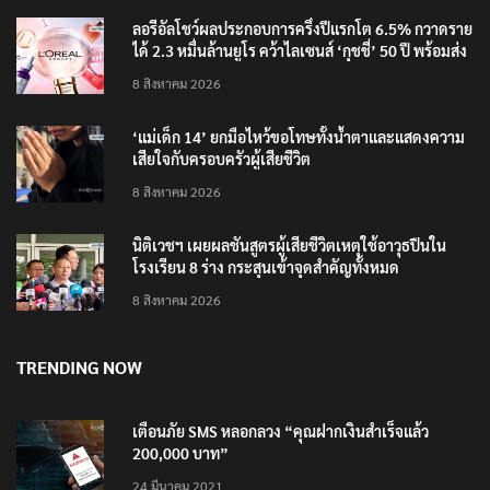
ลอรีอัลโชว์ผลประกอบการครึ่งปีแรกโต 6.5% กวาดราย
ได้ 2.3 หมื่นล้านยูโร คว้าไลเซนส์ ‘กุชชี่’ 50 ปี พร้อมส่ง
4 แบรนด์ใหม่บุกตลาดไทย
8 สิงหาคม 2026
‘แม่เด็ก 14’ ยกมือไหว้ขอโทษทั้งน้ำตาและแสดงความ
เสียใจกับครอบครัวผู้เสียชีวิต
8 สิงหาคม 2026
นิติเวชฯ เผยผลชันสูตรผู้เสียชีวิตเหตุใช้อาวุธปืนใน
โรงเรียน 8 ร่าง กระสุนเข้าจุดสำคัญทั้งหมด
8 สิงหาคม 2026
TRENDING NOW
เตือนภัย SMS หลอกลวง “คุณฝากเงินสำเร็จแล้ว
200,000 บาท”
24 มีนาคม 2021