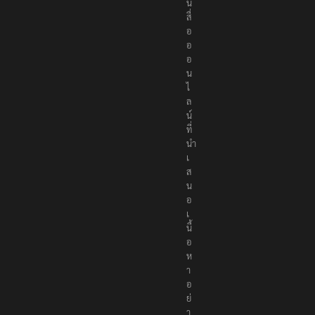
น
สื่
อ
อ
อ
น
ไ
ล
น์
ที่
นำ
เ
ส
น
อ
เ
นื้
อ
ห
า
อ
ย่
า