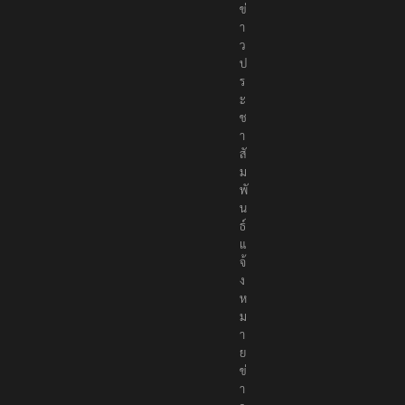
ข่
า
ว
ป
ร
ะ
ช
า
สั
ม
พั
น
ธ์
แ
จ้
ง
ห
ม
า
ย
ข่
า