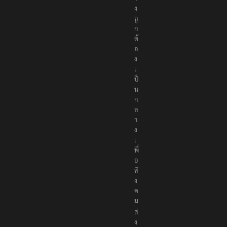
ง
ถู
ก
ต้
อ
ง
เ
ป็
น
ก
ล
า
ง
เ
พื่
อ
สั
ง
ค
ม
ส่
ง