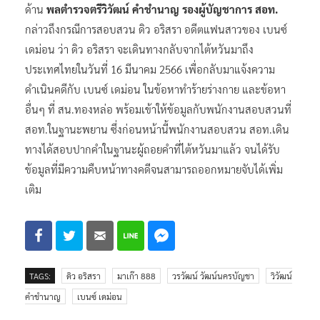
ด้าน
พลตำรวจตรีวิวัฒน์ คำชำนาญ รองผู้บัญชาการ สอท.
กล่าวถึงกรณีการสอบสวน ดิว อริสรา อดีตแฟนสาวของ เบนซ์
เดม่อน ว่า ดิว อริสรา จะเดินทางกลับจากไต้หวันมาถึง
ประเทศไทยในวันที่ 16 มีนาคม 2566 เพื่อกลับมาแจ้งความ
ดำเนินคดีกับ เบนซ์ เดม่อน ในข้อหาทำร้ายร่างกาย และข้อหา
อื่นๆ ที่ สน.ทองหล่อ พร้อมเข้าให้ข้อมูลกับพนักงานสอบสวนที่
สอท.ในฐานะพยาน ซึ่งก่อนหน้านี้พนักงานสอบสวน สอท.เดิน
ทางได้สอบปากคำในฐานะผู้ถอยคำที่ไต้หวันมาแล้ว จนได้รับ
ข้อมูลที่มีความคืบหน้าทางคดีจนสามารถออกหมายจับได้เพิ่ม
เติม
TAGS:
ดิว อริสรา
มาเก๊า 888
วรวัฒน์ วัฒน์นครบัญชา
วิวัฒน์
คำชำนาญ
เบนซ์ เดม่อน