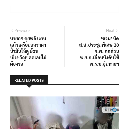
แนะแนว
Previous
Next
Previous
Next
post:
post:
นายกฯ คุยพลังงาน
‘ชวน’ นัด
เรื่อง
แล้วเตรียมลดราคา
ส.ส.ประชุมพิเศษ 28
น้ำมันให้ดู ย้อน
ก.พ. ถกด่วน
‘มิ่งขวัญ’ ลดเลยไม่
พ.ร.ก.เลื่อนบังคับใช้
ต้องรอ​
พ.ร.บ.อุ้มหายฯ
RELATED POSTS