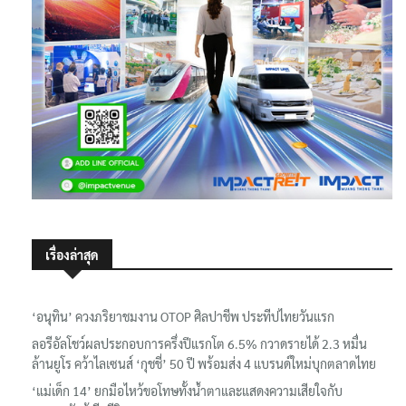
เรื่องล่าสุด
‘อนุทิน’ ควงภริยาชมงาน OTOP ศิลปาชีพ ประทีปไทยวันแรก
ลอรีอัลโชว์ผลประกอบการครึ่งปีแรกโต 6.5% กวาดรายได้ 2.3 หมื่น
ล้านยูโร คว้าไลเซนส์ ‘กุชชี่’ 50 ปี พร้อมส่ง 4 แบรนด์ใหม่บุกตลาดไทย
‘แม่เด็ก 14’ ยกมือไหว้ขอโทษทั้งน้ำตาและแสดงความเสียใจกับ