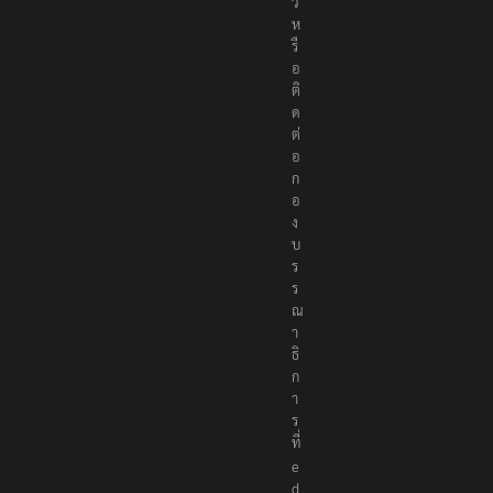
ว
ห
รื
อ
ติ
ด
ต่
อ
ก
อ
ง
บ
ร
ร
ณ
า
ธิ
ก
า
ร
ที่
e
d