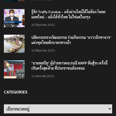
รู้จัก Traffy Fondue – แจ้งผ่านไลน์ได้ไม่ต้อง โหลด
แอพใหม่ – แจ้งได้ทั่วไทย ไม่ใช่แค่ในกรุง
25 มิถุนายน 2022
ปลัดกระทรวงวัฒนธรรม ร่วมกิจกรรม ‘นาวาภิกขาจาร’
แต่งชุดไทยตักบาตรทางน้ำ
10 มิถุนายน 2023
‘นายพลบีทู’ ผู้นำทหารคะเรนนี KNPP ลั่นสู้รบ ครั้งนี้
เป็นครั้งสุดท้าย ที่ประชาชนต้องชนะ
13 มกราคม 2022
CATEGORIES
Categories