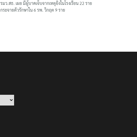
รมว.สธ. เผย มีผู้บาดเจ็บจากเหตุยิงในโรงเรียน 22 ราย
กระจายตัวรักษาใน 6 รพ. วิกฤต 9 ราย