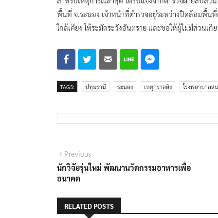
สำหรับเหตุการณ์ล่าสุด ได้รับแจ้งจากตำรวจฝ่ายสืบสวน 
พื้นที่ จ.ระนอง เจ้าหน้าที่ตำรวจอยู่ระหว่างปิดล้อมพื้
ใกล้เคียง ให้ระมัดระวังอันตราย และขอให้ผู้ไม่มีส่วนเกี
TAGS:
ปทุมธานี
ระนอง
เหตุกราดยิง
โรงพยาบาลสน
แนะแนว
Previous
Previous
post:
นักวิจัยรุ่นใหม่ พัฒนานวัตกรรมอาหารเพื่อ
เรื่อง
อนาคต
RELATED POSTS