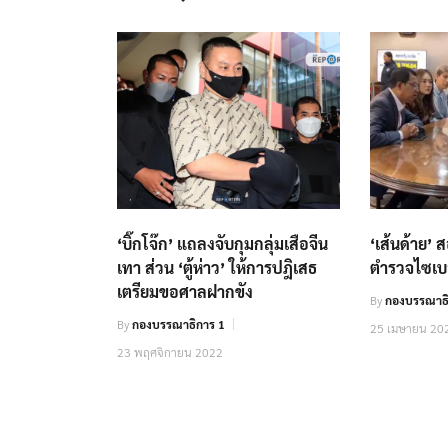
‘บิ๊กโจ๊ก’ แถลงจับกุมกลุ่มเสือจีน
‘เส้นด้าย’ 
เทา ส่วน ‘ตู้ห่าว’ ให้การปฎิเสธ
ตำรวจไซเบ
เตรียมขอศาลฝากขัง
By
กองบรรณาธิ
By
กองบรรณาธิการ 1
25 เมษายน 20
23 พฤศจิกายน 2022