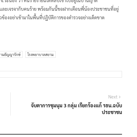
จ.ระนอง ว่า คนร้ายรายนี้ได้หลบเข้าไปอยู่ในบ้านญาติ
นที่และเจรจากับคนร้าย พร้อมกันนี้ขอฝากเตือนพี่น้องประชาชนที่อยู่
่ยวข้องอย่าเข้ามาในพื้นที่ปฏิบัติการของตำรวจอย่างเด็ดขาด
ามธัญญารักษ์
โรงพยาบาลสยาม
Next
Next
post:
จับตาการชุมนุม 3 กลุ่ม เรียกร้องแก้ รธน.ฉบับ
ประชาชน