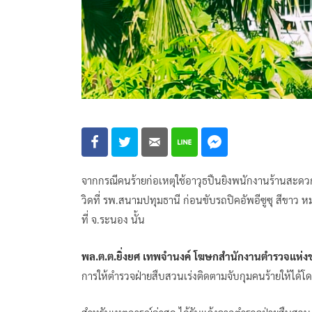
จากกรณีคนร้ายก่อเหตุใช้อาวุธปืนยิงพนักงานร้านสะดวก
วิดที่ รพ.สนามปทุมธานี ก่อนขับรถปิคอัพอีซูซุ สีขา
ที่ จ.ระนอง นั้น
พล.ต.ต.ยิ่งยศ เทพจำนงค์ โฆษกสำนักงานตำรวจแห่ง
การให้ตำรวจฝ่ายสืบสวนเร่งติดตามจับกุมคนร้ายให้ได้โด