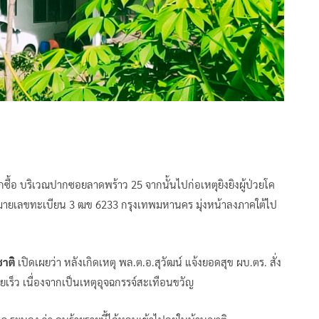
ซื้อ บริเวณปากซอยลาดพร้าว 25 จากนั้นไปก่อเหตุยิงยิงผู้ป่วยโค
ว หมายเลขทะเบียน 3 ฒข 6233 กรุงเทพมหานคร มุ่งหน้าลงภาคใต้ไป
ชาติ
เปิดเผยว่า หลังเกิดเหตุ พล.ต.อ.สุวัฒน์ แจ้งยอดสุข ผบ.ตร. สั่ง
ยเร็ว เนื่องจากเป็นเหตุอุจฉกรรจ์สะเทือนขวัญ