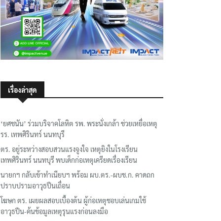
เรื่องล่าสุด
‘ยศชนัน’ ร่วมบริจาคโลหิต รพ. พระนั่งเกล้า ช่วยเหยื่อเหตุ
รร. เทพศิรินทร์ นนทบุรี
ตร. อยู่ระหว่างสอบสวนแรงจูงใจ เหตุยิงในโรงเรียน
เทพศิรินทร์ นนทบุรี พบเด็กก่อเหตุเครียดเรื่องเรียน
นายกฯ กลับเข้าทำเนียบฯ พร้อม ผบ.ตร.-ผบช.ก. คาดถก
ปราบปรามอาวุธปืนเถื่อน
โฆษก ตร. เผยผลสอบเบื้องต้น ผู้ก่อเหตุชอบเล่นเกมใช้
อาวุธปืน-ค้นข้อมูลเหตุรุนแรงก่อนลงมือ