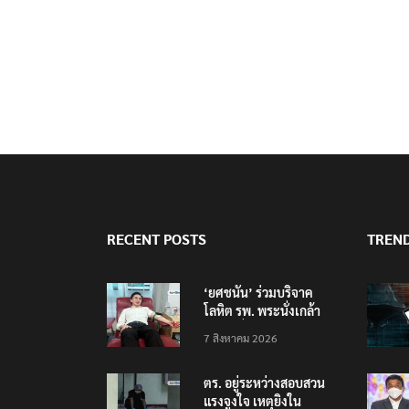
RECENT POSTS
TREN
‘ยศชนัน’ ร่วมบริจาค
โลหิต รพ. พระนั่งเกล้า
ช่วยเหยื่อเหตุ รร.
7 สิงหาคม 2026
เทพศิรินทร์ นนทบุรี
ตร. อยู่ระหว่างสอบสวน
แรงจูงใจ เหตุยิงใน