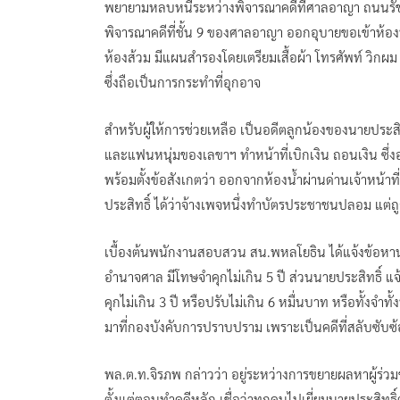
พยายามหลบหนีระหว่างพิจารณาคดีที่ศาลอาญา ถนนรัชด
พิจารณาคดีที่ชั้น 9 ของศาลอาญา ออกอุบายขอเข้าห้อ
ห้องส้วม มีแผนสำรองโดยเตรียมเสื้อผ้า โทรศัพท์ วิก
ซึ่งถือเป็นการกระทำที่อุกอาจ
สำหรับผู้ให้การช่วยเหลือ เป็นอดีตลูกน้องของนายปร
และแฟนหนุ่มของเลขาฯ ทำหน้าที่เบิกเงิน ถอนเงิน ซึ่งอยู
พร้อมตั้งข้อสังเกตว่า ออกจากห้องน้ำผ่านด่านเจ้าหน้า
ประสิทธิ์ ได้ว่าจ้างเพจหนึ่งทำบัตรประชาชนปลอม แต่ถ
เบื้องต้นพนักงานสอบสวน สน.พหลโยธิน ได้แจ้งข้อหาน
อำนาจศาล มีโทษจำคุกไม่เกิน 5 ปี ส่วนนายประสิทธิ์
คุกไม่เกิน 3 ปี หรือปรับไม่เกิน 6 หมื่นบาท หรือทั้
มาที่กองบังคับการปราบปราม เพราะเป็นคดีที่สลับซับซ้
พล.ต.ท.จิรภพ กล่าวว่า อยู่ระหว่างการขยายผลหาผู้ร่วมข
ตั้งแต่ตอนทำคดีหลัก เชื่อว่าทุกคนไปเยี่ยมนายประสิทธ