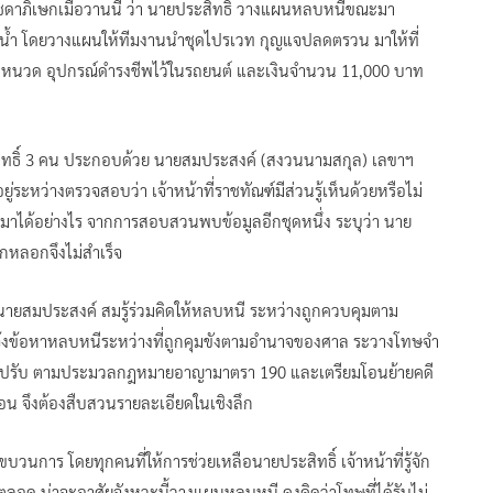
าภิเษกเมื่อวานนี้ ว่า นายประสิทธิ์ วางแผนหลบหนีขณะมา
งน้ำ โดยวางแผนให้ทีมงานนำชุดไปรเวท กุญแจปลดตรวน มาให้ที่
ผม หนวด อุปกรณ์ดำรงชีพไว้ในรถยนต์ และเงินจำนวน 11,000 บาท
ะสิทธิ์ 3 คน ประกอบด้วย นายสมประสงค์ (สงวนนามสกุล) เลขาฯ
่ระหว่างตรวจสอบว่า เจ้าหน้าที่ราชทัณฑ์มีส่วนรู้เห็นด้วยหรือไม่
ที่มาได้อย่างไร จากการสอบสวนพบข้อมูลอีกชุดหนึ่ง ระบุว่า นาย
ูกหลอกจึงไม่สำเร็จ
ายสมประสงค์ สมรู้ร่วมคิดให้หลบหนี ระหว่างถูกควบคุมตาม
 แจ้งข้อหาหลบหนีระหว่างที่ถูกคุมขังตามอำนาจของศาล ระวางโทษจำ
งจำทั้งปรับ ตามประมวลกฎหมายอาญามาตรา 190 และเตรียมโอนย้ายคดี
อน จึงต้องสืบสวนรายละเอียดในเชิงลึก
บวนการ โดยทุกคนที่ให้การช่วยเหลือนายประสิทธิ์ เจ้าหน้าที่รู้จัก
ิ์ตลอด น่าจะอาศัยจังหวะนี้วางแผนหลบหนี คงคิดว่าโทษที่ได้รับไม่