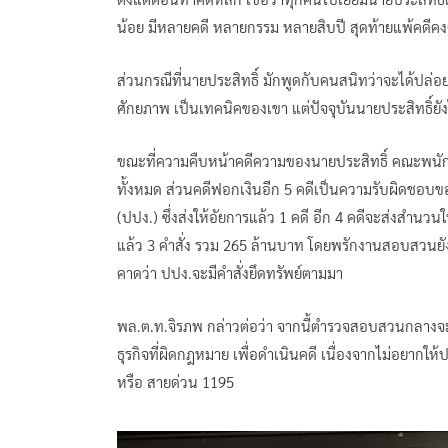
น้อย มีหลายคดี หลายกรรม หลายสิบปี สุดท้ายแพ้คดีคงต้อ
ส่วนกรณีที่นายประสิทธิ์ มักพูดกับคนสนิทว่าจะได้ปล่อยต
ศักยภาพ เป็นเทคนิคของเขา แต่ปัจจุบันนายประสิทธิ์ยังไ
ขณะที่ความคืบหน้าคดีความของนายประสิทธิ์ คณะพนัก
ทั้งหมด ส่วนคดีฟอกเงินอีก 5 คดีเป็นความรับผิด
(ปปง.) ซึ่งส่งให้อัยการแล้ว 1 คดี อีก 4 คดีจะส่งสำนวน
แล้ว 3 คำสั่ง รวม 265 ล้านบาท โดยพรักงานสอบสวนยังได
คาดว่า ปปง.จะมีคำสั่งยึดทรัพย์ตามมา
พล.ต.ท.จิรภพ กล่าวต่อว่า จากนี้ตำรวจสอบสวนกลางจ
ธุรกิจที่ผิดกฎหมาย เพื่อดำเนินคดี เนื่องจากไม่อยาก
หรือ สายด่วน 1195