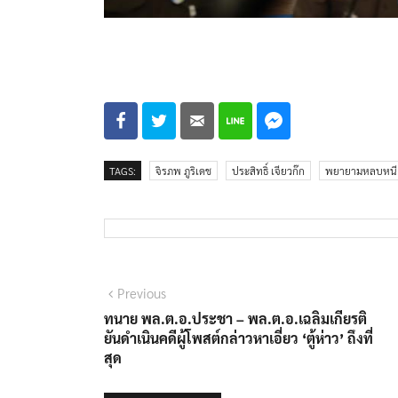
TAGS:
จิรภพ ภูริเดช
ประสิทธิ์ เจียวก๊ก
พยายามหลบหนี
แนะแนว
Previous
Previous
post:
ทนาย พล.ต.อ.ประชา – พล.ต.อ.เฉลิมเกียรติ
เรื่อง
ยันดำเนินคดีผู้โพสต์กล่าวหาเอี่ยว ‘ตู้ห่าว’ ถึงที่
สุด