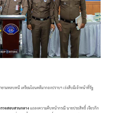
ยายามหลบหนี เตรียมโอนคดีมากองปราบฯ เร่งสืบมีเจ้าหน้าที่รัฐ
รตำรวจสอบสวนกลาง
แถลงความคืบหน้ากรณี นายประสิทธิ์ เจียวก๊ก