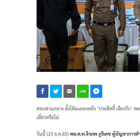
สอบสวนกลาง ตั้งโต๊ะแถลงหลัง ‘ประสิทธิ์ เจียวก๊ก’ พ
เอี่ยวหรือไม่
วันนี้ (23 ธ.ค.65)
พล.ต.ท.จิรภพ ภูริเดช ผู้บัญชากา