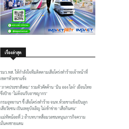
เรื่องล่าสุด
รมว.ทส. ให้กำลังใจทีมติดตามเสือโคร่งทำร้ายเจ้าหน้าที่
เขตฯห้วยขาแข้ง
‘ภาคประชาสังคม’ รวมตัวคัดค้าน ‘มิน ออง ไลง์’ เยือนไทย
ขึงป้าย ‘ไม่ต้อนรับอาชญากร’
กรมอุทยานฯ ชี้ เสือโคร่งทำร้าย จนท.ห้วยขาแข้งเป็นลูก
เสือวัยซน เป็นเหตุบังเอิญ ไม่เข้าข่าย ‘เสือกินคน’
แม่ทัพน้อยที่ 2 ย้ำบทบาทสื่อมวลชนหนุนภารกิจความ
มั่นคงชายแดน