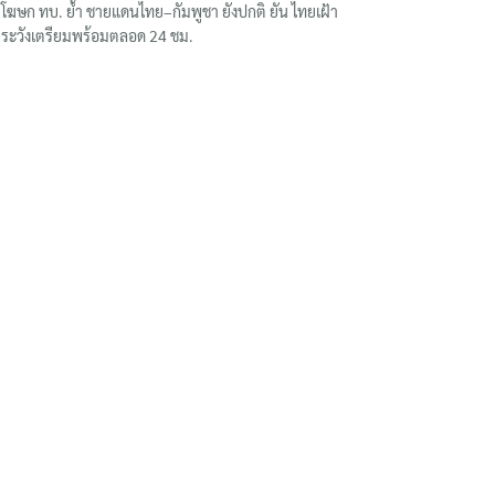
โฆษก ทบ. ย้ำ ชายแดนไทย–กัมพูชา ยังปกติ ยัน ไทยเฝ้า
ระวังเตรียมพร้อมตลอด 24 ชม.