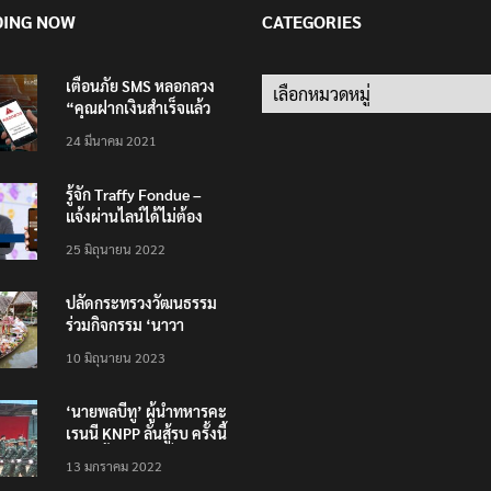
DING NOW
CATEGORIES
เตือนภัย SMS หลอกลวง
Categories
“คุณฝากเงินสำเร็จแล้ว
200,000 บาท”
24 มีนาคม 2021
รู้จัก Traffy Fondue –
แจ้งผ่านไลน์ได้ไม่ต้อง
โหลดแอพใหม่ – แจ้งได้
25 มิถุนายน 2022
ทั่วไทย ไม่ใช่แค่ในกรุง
ปลัดกระทรวงวัฒนธรรม
ร่วมกิจกรรม ‘นาวา
ภิกขาจาร’ แต่งชุดไทย
10 มิถุนายน 2023
ตักบาตรทางน้ำ
‘นายพลบีทู’ ผู้นำทหารคะ
เรนนี KNPP ลั่นสู้รบ ครั้งนี้
เป็นครั้งสุดท้าย ที่
13 มกราคม 2022
ประชาชนต้องชนะ