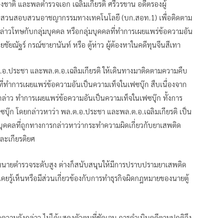
ชาติ และพลตำรวจเอก เฉลิมเกียรติ ศรีวรขาน อดีตรองผู้
สืบสวนสอบสวนอาชญากรรมทางเทคโนโลยี (บก.สอท.1) เพื่อติดตาม
ล่าวโทษกับกลุ่มบุคคล หรือกลุ่มบุคคลที่ทำการเผยแพร่ข้อความอัน
ชัยณัฐร์ กรณ์ชายานันท์ หรือ ตู้ห่าว ผู้ต้องหาในคดีทุนจีนสีเทา
.อ.ประชา และพล.ต.อ.เฉลิมเกียรติ ให้เดินทางมาติดตามความคืบ
ล ที่ทำการเผยแพร่ข้อความอันเป็นความเท็จในเฟซบุ๊ก สืบเนื่องจาก
ังกล่าว ทำการเผยแพร่ข้อความอันเป็นความเท็จในเฟซบุ๊ก ทั้งการ
ซบุ๊ก โดยกล่าวหาว่า พล.ต.อ.ประชา และพล.ต.อ.เฉลิมเกียรติ เป็น
่งเป็นบุคคลที่ถูกทางการกล่าวหาว่ากระทำความผิดเกี่ยวกับยาเสพติด
และเกียรติยศ
ป็นนายตำรวจระดับสูง ต่างก็สนับสนุนให้มีการปราบปรามยาเสพติด
เคยรู้เห็นหรือมีส่วนเกี่ยวข้องกับการทำธุรกิจผิดกฎหมายของนายตู้
่ข้อความดังกล่าว ไม่ได้แสดงตัวตนที่ชัดเจน การดำเนินคดีตามปกติจึง