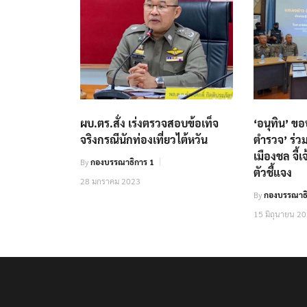
ผบ.ตร.สั่ง เร่งตรวจสอบข้อเท็จ
‘อนุทิน’ ข
จริงกรณีนักท่องเที่ยวไต้หวัน
ตำรวจ’ ร่ว
เมืองชล จี
By
กองบรรณาธิการ 1
ตัวชี้แจง
28 มกราคม 2023
By
กองบรรณาธิ
15 มิถุนายน 2