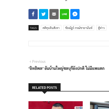
TAGS:
คดีทุนจีนสีเทา
ชัยณัฐร์ กรณ์ชายานันท์
ตู้ห่าว
แนะแนว
Previous
Previous
post:
‘อิทธิพล’ ยันบ้านใหญ่ชลบุรียังปกติ ไม่มีแพแตก
เรื่อง
RELATED POSTS