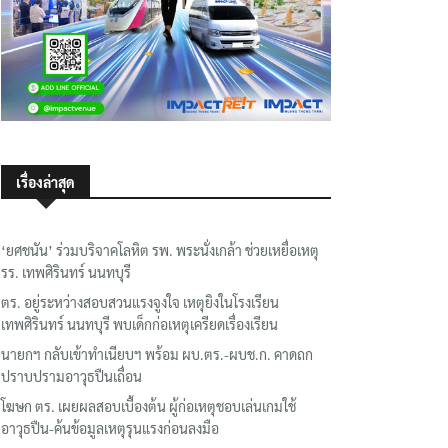
เรื่องล่าสุด
‘ยศชนัน’ ร่วมบริจาคโลหิต รพ. พระนั่งเกล้า ช่วยเหยื่อเหตุ
รร. เทพศิรินทร์ นนทบุรี
ตร. อยู่ระหว่างสอบสวนแรงจูงใจ เหตุยิงในโรงเรียน
เทพศิรินทร์ นนทบุรี พบเด็กก่อเหตุเครียดเรื่องเรียน
นายกฯ กลับเข้าทำเนียบฯ พร้อม ผบ.ตร.-ผบช.ก. คาดถก
ปราบปรามอาวุธปืนเถื่อน
โฆษก ตร. เผยผลสอบเบื้องต้น ผู้ก่อเหตุชอบเล่นเกมใช้
อาวุธปืน-ค้นข้อมูลเหตุรุนแรงก่อนลงมือ