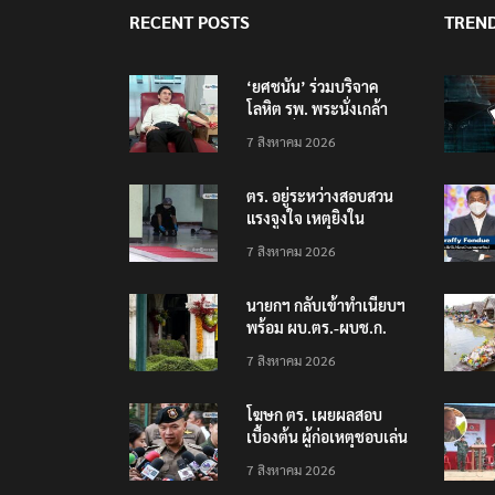
RECENT POSTS
TREN
‘ยศชนัน’ ร่วมบริจาค
โลหิต รพ. พระนั่งเกล้า
ช่วยเหยื่อเหตุ รร.
7 สิงหาคม 2026
เทพศิรินทร์ นนทบุรี
ตร. อยู่ระหว่างสอบสวน
แรงจูงใจ เหตุยิงใน
โรงเรียนเทพศิรินทร์
7 สิงหาคม 2026
นนทบุรี พบเด็กก่อเหตุ
เครียดเรื่องเรียน
นายกฯ กลับเข้าทำเนียบฯ
พร้อม ผบ.ตร.-ผบช.ก.
คาดถกปราบปรามอาวุธ
7 สิงหาคม 2026
ปืนเถื่อน
โฆษก ตร. เผยผลสอบ
เบื้องต้น ผู้ก่อเหตุชอบเล่น
เกมใช้อาวุธปืน-ค้นข้อมูล
7 สิงหาคม 2026
เหตุรุนแรงก่อนลงมือ