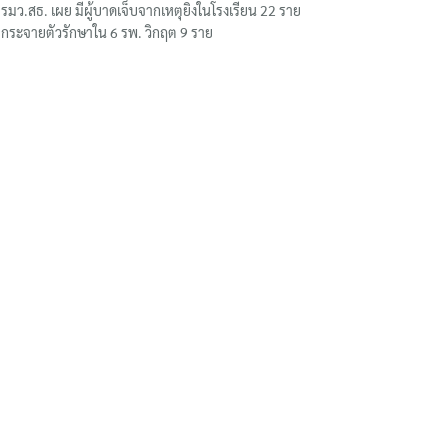
รมว.สธ. เผย มีผู้บาดเจ็บจากเหตุยิงในโรงเรียน 22 ราย
กระจายตัวรักษาใน 6 รพ. วิกฤต 9 ราย