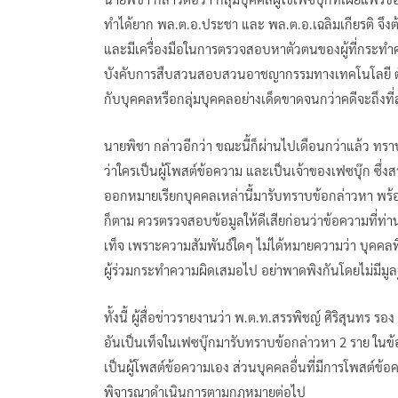
ทำได้ยาก พล.ต.อ.ประชา และ พล.ต.อ.เฉลิมเกียรติ จึงต
และมีเครื่องมือในการตรวจสอบหาตัวตนของผู้ที่กระทำ
บังคับการสืบสวนสอบสวนอาชญากรรมทางเทคโนโลยี ตั้งแต
กับบุคคลหรือกลุ่มบุคคลอย่างเด็ดขาดจนกว่าคดีจะถึงที่
นายพิชา กล่าวอีกว่า ขณะนี้ก็ผ่านไปเดือนกว่าแล้ว
ว่าใครเป็นผู้โพสต์ข้อความ และเป็นเจ้าของเฟซบุ๊ก ซึ่
ออกหมายเรียกบุคคลเหล่านี้มารับทราบข้อกล่าวหา พร้
ก็ตาม ควรตรวจสอบข้อมูลให้ดีเสียก่อนว่าข้อความที่
เท็จ เพราะความสัมพันธ์ใดๆ ไม่ได้หมายความว่า บุคคลท
ผู้ร่วมกระทำความผิดเสมอไป อย่าพาดพิงกันโดยไม่มีมูล
ทั้งนี้ ผู้สื่อข่าวรายงานว่า พ.ต.ท.สรรพิชญ์ ศิริสุนท
อันเป็นเท็จในเฟซบุ๊กมารับทราบข้อกล่าวหา 2 ราย ในข้อ
เป็นผู้โพสต์ข้อความเอง ส่วนบุคคลอื่นที่มีการโพสต์ข้
พิจารณาดำเนินการตามกฎหมายต่อไป