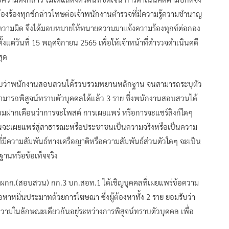
้องร้องทุกข์กล่าวโทษต่อเจ้าพนักงานตำรวจที่มีความรู้ความชำนาญ
ความผิด จึงได้มอบหมายให้ทนายความมาแจ้งความร้องทุกข์ต่อกอง
่วันที่ 15 พฤศจิกายน 2565 เพื่อให้เจ้าหน้าที่ตำรวจดำเนินคดี
สุด
 ทราบว่าพนักงานสอบสวนได้รวบรวมพยานหลักฐาน จนสามารถระบุตัว
งสามารถพิสูจน์ทราบตัวบุคคลได้แล้ว 3 ราย ซึ่งพนักงานสอบสวนได้
อมฝากเตือนว่าการจะโพสต์ การเผยแพร่ หรือการจะแชร์ลิงก์ใดๆ
ท่านจะเผยแพร่สู่สาธารณะหรือประชาชนเป็นความจริงหรือเป็นความ
ี่มีความสัมพันธ์ทางเครือญาติหรือความสัมพันธ์ส่วนตัวใดๆ จะเป็น
ฐานหรือข้อเท็จจริง
ร รอง ผกก.(สอบสวน) กก.3 บก.สอท.1 ได้เชิญบุคคลที่เผยแพร่ข้อความ
หาหมิ่นประมาทด้วยการโฆษณา ซึ่งผู้ต้องหาทั้ง 2 ราย ยอมรับว่า
อความในลักษณะเดียวกันอยู่ระหว่างการพิสูจน์ทราบตัวบุคคล เพื่อ