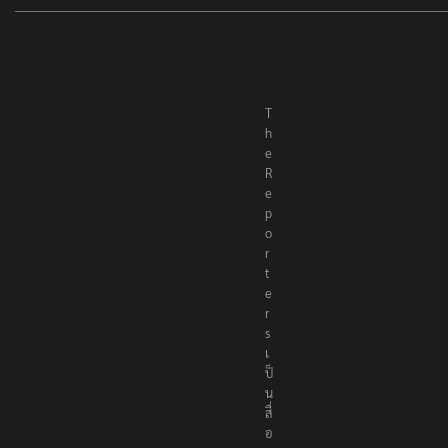
T
h
e
R
e
p
o
r
t
e
r
s
เ
ป็
น
สื่
อ