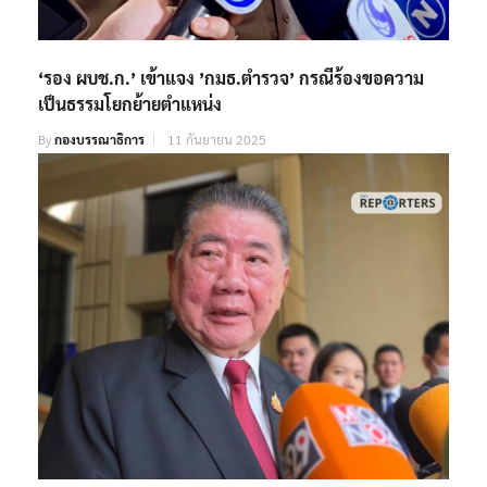
‘รอง ผบช.ก.’ เข้าแจง ’กมธ.ตำรวจ’ กรณีร้องขอความ
เป็นธรรมโยกย้ายตำแหน่ง
By
กองบรรณาธิการ
11 กันยายน 2025