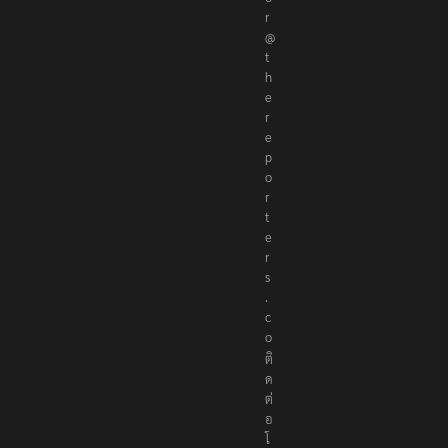
r
@
t
h
e
r
e
p
o
r
t
e
r
s
.
c
o
ติ
ด
ต่
อ
โ