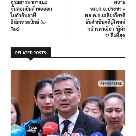
post:
post:
กรมสรรพากรแนะ
ทนาย
เรื่อง
ขั้นตอนยื่นคำขอออก
พล.ต.อ.ประชา –
ใบกำกับภาษี
พล.ต.อ.เฉลิมเกียรติ
อิเล็กทรอนิกส์ (E-
ยันดำเนินคดีผู้โพสต์
Tax)
กล่าวหาเอี่ยว ‘ตู้ห่า
ว’ ถึงที่สุด
RELATED POSTS