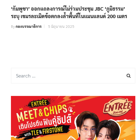
‘กัมพูชา’ ออกแถลงการณ์ไม่ร่วมประชุม JBC ‘ภูมิธรรม’
ระบุ เขมรละเมิดข้อตกลงล้ำพื้นที่โนเเมนแลนด์ 200 เมตร
By
กองบรรณาธิการ
5 มิถุนายน 2025