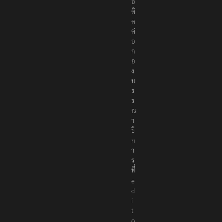
อ
ติ
ด
ต่
อ
ก
อ
ง
บ
ร
ร
ณ
า
ธิ
ก
า
ร
ที่
e
d
i
t
o