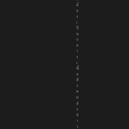
ต้
อ
ง
เ
ป็
น
ก
ล
า
ง
เ
พื่
อ
สั
ง
ค
ม
ส่
ง
ข่
า
ว