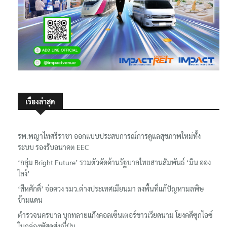
เรื่องล่าสุด
รพ.พญาไทศรีราชา ออกแบบประสบการณ์การดูแลสุขภาพใหม่ทั้ง
ระบบ รองรับอนาคต EEC
‘กลุ่ม Bright Future’ รวมตัวคัดค้านรัฐบาลไทยสานสัมพันธ์ ‘มิน ออง
ไลง์’
‘สีหศักดิ์’ จ่อควง รมว.ต่างประเทศเมียนมา ลงพื้นที่แก้ปัญหามลพิษ
ข้ามแดน
ตำรวจนครบาล บุกทลายแก๊งคอลเซ็นเตอร์ชาวเวียดนาม โยงคดีซุกไอซ์
ในกล่องพัสดุส่งญี่ปุ่น