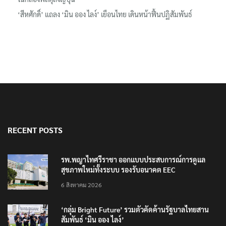
‘สีหศักดิ์’ แถลง ‘มิน ออง ไลง์’ เยือนไทย เดินหน้าฟื้นปฏิสัมพันธ์
RECENT POSTS
รพ.พญาไทศรีราชา ออกแบบประสบการณ์การดูแล
สุขภาพใหม่ทั้งระบบ รองรับอนาคต EEC
6 สิงหาคม 2026
‘กลุ่ม Bright Future’ รวมตัวคัดค้านรัฐบาลไทยสาน
สัมพันธ์ ‘มิน ออง ไลง์’