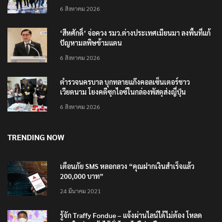
6 สิงหาคม 2026
‘สีหศักดิ์’ จ่อควง รมว.ต่างประเทศเมียนมา ลงพื้นที่แก้
ปัญหามลพิษข้ามแดน
6 สิงหาคม 2026
ตำรวจนครบาล บุกทลายแก๊งคอลเซ็นเตอร์ชาว
เวียดนาม โยงคดีซุกไอซ์ในกล่องพัสดุส่งญี่ปุ่น
6 สิงหาคม 2026
TRENDING NOW
เตือนภัย SMS หลอกลวง “คุณฝากเงินสำเร็จแล้ว
200,000 บาท”
24 มีนาคม 2021
รู้จัก Traffy Fondue – แจ้งผ่านไลน์ได้ไม่ต้อง โหลด