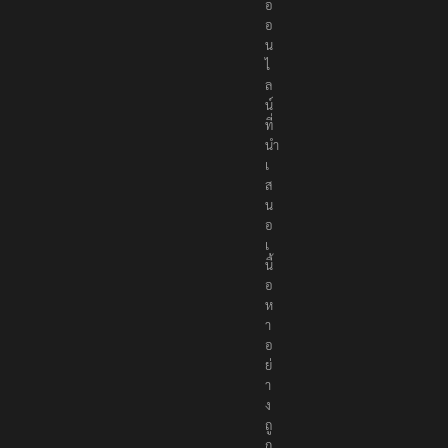
อ
อ
น
ไ
ล
น์
ที่
นำ
เ
ส
น
อ
เ
นื้
อ
ห
า
อ
ย่
า
ง
ถู
ก