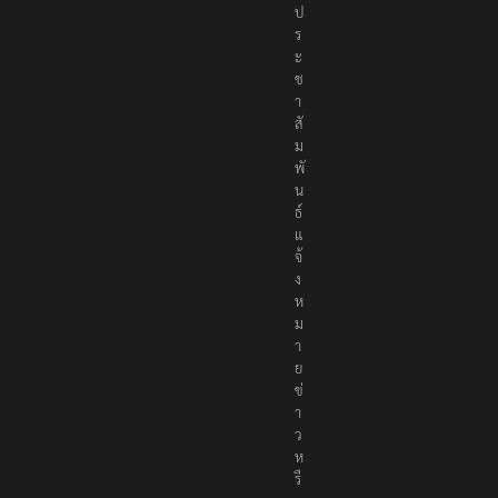
ป
ร
ะ
ช
า
สั
ม
พั
น
ธ์
แ
จ้
ง
ห
ม
า
ย
ข่
า
ว
ห
รื