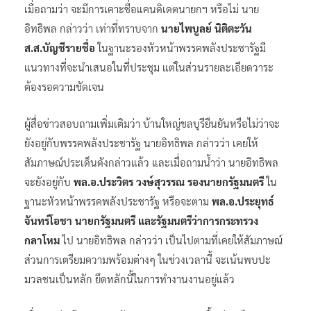
เมื่อถามว่า จะมีการเคาะชื่อแคนดิเดตนายกฯ หรือไม่ นาย
อิทธิพล กล่าวว่า เท่าที่ทราบจาก
นายไพบูลย์ นิติตะวัน
ส.ส.บัญชีรายชื่อ
ในฐานะรองหัวหน้าพรรคพลังประชารัฐมี
แนวทางที่จะนำเสนอในที่ประชุม แต่ในส่วนรายละเอียดวาระ
ต้องรอความชัดเจน
ผู้สื่อข่าวสอบถามเพิ่มเติมว่า บ้านใหญ่ชลบุรียืนยันหรือไม่ว่าจะ
ยังอยู่กับพรรคพลังประชารัฐ นายอิทธิพล กล่าวว่า เคยให้
สัมภาษณ์ประเด็นดังกล่าวแล้ว และเมื่อถามน้ำว่า นายอิทธิพล
จะยังอยู่กับ
พล.อ.ประวิตร วงษ์สุวรรณ รองนายกรัฐมนตรี
ใน
ฐานะหัวหน้าพรรคพลังประชารัฐ หรือจะตาม
พล.อ.ประยุทธ์
จันทร์โอชา นายกรัฐมนตรี และรัฐมนตรีว่าการกระทรวง
กลาโหม
ไป นายอิทธิพล กล่าวว่า เป็นไปตามที่เคยให้สัมภาษณ์
ส่วนการเตรียมความพร้อมต่างๆ ในช่วงเวลานี้ จะเน้นพบปะ
มวลชนเป็นหลัก ยึดหลักนี้ในการทํางานงานอยู่แล้ว