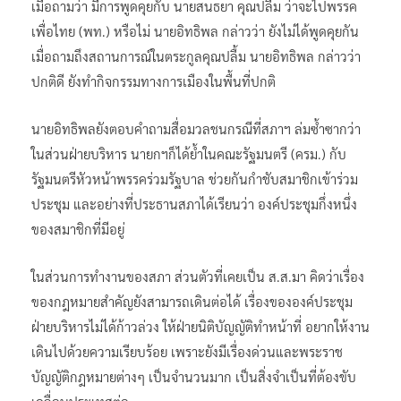
เมื่อถามว่า มีการพูดคุยกับ นายสนธยา คุณปลื้ม ว่าจะไปพรรค
เพื่อไทย (พท.) หรือไม่ นายอิทธิพล กล่าวว่า ยังไม่ได้พูดคุยกัน
เมื่อถามถึงสถานการณ์ในตระกูลคุณปลื้ม นายอิทธิพล กล่าวว่า
ปกติดี ยังทำกิจกรรมทางการเมืองในพื้นที่ปกติ
นายอิทธิพลยังตอบคำถามสื่อมวลชนกรณีที่สภาฯ ล่มซํ้าซากว่า
ในส่วนฝ่ายบริหาร นายกฯก็ได้ยํ้าในคณะรัฐมนตรี (ครม.) กับ
รัฐมนตรีหัวหน้าพรรคร่วมรัฐบาล ช่วยกันกําชับสมาชิกเข้าร่วม
ประชุม และอย่างที่ประธานสภาได้เรียนว่า องค์ประชุมกึ่งหนึ่ง
ของสมาชิกที่มีอยู่
ในส่วนการทำงานของสภา ส่วนตัวที่เคยเป็น ส.ส.มา คิดว่าเรื่อง
ของกฎหมายสำคัญยังสามารถเดินต่อได้ เรื่องขององค์ประชุม
ฝ่ายบริหารไม่ได้ก้าวล่วง ให้ฝ่ายนิติบัญญัติทำหน้าที่ อยากให้งาน
เดินไปด้วยความเรียบร้อย เพราะยังมีเรื่องด่วนและพระราช
บัญญัติกฎหมายต่างๆ เป็นจํานวนมาก เป็นสิ่งจำเป็นที่ต้องขับ