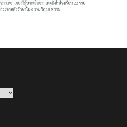
รมว.สธ. เผย มีผู้บาดเจ็บจากเหตุยิงในโรงเรียน 22 ราย
กระจายตัวรักษาใน 6 รพ. วิกฤต 9 ราย