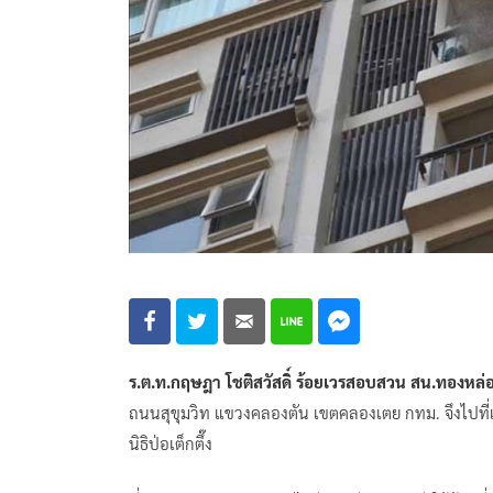
ร.ต.ท.กฤษฎา โชติสวัสดิ์ ร้อยเวรสอบสวน สน.ทองหล่
ถนนสุขุมวิท แขวงคลองตัน เขตคลองเตย กทม. จึงไปที่
นิธิป่อเต็กตึ๊ง