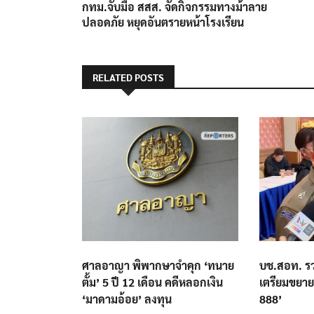
post:
กทม.จับมือ สสส. จัดกิจกรรมทางม้าลาย
เรื่อง
ปลอดภัย หยุดอันตรายหน้าโรงเรียน
RELATED POSTS
ศาลอาญา พิพากษาจำคุก ‘ทนาย
บช.สอท. ร
ตั้ม’ 5 ปี 12 เดือน คดีหลอกเงิน
เตรียมขยาย
‘มาดามอ้อย’ ลงทุน
888’