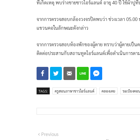
ที่เกิดเหตุ พบร่างชายชาวไอร์แลนด์ อายุ 40 ปี ใช้ผ้าปูท
จากการตรวจสอบกล้องวงจรปิดพบว่า ช่วงเวลา 05.00 น. ผ
แขวนคอในลักษณะดังกล่าว
จากการตรวจสอบห้องพักของผู้ตาย ทราบว่าผู้ตายเป็นค
ติดต่อประสานกับสถานทูตไอร์แลนด์เพื่อดำเนินการตา
TAGS:
ครูสอนภาษาชาวไอร์แลนด์
คลองเตย
ระเบียงคอน
แนะแนว
Previous
Previous