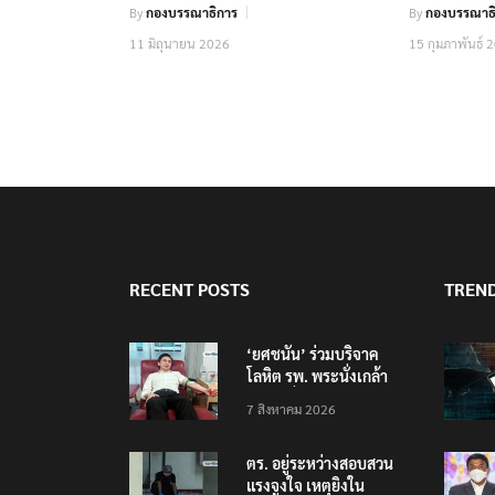
By
กองบรรณาธิการ
By
กองบรรณาธิ
11 มิถุนายน 2026
15 กุมภาพันธ์ 
RECENT POSTS
TREN
‘ยศชนัน’ ร่วมบริจาค
โลหิต รพ. พระนั่งเกล้า
ช่วยเหยื่อเหตุ รร.
7 สิงหาคม 2026
เทพศิรินทร์ นนทบุรี
ตร. อยู่ระหว่างสอบสวน
แรงจูงใจ เหตุยิงใน