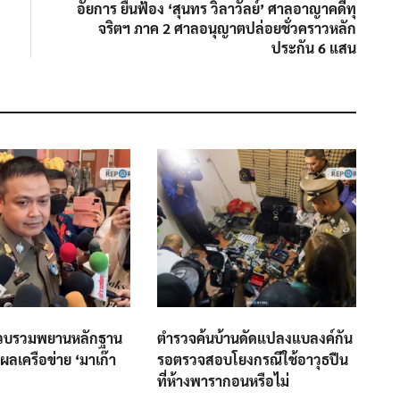
post:
อัยการ ยื่นฟ้อง ‘สุนทร วิลาวัลย์’ ศาลอาญาคดีทุ
จริตฯ ภาค 2 ศาลอนุญาตปล่อยชั่วคราวหลัก
ประกัน 6 แสน
วบรวมพยานหลักฐาน
ตำรวจค้นบ้านดัดแปลงแบลงค์กัน
ผลเครือข่าย ‘มาเก๊า
รอตรวจสอบโยงกรณีใช้อาวุธปืน
ที่ห้างพารากอนหรือไม่