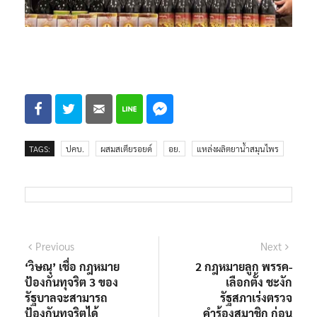
TAGS:
ปคบ.
ผสมสเตียรอยด์
อย.
แหล่งผลิตยาน้ำสมุนไพร
แนะแนว
Previous
Next
Previous
Next
post:
post:
‘วิษณุ’ เชื่อ กฎหมาย
2 กฎหมายลูก พรรค-
เรื่อง
ป้องกันทุจริต 3 ของ
เลือกตั้ง ชะงัก
รัฐบาลจะสามารถ
รัฐสภาเร่งตรวจ
ป้องกันทุจริตได้
คำร้องสมาชิก ก่อน