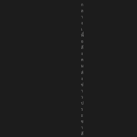
ก
ล
า
ง
เ
พื่
อ
สั
ง
ค
ม
ส่
ง
ข่
า
ว
ป
ร
ะ
ช
า
สั