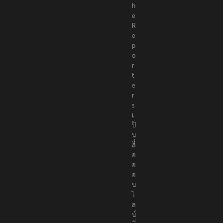
h
e
R
e
p
o
r
t
e
r
s
เ
ป็
น
สื่
อ
อ
อ
น
ไ
ล
น์