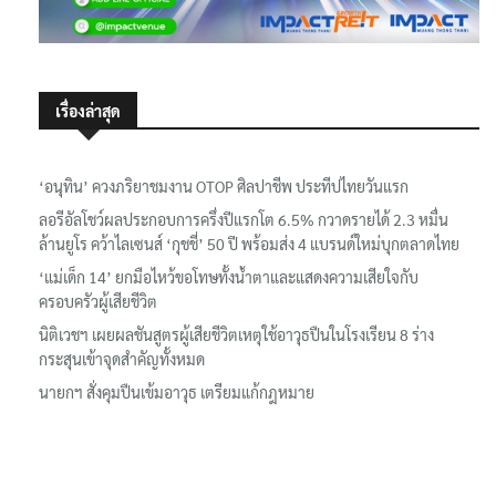
เรื่องล่าสุด
‘อนุทิน’ ควงภริยาชมงาน OTOP ศิลปาชีพ ประทีปไทยวันแรก
ลอรีอัลโชว์ผลประกอบการครึ่งปีแรกโต 6.5% กวาดรายได้ 2.3 หมื่น
ล้านยูโร คว้าไลเซนส์ ‘กุชชี่’ 50 ปี พร้อมส่ง 4 แบรนด์ใหม่บุกตลาดไทย
‘แม่เด็ก 14’ ยกมือไหว้ขอโทษทั้งน้ำตาและแสดงความเสียใจกับ
ครอบครัวผู้เสียชีวิต
นิติเวชฯ เผยผลชันสูตรผู้เสียชีวิตเหตุใช้อาวุธปืนในโรงเรียน 8 ร่าง
กระสุนเข้าจุดสำคัญทั้งหมด
นายกฯ สั่งคุมปืนเข้มอาวุธ เตรียมแก้กฎหมาย