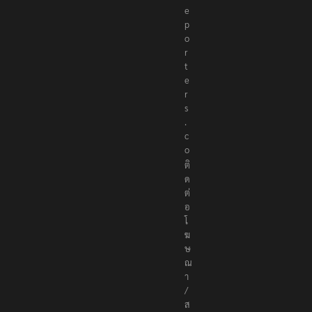
e
p
o
r
t
e
r
s
.
c
o
ติ
ด
ต่
อ
โ
ฆ
ษ
ณ
า
/
ส