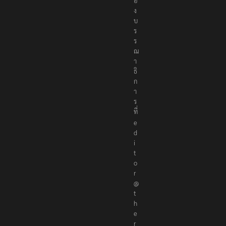
อ
ง
บ
ร
ร
ณ
า
ธิ
ก
า
ร
ที่
e
d
i
t
o
r
@
t
h
e
r