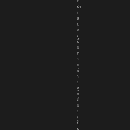
ที่
นำ
เ
ส
น
อ
เ
นื้
อ
ห
า
อ
ย่
า
ง
ถู
ก
ต้
อ
ง
เ
ป็
น