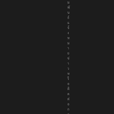
ม
พั
น
ธ์
แ
จ้
ง
ห
ม
า
ย
ข่
า
ว
ห
รื
อ
ติ
ด
ต่
อ
ก