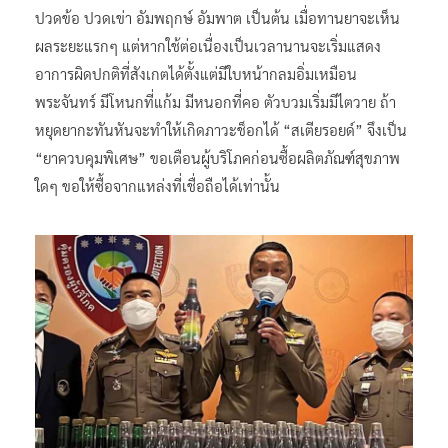
ปวดข้อ ปวดเข่า อัมพฤกษ์ อัมพาต เป็นต้น เมื่อทานยาจะเห็น
ผลระยะแรกๆ แต่หากใช้ต่อเนื่องเป็นเวลานานจะเริ่มแสดง
อาการผิดปกติที่สังเกตได้ตั้งแต่มีใบหน้ากลมอิ่มเหมือน
พระจันทร์ มีโหนกที่แก้ม มีหนอกที่คอ ตัวบวมเริ่มมีไตวาย ถ้า
หยุดยากะทันหันจะทำให้เกิดภาวะช็อกได้ “สเตียรอยด์” จึงเป็น
“ยาควบคุมพิเศษ” ขอเตือนผู้บริโภคก่อนซื้อผลิตภัณฑ์สุขภาพ
ใดๆ ขอให้ซื้อจากแหล่งที่เชื่อถือได้เท่านั้น