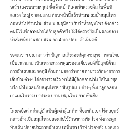
ษณ์ฯ (สงวนนามสกุล) ซึ่งเจ้าหน้าที่เคยเข้าตรวจค้น ในพื้นที่
อ.แวง ใหญ่ จ.ขอนแก่น ก่อนหน้านี้แล้วนำมาผสมน้ำสมุนไพร
ก่อนนำไปจำหน่าย ส่วน น.ส.สุนิสาฯ รับว่าน้ำสมุนไพร ดังกล่าว
ตนมีไว้เพื่อจำหน่ายให้กับลูกค้าจริง จึงได้ตรวจยึดเป็นของกลาง
นำส่งพนักงานสอบสวน กก.4 บก.ปคบ. ดำเนินคดี
รองเลขาฯ อย. กล่าวว่า ปัญหาสเตียรอยด์คุกคามสุขภาพคนไทย
เป็นเวลานาน เป็นเพราะสรรพคุณของสเตียรอยด์ที่มีฤทธิ์ต้าน
การอักเสบและกดภูมิ ต้านทานของร่างกาย สามารถรักษาอาการ
เจ็บป่วยต่างๆ ได้อย่างรวดเร็ว ทำให้มีผู้ลักลอบนำไปใส่ในยาชุด
หรือ นำไปผสมกับสมุนไพรขายในรูปแบบต่างๆ ทั้งยาลูกกลอน
ยาแผนโบราณ ยาประดง ยาผงสมุนไพร ยากษัยเส้น
โดยเหยื่อส่วนใหญ่มักเป็นผู้เฒ่าผู้แก่ที่หาซื้อยากินเอง ใช้กลยุทธ์
กล่าวอ้างเป็นสมุนไพรปลอดภัยใช้รักษาสารพัด โรค ทั้งกระดูก
ทับเส้น ปลายประสาทอักเสบ เหน็บชา เก๊าท์ ปวดหลัง ปวดเอว