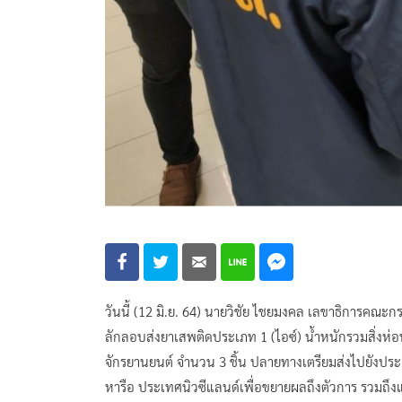
วันนี้ (12 มิ.ย. 64) นายวิชัย ไชยมงคล เลขาธิการค
ลักลอบส่งยาเสพติดประเภท 1 (ไอซ์) น้ำหนักรวมสิ่งห่
จักรยานยนต์ จำนวน 3 ชิ้น ปลายทางเตรียมส่งไปยังประเ
หารือ ประเทศนิวซีแลนด์เพื่อขยายผลถึงตัวการ รวมถ