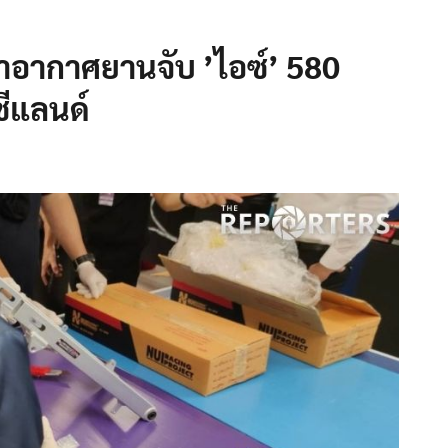
่าอากาศยานจับ ’ไอซ์’ 580
ซีแลนด์