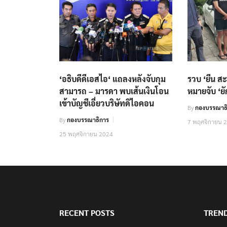
‘อธิบดีดีเอสไอ‘ แถลงหลังจับกุม
รวบ ‘ยีน ส
สามารถ – มารดา พบเส้นเงินโอน
หมายจับ ‘ย
เข้าบัญชีเอี่ยวบริษัทดิไอคอน
By
กองบรรณาธิ
By
กองบรรณาธิการ
7 พฤศจิกายน 
25 พฤศจิกายน 2024
RECENT POSTS
TREN