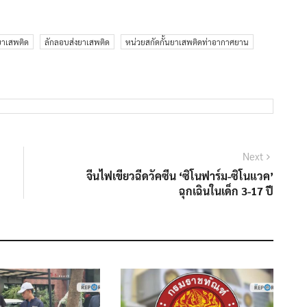
ยาเสพติด
ลักลอบส่งยาเสพติด
หน่วยสกัดกั้นยาเสพติดท่าอากาศยาน
Next
Next
post:
จีนไฟเขียวฉีดวัคซีน ‘ซิโนฟาร์ม-ซิโนแวค’
ฉุกเฉินในเด็ก 3-17 ปี