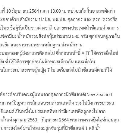
วันที่ 10 มิถุนายน 2564 เวลา 13.00 น. หน่วยสกัดกั้นยาเสพติดท่า
ประกอบด้วย สำนักงาน ป.ป.ส. บช.ปส. ศุลกากร และ ศรภ. ตรวจยึด
าวไทย ชื่อผู้รับเป็นชาวต่างชาติ ปลายทางประเทศนิวซีแลนด์ ผลการ
มีน) น้ำหนักรวมสิ่งห่อหุ้มประมาณ 580 กรัม ซุกซ่อนอยู่ภายใน
ตรวจยึด และรวบรวมพยานหลักฐาน ส่งพนักงาน
ายผลผู้ส่งยาเสพติดต่อไป ซึ่งก่อนหน้านี้ AITF ได้ตรวจยึดไอซ์
ึ่งใช้วิธีการซุกซ่อนในลักษณะเดียวกัน และเมื่อวัน
อนในกระเป๋าสะพายผู้หญิง 7 ใบ เตรียมส่งไปนิวซีแลนด์ตามที่ได้
 ได้ให้การต้อนรับคณะผู้แทนจากศุลกากรนิวซีแลนด์(New Zealand
ถานการณ์ปัญหาการลักลอบขนส่งยาเสพติด รวมไปถึงการขยายผล
ทศนิวซีแลนด์เป็นหนึ่งในประเทศที่พบว่ามียาเสพติดถูกส่งไปจาก
ลตั้งแต่ ตุลาคม 2563 – มิถุนายน 2564 พบการตรวจยึดไอซ์ก่อนถูก
การส่งไอซ์ผ่านไทยและถูกจับกุมที่นิวซีแลนด์ 1 คดี น้ำ