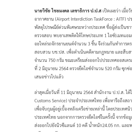
นายวิชัย ไชยมงคล เลขาธิการ ป.ป.ส
เปิดเผยว่า เมื่อ
อากาศยาน (Airport Interdiction TaskForce : AITF) 
พัสดุไปรษณีย์ด่วนพิเศษระหว่างประเทศ ชื่อผู้ส่งเป็นช
ตรวจสอบ พบยาเสพติดให้โทษประเภท 1 ไอซ์(เมทแอมเฟตา
อะไหล่รถจักรยานยนต์จำนวน 3 ชิ้น จึงร่วมกันทำการ
สอบสวน บช.ปส. เพื่อดำเนินคดีตามกฎหมาย และสืบสวนขย
จำนวน 750 กรัม ขณะเตรียมส่งออกไปประเทศออสเตรเลียซ
ที่ 2 มิถุนายน 2564 ตรวจยึดไอซ์จำนวน 520 กรัม ซุกซ่
เสนอข่าวไปแล้ว
​ล่าสุดเมื่อวันที่ 11 มิถุนายน 2564 สำนักงาน ป.ป.ส.
Customs Service) ประจำประเทศไทย เพื่อหารือถึงส
เพื่อจับกุมผู้อยู่เบื้องหลังเครือข่ายเหล่านี้ โดยประเ
ประเทศไทย นอกจากการตรวจยึดไอซ์ในครั้งนี้ จากข้อมู
ส่งออกไปยังนิวซีแลนด์ 10 คดี น้ำหนัก24.05 กก. และพบ