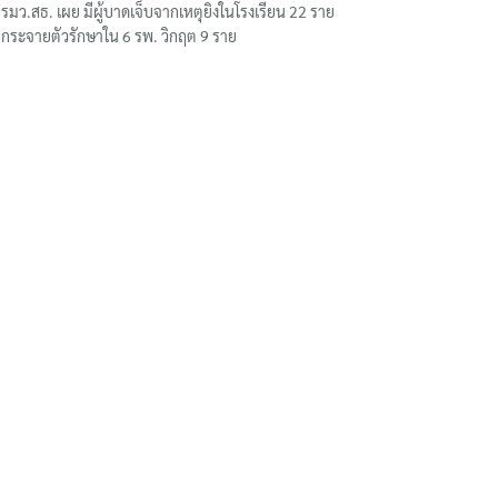
รมว.สธ. เผย มีผู้บาดเจ็บจากเหตุยิงในโรงเรียน 22 ราย
กระจายตัวรักษาใน 6 รพ. วิกฤต 9 ราย