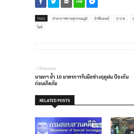
TAGS:
ท่าอากาศยานสุวรรณภูมิ
นิวซีแลนด์
ป.ป.ส.
ไอซ์
แนะแนว
Previous
Previous
post:
นายกฯ ย้ำ 10 มาตรการรับมือช่วงฤดูฝน ป้องกัน
เรื่อง
ก่อนเกิดภัย
RELATED POSTS