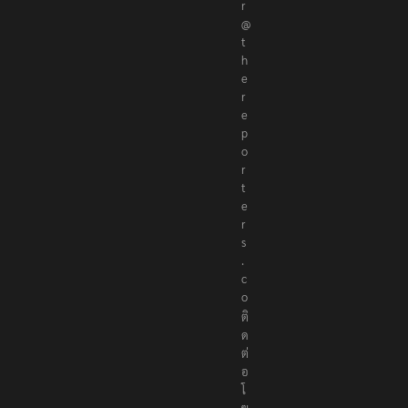
r
@
t
h
e
r
e
p
o
r
t
e
r
s
.
c
o
ติ
ด
ต่
อ
โ
ฆ