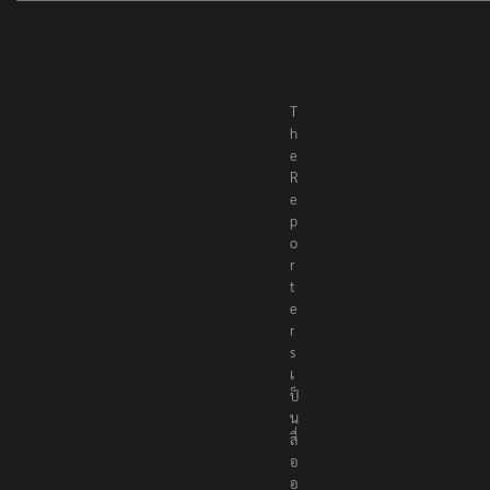
T
h
e
R
e
p
o
r
t
e
r
s
เ
ป็
น
สื่
อ
อ