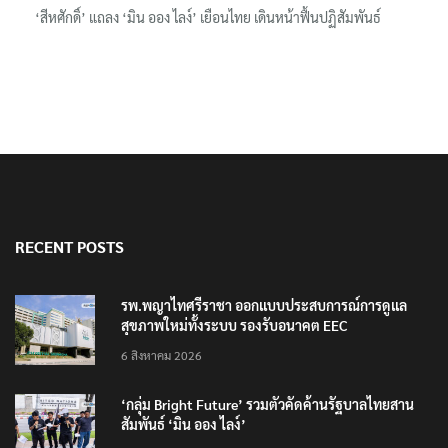
‘สีหศักดิ์’ แถลง ‘มิน ออง ไลง์’ เยือนไทย เดินหน้าฟื้นปฏิสัมพันธ์
RECENT POSTS
รพ.พญาไทศรีราชา ออกแบบประสบการณ์การดูแล
สุขภาพใหม่ทั้งระบบ รองรับอนาคต EEC
6 สิงหาคม 2026
‘กลุ่ม Bright Future’ รวมตัวคัดค้านรัฐบาลไทยสาน
สัมพันธ์ ‘มิน ออง ไลง์’