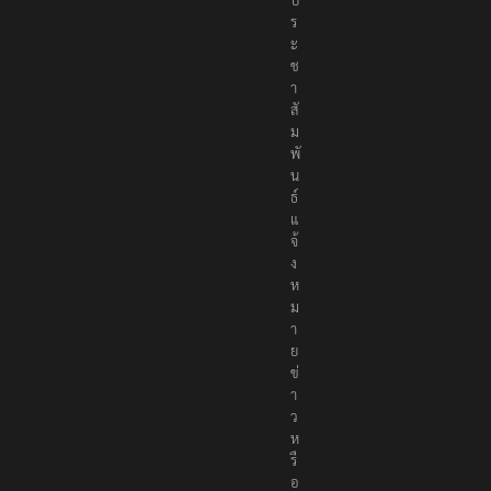
ร
ะ
ช
า
สั
ม
พั
น
ธ์
แ
จ้
ง
ห
ม
า
ย
ข่
า
ว
ห
รื
อ