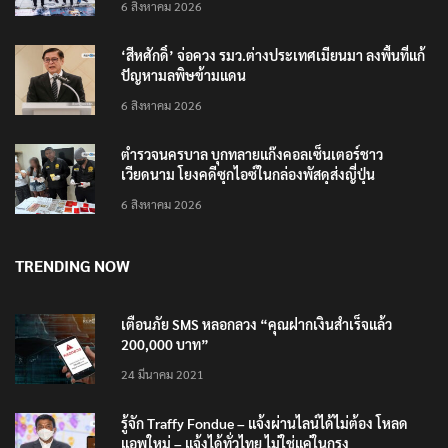
6 สิงหาคม 2026
‘สีหศักดิ์’ จ่อควง รมว.ต่างประเทศเมียนมา ลงพื้นที่แก้
ปัญหามลพิษข้ามแดน
6 สิงหาคม 2026
ตำรวจนครบาล บุกทลายแก๊งคอลเซ็นเตอร์ชาว
เวียดนาม โยงคดีซุกไอซ์ในกล่องพัสดุส่งญี่ปุ่น
6 สิงหาคม 2026
TRENDING NOW
เตือนภัย SMS หลอกลวง “คุณฝากเงินสำเร็จแล้ว
200,000 บาท”
24 มีนาคม 2021
รู้จัก Traffy Fondue – แจ้งผ่านไลน์ได้ไม่ต้อง โหลด
แอพใหม่ – แจ้งได้ทั่วไทย ไม่ใช่แค่ในกรุง