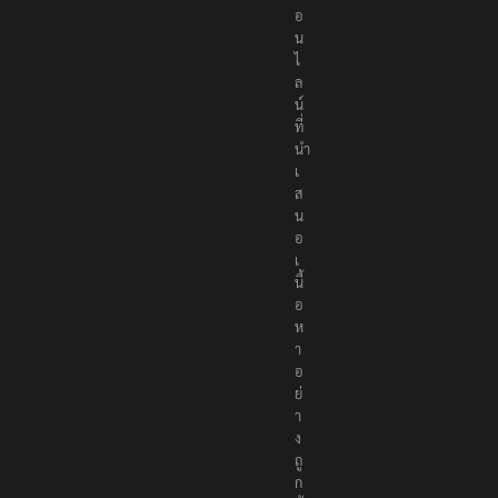
อ
น
ไ
ล
น์
ที่
นำ
เ
ส
น
อ
เ
นื้
อ
ห
า
อ
ย่
า
ง
ถู
ก