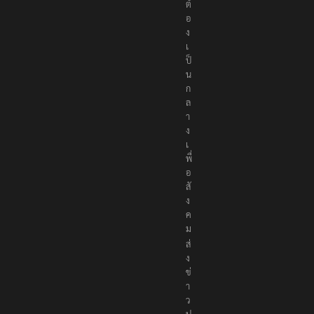
ต้
อ
ง
เ
ป็
น
ก
ล
า
ง
เ
พื่
อ
สั
ง
ค
ม
ส่
ง
ข่
า
ว
ป