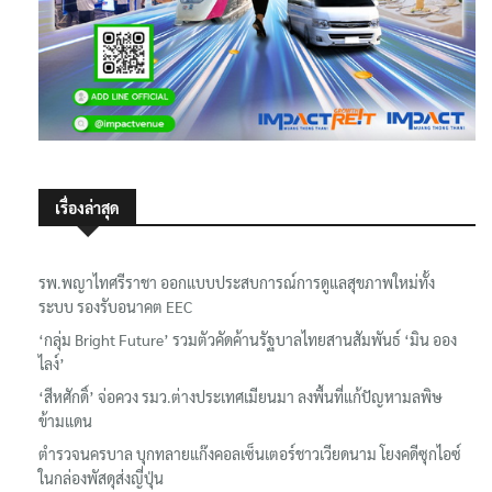
เรื่องล่าสุด
รพ.พญาไทศรีราชา ออกแบบประสบการณ์การดูแลสุขภาพใหม่ทั้ง
ระบบ รองรับอนาคต EEC
‘กลุ่ม Bright Future’ รวมตัวคัดค้านรัฐบาลไทยสานสัมพันธ์ ‘มิน ออง
ไลง์’
‘สีหศักดิ์’ จ่อควง รมว.ต่างประเทศเมียนมา ลงพื้นที่แก้ปัญหามลพิษ
ข้ามแดน
ตำรวจนครบาล บุกทลายแก๊งคอลเซ็นเตอร์ชาวเวียดนาม โยงคดีซุกไอซ์
ในกล่องพัสดุส่งญี่ปุ่น