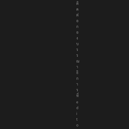
ติ
ด
ต่
อ
ก
อ
ง
บ
ร
ร
ณ
า
ธิ
ก
า
ร
ที่
e
d
i
t
o