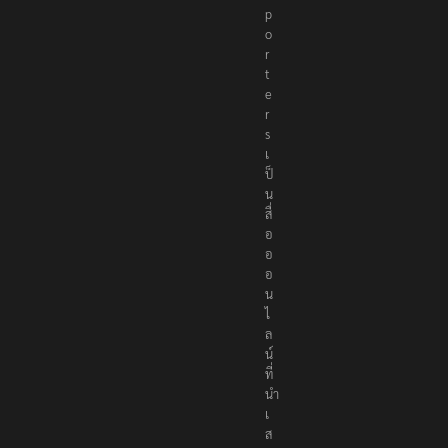
p
o
r
t
e
r
s
เ
ป็
น
สื่
อ
อ
อ
น
ไ
ล
น์
ที่
นำ
เ
ส