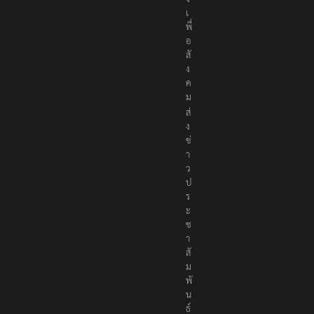
เ
พื่
อ
สั
ง
ค
ม
ส่
ง
ข่
า
ว
ป
ร
ะ
ช
า
สั
ม
พั
น
ธ์