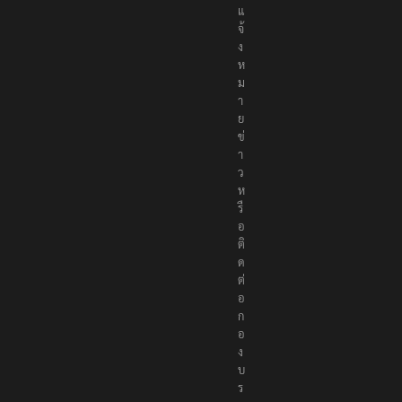
แ
จ้
ง
ห
ม
า
ย
ข่
า
ว
ห
รื
อ
ติ
ด
ต่
อ
ก
อ
ง
บ
ร