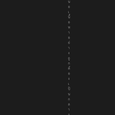
น
อ
เ
นื้
อ
ห
า
อ
ย่
า
ง
ถู
ก
ต้
อ
ง
เ
ป็
น
ก
ล
า
ง