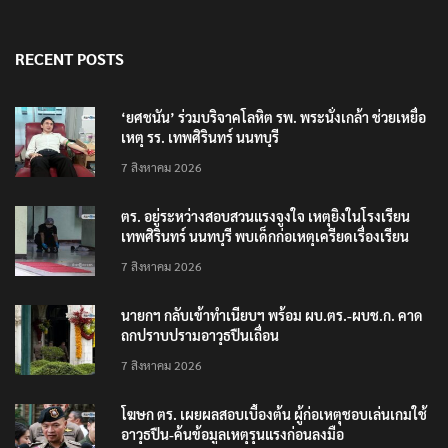
RECENT POSTS
‘ยศชนัน’ ร่วมบริจาคโลหิต รพ. พระนั่งเกล้า ช่วยเหยื่อ
เหตุ รร. เทพศิรินทร์ นนทบุรี
7 สิงหาคม 2026
ตร. อยู่ระหว่างสอบสวนแรงจูงใจ เหตุยิงในโรงเรียน
เทพศิรินทร์ นนทบุรี พบเด็กก่อเหตุเครียดเรื่องเรียน
7 สิงหาคม 2026
นายกฯ กลับเข้าทำเนียบฯ พร้อม ผบ.ตร.-ผบช.ก. คาด
ถกปราบปรามอาวุธปืนเถื่อน
7 สิงหาคม 2026
โฆษก ตร. เผยผลสอบเบื้องต้น ผู้ก่อเหตุชอบเล่นเกมใช้
อาวุธปืน-ค้นข้อมูลเหตุรุนแรงก่อนลงมือ