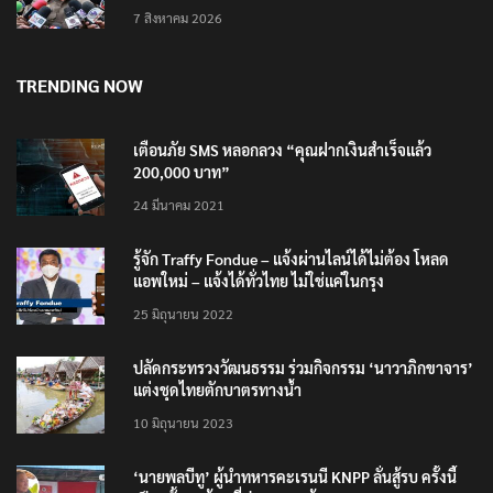
7 สิงหาคม 2026
TRENDING NOW
เตือนภัย SMS หลอกลวง “คุณฝากเงินสำเร็จแล้ว
200,000 บาท”
24 มีนาคม 2021
รู้จัก Traffy Fondue – แจ้งผ่านไลน์ได้ไม่ต้อง โหลด
แอพใหม่ – แจ้งได้ทั่วไทย ไม่ใช่แค่ในกรุง
25 มิถุนายน 2022
ปลัดกระทรวงวัฒนธรรม ร่วมกิจกรรม ‘นาวาภิกขาจาร’
แต่งชุดไทยตักบาตรทางน้ำ
10 มิถุนายน 2023
‘นายพลบีทู’ ผู้นำทหารคะเรนนี KNPP ลั่นสู้รบ ครั้งนี้