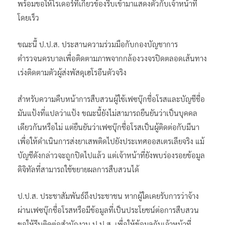
พร้อมขอให้ไรเดอร์ที่เกี่ยวข้องรีบเข้ามาแสดงตัวกับเจ้าหน้าที่
โดยเร็ว
ขณะนี้ ป.ป.ส. ประสานความร่วมมือกับกองบัญชาการ
ตำรวจนครบาลเพื่อติดตามภาพจากกล้องวงจรปิดตลอดเส้นทาง
เร่งติดตามตัวผู้ส่งพัสดุเฮโรอีนตัวจริง
สำหรับความคืบหน้าการสืบสวนผู้ใช้เฟซบุ๊กชื่อโรสและบัญชีชื่อ
มันแป้งที่แปลว่าแป้ง ขณะนี้ยังไม่สามารถยืนยันว่าเป็นบุคคล
เดียวกันหรือไม่ แต่ยืนยันว่าเฟซบุ๊กชื่อโรสเป็นผู้ติดต่อกับมีนา
เพื่อให้ดำเนินการส่งยาเสพติดไปยังประเทศออสเตรเลียจริง แม้
บัญชีดังกล่าวจะถูกปิดไปแล้ว แต่เจ้าหน้าที่ยังพบร่องรอยข้อมูล
ดิจิทัลที่สามารถใช้ขยายผลการสืบสวนได้
ป.ป.ส. ประชาสัมพันธ์ถึงประชาชน หากผู้ใดเคยรับการว่าจ้าง
ผ่านเฟซบุ๊กชื่อโรสหรือมีข้อมูลที่เป็นประโยชน์ต่อการสืบสวน
ขอให้รีบติดต่อสำนักงาน ป.ป.ส. เพื่อให้ข้อมูลกับเจ้าหน้าที่