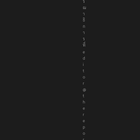
ร
ณ
า
ธิ
ก
า
ร
ที่
e
d
i
t
o
r
@
t
h
e
r
e
p
o
r