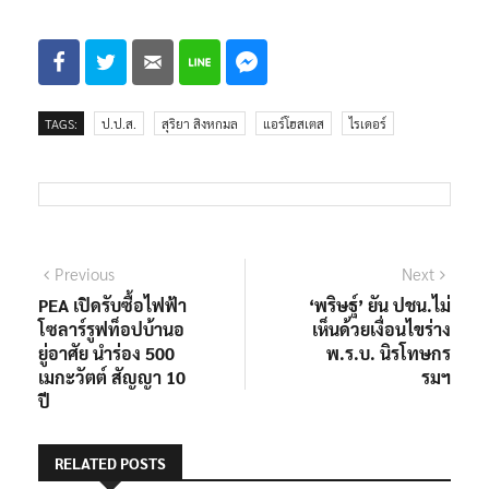
TAGS:
ป.ป.ส.
สุริยา สิงหกมล
แอร์โฮสเตส
ไรเดอร์
แนะแนว
Previous
Next
Previous
Next
post:
post:
PEA เปิดรับซื้อไฟฟ้า
‘พริษฐ์’ ยัน ปชน.ไม่
เรื่อง
โซลาร์รูฟท็อปบ้านอ
เห็นด้วยเงื่อนไขร่าง
ยู่อาศัย นำร่อง 500
พ.ร.บ. นิรโทษกร
เมกะวัตต์ สัญญา 10
รมฯ
ปี
RELATED POSTS