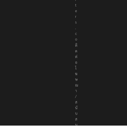
t
e
r
s
.
c
o
ติ
ด
ต่
อ
โ
ฆ
ษ
ณ
า
/
ส
นั
บ
ส
นุ