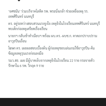
‘ยศชนัน’ ร่วมบริจาคโลหิต รพ. พระนั่งเกล้า ช่วยเหยื่อเหตุ รร.
เทพศิรินทร์ นนทบุรี
ตร. อยู่ระหว่างสอบสวนแรงจูงใจ เหตุยิงในโรงเรียนเทพศิรินทร์ นนทบุรี
พบเด็กก่อเหตุเครียดเรื่องเรียน
นายกฯ กลับเข้าทำเนียบฯ พร้อม ผบ.ตร.-ผบช.ก. คาดถกปราบปราม
อาวุธปืนเถื่อน
โฆษก ตร. เผยผลสอบเบื้องต้น ผู้ก่อเหตุชอบเล่นเกมใช้อาวุธปืน-ค้น
ข้อมูลเหตุรุนแรงก่อนลงมือ
รมว.สธ. เผย มีผู้บาดเจ็บจากเหตุยิงในโรงเรียน 22 ราย กระจายตัว
รักษาใน 6 รพ. วิกฤต 9 ราย