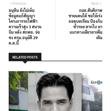
แนะแนว
Previous
Next
Previous
Next
post:
post:
อนุทิน ยังไม่เห็น
กมธ.สันติภาพ
เรื่อง
ข้อมูลแก้สัญญา
ชายแดนใต้ ขอให้เร่ง
โครงการรถไฟฟ้า
ถอดบทเรียน ป้องกัน
ความเร็วสูง 3 สนาม
ซ้ำรอย ตากใบ หา
บิน หลัง สกพอ. จ่อ
แนวทางเยียวยาเพิ่ม
ชง ครม.อนุมัติ 29
เติม
ต.ค.นี้
RELATED POSTS