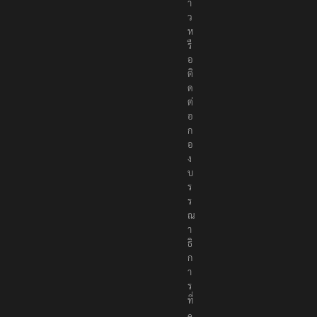
า
ว
ห
รื
อ
ติ
ด
ต่
อ
ก
อ
ง
บ
ร
ร
ณ
า
ธิ
ก
า
ร
ที่
e