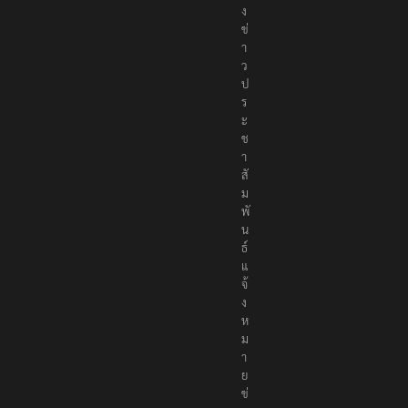
ง
ข่
า
ว
ป
ร
ะ
ช
า
สั
ม
พั
น
ธ์
แ
จ้
ง
ห
ม
า
ย
ข่