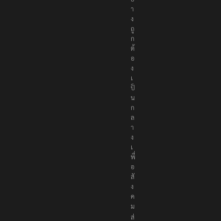
า
ง
ถู
ก
ต้
อ
ง
เ
ป็
น
ก
ล
า
ง
เ
พื่
อ
สั
ง
ค
ม
ส่