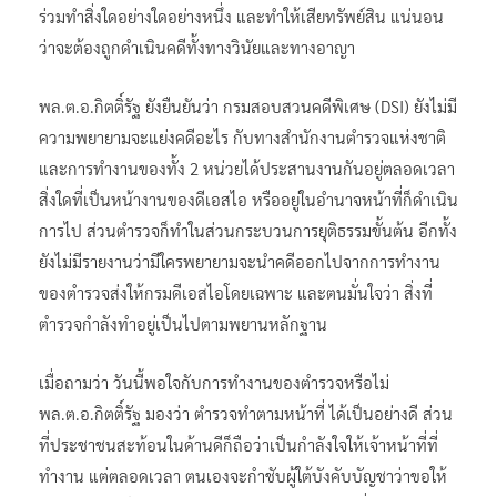
ร่วมทำสิ่งใดอย่างใดอย่างหนึ่ง และทำให้เสียทรัพย์สิน แน่นอน
ว่าจะต้องถูกดำเนินคดีทั้งทางวินัยและทางอาญา
พล.ต.อ.กิตติ์รัฐ ยังยืนยันว่า กรมสอบสวนคดีพิเศษ (DSI) ยังไม่มี
ความพยายามจะแย่งคดีอะไร กับทางสำนักงานตำรวจแห่งชาติ
และการทำงานของทั้ง 2 หน่วยได้ประสานงานกันอยู่ตลอดเวลา
สิ่งใดที่เป็นหน้างานของดีเอสไอ หรืออยู่ในอำนาจหน้าที่ก็ดำเนิน
การไป ส่วนตำรวจก็ทำในส่วนกระบวนการยุติธรรมขั้นต้น อีกทั้ง
ยังไม่มีรายงานว่ามีใครพยายามจะนำคดีออกไปจากการทำงาน
ของตำรวจส่งให้กรมดีเอสไอโดยเฉพาะ และตนมั่นใจว่า สิ่งที่
ตำรวจกำลังทำอยู่เป็นไปตามพยานหลักฐาน
เมื่อถามว่า วันนี้พอใจกับการทำงานของตำรวจหรือไม่
พล.ต.อ.กิตติ์รัฐ มองว่า ตำรวจทำตามหน้าที่ ได้เป็นอย่างดี ส่วน
ที่ประชาชนสะท้อนในด้านดีก็ถือว่าเป็นกำลังใจให้เจ้าหน้าที่ที่
ทำงาน แต่ตลอดเวลา ตนเองจะกำชับผู้ใต้บังคับบัญชาว่าขอให้