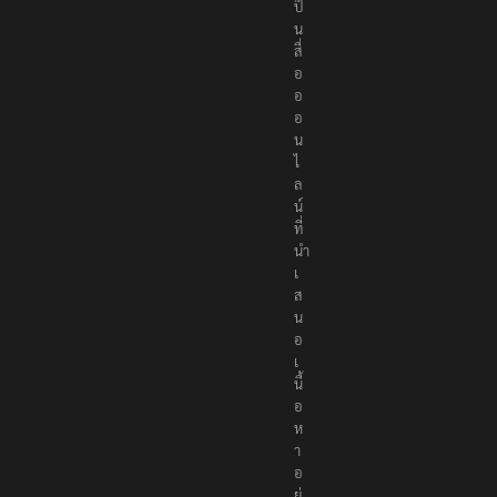
ป็
น
สื่
อ
อ
อ
น
ไ
ล
น์
ที่
นำ
เ
ส
น
อ
เ
นื้
อ
ห
า
อ
ย่