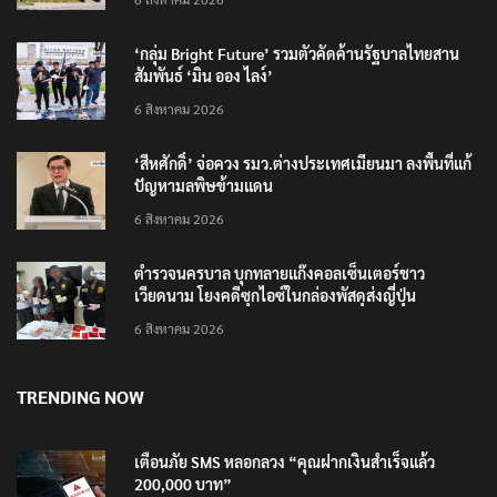
‘กลุ่ม Bright Future’ รวมตัวคัดค้านรัฐบาลไทยสาน
สัมพันธ์ ‘มิน ออง ไลง์’
6 สิงหาคม 2026
‘สีหศักดิ์’ จ่อควง รมว.ต่างประเทศเมียนมา ลงพื้นที่แก้
ปัญหามลพิษข้ามแดน
6 สิงหาคม 2026
ตำรวจนครบาล บุกทลายแก๊งคอลเซ็นเตอร์ชาว
เวียดนาม โยงคดีซุกไอซ์ในกล่องพัสดุส่งญี่ปุ่น
6 สิงหาคม 2026
TRENDING NOW
เตือนภัย SMS หลอกลวง “คุณฝากเงินสำเร็จแล้ว
200,000 บาท”