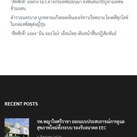
‘สีหศักดิ์’ จ่อควง รมว.ต่างประเทศเมียนมา ลงพื้นที่แก้ปัญหามลพิษ
ข้ามแดน
ตำรวจนครบาล บุกทลายแก๊งคอลเซ็นเตอร์ชาวเวียดนาม โยงคดีซุกไอซ์
ในกล่องพัสดุส่งญี่ปุ่น
‘สีหศักดิ์’ แถลง ‘มิน ออง ไลง์’ เยือนไทย เดินหน้าฟื้นปฏิสัมพันธ์
RECENT POSTS
รพ.พญาไทศรีราชา ออกแบบประสบการณ์การดูแล
สุขภาพใหม่ทั้งระบบ รองรับอนาคต EEC
6 สิงหาคม 2026