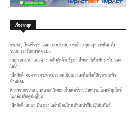
เรื่องล่าสุด
รพ.พญาไทศรีราชา ออกแบบประสบการณ์การดูแลสุขภาพใหม่ทั้ง
ระบบ รองรับอนาคต EEC
‘กลุ่ม Bright Future’ รวมตัวคัดค้านรัฐบาลไทยสานสัมพันธ์ ‘มิน ออง
ไลง์’
‘สีหศักดิ์’ จ่อควง รมว.ต่างประเทศเมียนมา ลงพื้นที่แก้ปัญหามลพิษ
ข้ามแดน
ตำรวจนครบาล บุกทลายแก๊งคอลเซ็นเตอร์ชาวเวียดนาม โยงคดีซุกไอซ์
ในกล่องพัสดุส่งญี่ปุ่น
‘สีหศักดิ์’ แถลง ‘มิน ออง ไลง์’ เยือนไทย เดินหน้าฟื้นปฏิสัมพันธ์