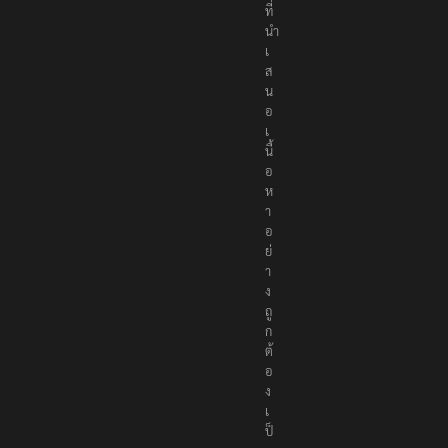
ที่
นำ
เ
ส
น
อ
เ
นื้
อ
ห
า
อ
ย่
า
ง
ถู
ก
ต้
อ
ง
เ
ป็