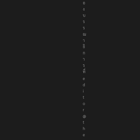
อ
ง
บ
ร
ร
ณ
า
ธิ
ก
า
ร
ที่
e
d
i
t
o
r
@
t
h
e