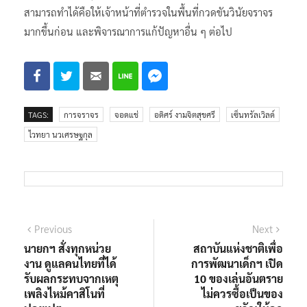
สามารถทำได้คือให้เจ้าหน้าที่ตำรวจในพื้นที่กวดขันวินัยจราจร
มากขึ้นก่อน และพิจารณาการแก้ปัญหาอื่น ๆ ต่อไป
TAGS:
การจราจร
จอดแช่
อดิศร์ งามจิตสุขศรี
เซ็นทรัลเวิลด์
ไวทยา นวเศรษฐกุล
แนะแนว
Previous
Next
Previous
Next
post:
post:
นายกฯ สั่งทุกหน่วย
สถาบันแห่งชาติเพื่อ
เรื่อง
งาน ดูแลคนไทยที่ได้
การพัฒนาเด็กฯ เปิด
รับผลกระทบจากเหตุ
10 ของเล่นอันตราย
เพลิงไหม้คาสิโนที่
ไม่ควรซื้อเป็นของ