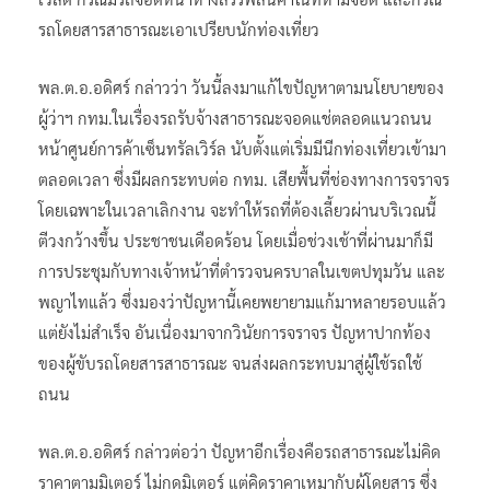
รถโดยสารสาธารณะเอาเปรียบนักท่องเที่ยว
พล.ต.อ.อดิศร์ กล่าวว่า วันนี้ลงมาแก้ไขปัญหาตามนโยบายของ
ผู้ว่าฯ กทม.ในเรื่องรถรับจ้างสาธารณะจอดแช่ตลอดแนวถนน
หน้าศูนย์การค้าเซ็นทรัลเวิร์ล นับตั้งแต่เริ่มมีนีกท่องเที่ยวเข้ามา
ตลอดเวลา ซึ่งมีผลกระทบต่อ กทม. เสียพื้นที่ช่องทางการจราจร
โดยเฉพาะในเวลาเลิกงาน จะทำให้รถที่ต้องเลี้ยวผ่านบริเวณนี้
ตีวงกว้างขึ้น ประชาชนเดือดร้อน โดยเมื่อช่วงเช้าที่ผ่านมาก็มี
การประชุมกับทางเจ้าหน้าที่ตำรวจนครบาลในเขตปทุมวัน และ
พญาไทแล้ว ซึ่งมองว่าปัญหานี้เคยพยายามแก้มาหลายรอบแล้ว
แต่ยังไม่สำเร็จ อันเนื่องมาจากวินัยการจราจร ปัญหาปากท้อง
ของผู้ขับรถโดยสารสาธารณะ จนส่งผลกระทบมาสู่ผู้ใช้รถใช้
ถนน
พล.ต.อ.อดิศร์ กล่าวต่อว่า ปัญหาอีกเรื่องคือรถสาธารณะไม่คิด
ราคาตามมิเตอร์ ไม่กดมิเตอร์ แต่คิดราคาเหมากับผู้โดยสาร ซึ่ง