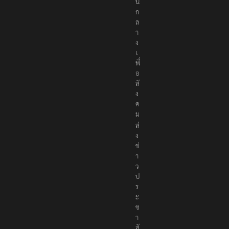
น
ก
ล
า
ง
เ
พื่
อ
สั
ง
ค
ม
ส่
ง
ข่
า
ว
ป
ร
ะ
ช
า
สั