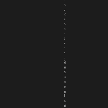
h
e
R
e
p
o
r
t
e
r
s
เ
ป็
น
สื่
อ
อ
อ
น
ไ
ล
น์