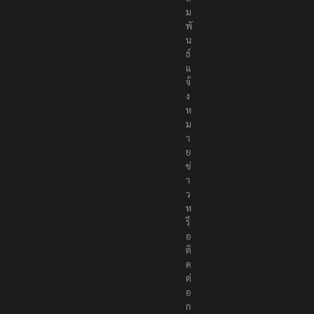
ม
พั
น
ธ์
แ
จ้
ง
ห
ม
า
ย
ข่
า
ว
ห
รื
อ
ติ
ด
ต่
อ
ก