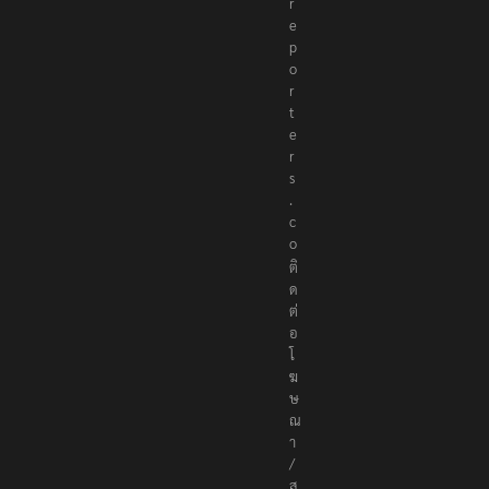
r
e
p
o
r
t
e
r
s
.
c
o
ติ
ด
ต่
อ
โ
ฆ
ษ
ณ
า
/
ส