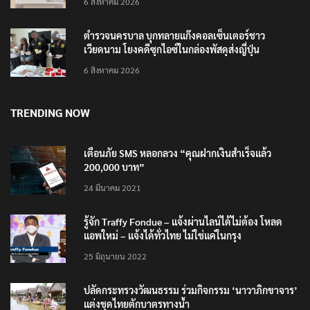
6 สิงหาคม 2026
ตำรวจนครบาล บุกทลายแก๊งคอลเซ็นเตอร์ชาว
เวียดนาม โยงคดีซุกไอซ์ในกล่องพัสดุส่งญี่ปุ่น
6 สิงหาคม 2026
TRENDING NOW
เตือนภัย SMS หลอกลวง “คุณฝากเงินสำเร็จแล้ว
200,000 บาท”
24 มีนาคม 2021
รู้จัก Traffy Fondue – แจ้งผ่านไลน์ได้ไม่ต้อง โหลด
แอพใหม่ – แจ้งได้ทั่วไทย ไม่ใช่แค่ในกรุง
25 มิถุนายน 2022
ปลัดกระทรวงวัฒนธรรม ร่วมกิจกรรม ‘นาวาภิกขาจาร’
แต่งชุดไทยตักบาตรทางน้ำ